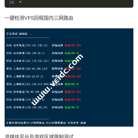
26
*
27
*
28
*
一键检测VPS回程国内三网路由
29
*
30
*
[
Info
]
测试路由
到
上海电信(天翼云)
完成
！
[
Info
]
测试路由
到
厦门电信
CN2 
中
...
traceroute to 
117.28
.
254.129
(
117.28
.
254.129
),
30
 ho
1
*
2
218.30
.
48.61
0.64
 ms  AS4134  
美国,
加利福尼亚州,
3
59.43
.
184.157
126.75
 ms  
*
中国,
上海,
 chinatel
4
*
5
59.43
.
130.209
132.12
 ms  
*
中国,
上海,
 chinatel
6
59.43
.
138.186
150.54
 ms  
*
中国,
福建,
 chinatel
7
110.80
.
128.94
145.10
 ms  AS133775  
中国,
福建,
厦
8
*
9
117.25
.
141.106
146.00
 ms  AS133775  
中国,
福建,
10
117.28
.
254.129
151.04
 ms  AS4809  
中国,
福建,
厦
流媒体平台及游戏区域限制测试
[
Info
]
测试路由
到
厦门电信
CN2 
完成
！