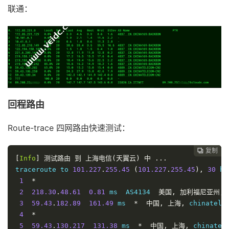
联通：
回程路由
Route-trace 四网路由快速测试：
复制
复制
复制



[
Info
]
测试路由
到
上海电信(天翼云)
中
...
traceroute to 
101.227
.
255.45
(
101.227
.
255.45
),
30
 ho
1
*
2
218.30
.
48.61
0.81
 ms  AS4134  
美国,
加利福尼亚州,
3
59.43
.
182.89
161.49
 ms  
*
中国,
上海,
 chinatele
4
*
5
59.43
.
130.217
131.38
 ms  
*
中国,
上海,
 chinatel