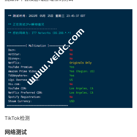
[
Info
]
测试路由
到
浙江杭州联通
中
...
traceroute to 
101.71
.
241.238
(
101.71
.
241.238
),
30
 ho
1
*
2
218.30
.
49.97
1.20
 ms  AS4134  
美国,
 chinatelecom
3
59.43
.
189.33
160.07
 ms  
*
中国,
上海,
 chinatele
4
*
5
59.43
.
138.61
128.26
 ms  
*
中国,
上海,
 chinatele
6
219.158
.
38.241
131.10
 ms  AS4837  
中国,
上海,
 ch
7
219.158
.
113.197
129.39
 ms  AS4837  
中国,
上海,
 c
8
219.158
.
106.94
140.88
 ms  AS4837  
中国,
浙江,
杭
9
101.71
.
244.94
133.55
 ms  AS4837  
中国,
浙江,
杭州
10
*
11
*
12
*
13
*
14
*
15
*
TikTok检测
16
*
17
*
网络测试
18
*