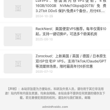
LuxVPS：德国高内存VPS促销，4核
16GB/100GB NVMe/1Gbps@20TB/免费
3.2Tbit DDoS 保护/免费4个备份，月付€6.99
起
2024-10-29
RackNerd：美国便宜VPS推荐，每年仅需$10
起，支持一键切换IP，可选多个欧美机房
2025-06-10
Zorocloud：上新美国 / 英国 / 德国 / 日本原生
双ISP住宅IP VPS，支持TikTok/Claude/GPT
等流媒体场景，限时最高年付6折优惠
2025-07-12
【声明】：本站宗旨是为方便站长、科研及外贸人员，请勿用于其它非法用
途！站内所有内容及资源，均来自网络。本站自身不提供任何资源的储存及下
载，若无意侵犯到您的权利，请及时与我们联系，邮箱
admin#veidc.com