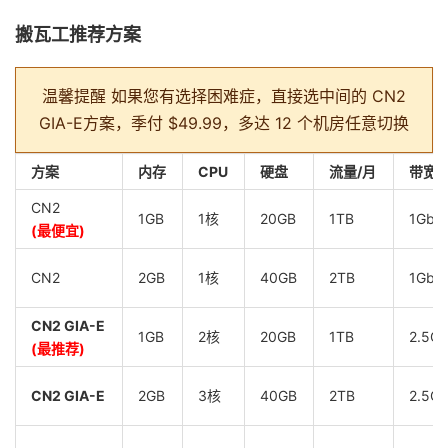
搬瓦工推荐方案
温馨提醒
如果您有选择困难症，直接选中间的 CN2
GIA-E方案，季付 $49.99，多达 12 个机房任意切换
方案
内存
CPU
硬盘
流量/月
带宽
CN2
1GB
1核
20GB
1TB
1Gbp
(最便宜)
CN2
2GB
1核
40GB
2TB
1Gbp
CN2 GIA-E
1GB
2核
20GB
1TB
2.5G
(最推荐)
CN2 GIA-E
2GB
3核
40GB
2TB
2.5G