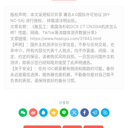
26
*
27
*
版权声明：本文采用知识共享 署名4.0国际许可协议 [BY-
28
*
NC-SA] 进行授权， 转载请注明出处。
29
*
文章名称：《搬瓦工：美国洛杉矶DC9 CT CN2GIA机房怎么
30
*
样？性能、网络、TikTok等流媒体测评数据分享》
文章链接：
https://www.hostcps.com/31943.html
[
Info
]
测试路由
到
浙江杭州移动
完成
！
【声明】：国外主机测评仅分享信息，不参与任何交易，也
[
Info
]
测试路由
到
北京教育网
中
...
非中介，所有内容仅代表个人观点，均不作直接、间接、法
traceroute to 
202.205
.
6.30
(
202.205
.
6.30
),
30
 hops m
定、约定的保证，读者购买风险自担。一旦您访问国外主机
测评，即表示您已经知晓并接受了此声明通告。
1
*
【关于安全】：任何 IDC商家都有倒闭和跑路的可能，备份
2
218.30
.
48.61
0.82
 ms  AS4134  
美国,
加利福尼亚州,
永远是最佳选择，服务器也是机器，不勤备份是对自己极不
3
59.43
.
182.81
134.32
 ms  
*
中国,
上海,
 chinatele
负责的表现，请保持良好的备份习惯。
4
*
5
59.43
.
138.45
134.61
 ms  
*
中国,
上海,
 chinatele
6
*
7
202.97
.
87.130
133.52
 ms  AS4134  
中国,
上海,
 chi
分享到
8
*









9
101.4
.
117.30
180.07
 ms  AS4538  
中国,
北京,
 edu
.
10
101.4
.
116.118
184.74
 ms  AS4538  
中国,
北京,
 edu
11
101.4
.
112.69
168.87
 ms  AS4538  
中国,
北京,
 edu
.