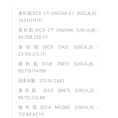
19
*
20
*
洛杉矶DC6 CT CN2GIA-E）[USCA_6]：
21
*
74.211.111.111
22
*
23
*
洛杉矶(DC9 CT CN2GIA) [USCA_9]：
24
*
89.208.255.111
25
*
26
*
洛杉矶(DC3 CN2) [USCA_3]：
27
*
23.105.212.111
28
*
29
*
洛杉矶(DC8 ZNET) [USCA_8]：
30
*
93.179.114.199
[
Info
]
测试路由
到
浙江杭州联通
完成
！
日本大阪：212.50.244.1
[
Info
]
测试路由
到
浙江杭州移动
中
...
洛杉矶 (DC2 QNET) [USCA_2]：
traceroute to 
112.17
.
0.106
(
112.17
.
0.106
),
30
 hops m
1
*
66.112.212.86
2
218.30
.
49.97
1.08
 ms  AS4134  
美国,
 chinatelecom
洛杉矶(DC4 MCOM) [USCA_4]：
3
59.43
.
181.145
126.70
 ms  
*
中国,
上海,
 chinatel
172.93.42.111
4
*