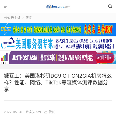


VPS·云主机
正文

搬瓦工：美国洛杉矶DC9 CT CN2GIA机房怎么
样？性能、网络、TikTok等流媒体测评数据分
享
2022-05-26
阅读(2852)
赞(
1
)
