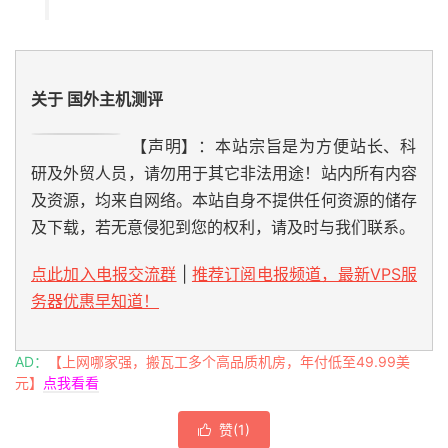
5
59.43
.
138.53
129.44
 ms  
*
中国,
上海,
 chinatele
6
59.43
.
80.141
128.12
 ms  
*
中国,
上海,
 chinatele
7
*
8
*
9
*
关于 国外主机测评
10
221.183
.
94.137
165.29
 ms  AS9808  
中国,
浙江,
杭
11
*
【声明】：本站宗旨是为方便站长、科
12
*
研及外贸人员，请勿用于其它非法用途！站内所有内容
13
*
及资源，均来自网络。本站自身不提供任何资源的储存
14
*
及下载，若无意侵犯到您的权利，请及时与我们联系。
15
*
16
*
17
*
点此加入电报交流群
|
推荐订阅电报频道，最新VPS服
18
*
务器优惠早知道！
19
*
20
*
21
*
AD：
【上网哪家强，搬瓦工多个高品质机房，年付低至49.99美
22
*
元】
点我看看
23
*
24
*
赞(
1
)

25
*