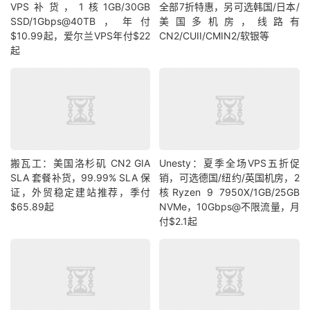
VPS补货，1核1GB/30GB
全部7折特惠，另可选韩国/日本/
SSD/1Gbps@40TB，年付
美国多机房，线路有
$10.99起，爱尔兰VPS年付$22
CN2/CUII/CMIN2/软银等
起
搬瓦工：美国洛杉矶 CN2 GIA
Unesty：夏季全场VPS五折促
SLA 套餐补货，99.99% SLA 保
销，可选德国/纽约/英国机房，2
证，外贸稳定建站推荐，季付
核Ryzen 9 7950X/1GB/25GB
$65.89起
NVMe，10Gbps@不限流量，月
付$2.1起