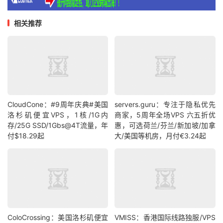
[
Info
]
测试路由
到
北京教育网
完成
！
相关推荐
CloudCone：#9周年庆典#美国
servers.guru：专注于隐私优先
洛杉矶便宜VPS，1核/1G内
商家，5周年全场VPS 六五折优
存/25G SSD/1Gbs@4T流量，年
惠，可选荷兰/芬兰/新加坡/加拿
付$18.29起
大/美国等机房，月付€3.24起
ColoCrossing：美国洛杉矶便宜
VMISS：香港国际线路独服/VPS