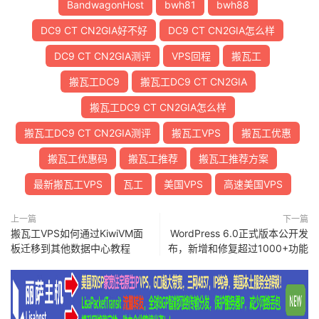
BandwagonHost
bwh81
bwh88
12
101.4
.
113.110
178.06
 ms  AS4538  
中国,
北京,
 edu
13
219.224
.
102.230
212.81
 ms  AS4538  
中国,
北京,
 e
DC9 CT CN2GIA好不好
DC9 CT CN2GIA怎么样
14
*
DC9 CT CN2GIA测评
VPS回程
搬瓦工
15
*
16
*
搬瓦工DC9
搬瓦工DC9 CT CN2GIA
17
*
18
101.4
.
130.54
169.30
 ms  AS4538  
中国,
北京,
 edu
.
搬瓦工DC9 CT CN2GIA怎么样
19
*
搬瓦工DC9 CT CN2GIA测评
搬瓦工VPS
搬瓦工优惠
20
*
21
101.4
.
130.53
186.86
 ms  AS4538  
中国,
北京,
 edu
.
搬瓦工优惠码
搬瓦工推荐
搬瓦工推荐方案
22
*
23
*
最新搬瓦工VPS
瓦工
美国VPS
高速美国VPS
24
*
25
101.4
.
130.53
193.60
 ms  AS4538  
中国,
北京,
 edu
.
上一篇
下一篇
26
*
搬瓦工VPS如何通过KiwiVM面
WordPress 6.0正式版本公开发
27
101.4
.
130.53
176.81
 ms  AS4538  
中国,
北京,
 edu
.
板迁移到其他数据中心教程
布，新增和修复超过1000+功能
28
*
29
101.4
.
130.53
197.98
 ms  AS4538  
中国,
北京,
 edu
.
30
*