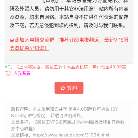
【声明】：本站宗旨是为方便站长、科
研及外贸人员，请勿用于其它非法用途！站内所有内容
及资源，均来自网络。本站自身不提供任何资源的储存
及下载，若无意侵犯到您的权利，请及时与我们联系。
点此加入电报交流群
|
推荐订阅电报频道，最新VPS服
务器优惠早知道！
AD：
【上网哪家强，搬瓦工多个高品质机房，年付低至49.99美
元】
点我看看
赞(
0
)

版权声明：本文采用知识共享 署名4.0国际许可协议 [BY-
NC-SA] 进行授权， 转载请注明出处。
文章名称：《搬瓦工VPS如何通过KiwiVM面板迁移到其他数
据中心教程》
文章链接：
https://www.hostcps.com/31934.html