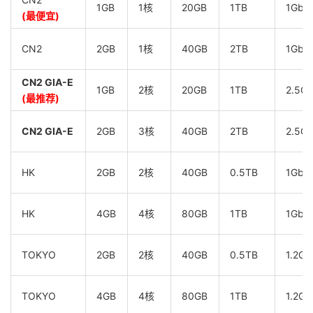
1GB
1核
20GB
1TB
1Gbp
(最便宜)
CN2
2GB
1核
40GB
2TB
1Gbp
CN2 GIA-E
1GB
2核
20GB
1TB
2.5G
(最推荐)
CN2 GIA-E
2GB
3核
40GB
2TB
2.5G
HK
2GB
2核
40GB
0.5TB
1Gbp
HK
4GB
4核
80GB
1TB
1Gbp
TOKYO
2GB
2核
40GB
0.5TB
1.2Gb
TOKYO
4GB
4核
80GB
1TB
1.2Gb