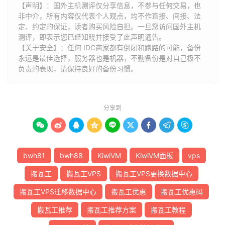
【声明】：国外主机测评仅分享信息，不参与任何交易，也
非中介，所有内容仅代表个人观点，均不作直接、间接、法
定、约定的保证，读者购买风险自担。一旦您访问国外主机
测评，即表示您已经知晓并接受了此声明通告。
【关于安全】：任何 IDC商家都有倒闭和跑路的可能，备份
永远是最佳选择，服务器也是机器，不勤备份是对自己极不
负责的表现，请保持良好的备份习惯。
分享到









bwh81
bwh88
KiwiVM
KiwiVM面板
vps
搬瓦工
搬瓦工VPS
搬瓦工VPS更换数据中心
搬瓦工VPS迁移数据中心
搬瓦工优惠
搬瓦工优惠码
搬瓦工推荐
搬瓦工推荐方案
搬瓦工教程