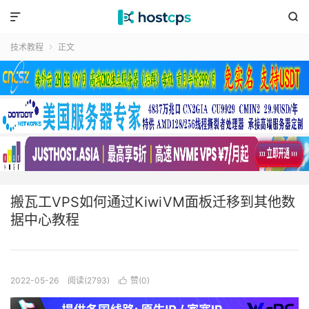


技术教程
正文

搬瓦工VPS如何通过KiwiVM面板迁移到其他数
据中心教程
2022-05-26
阅读(2793)
赞(
0
)
