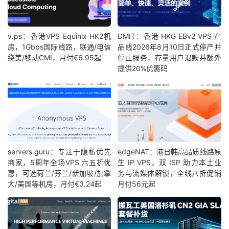
v.ps：香港VPS Equinix HK2机
DMIT：香港 HKG EBv2 VPS 产
房，1Gbps国际线路，联通/电信
品线2026年8月10日正式停产并
绕美/移动CMI，月付€6.95起
停止服务，存量用户退款并额外
提供20%优惠码
servers.guru：专注于隐私优先
edgeNAT：港日韩高品质线路原
商家，5周年全场VPS 六五折优
生 IP VPS，双 ISP 助力本土业
惠，可选荷兰/芬兰/新加坡/加拿
务与流媒体解锁，全线八折促销
大/美国等机房，月付€3.24起
月付56元起