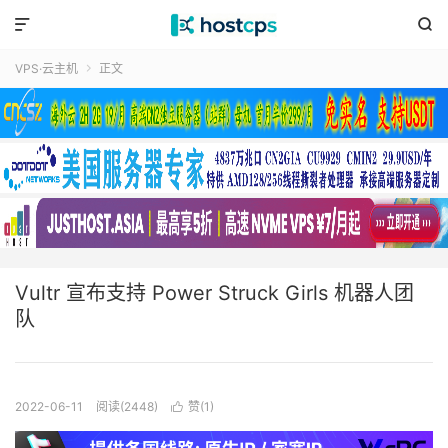


VPS·云主机
正文

Vultr 宣布支持 Power Struck Girls 机器人团
队
2022-06-11
阅读(2448)
赞(
1
)
