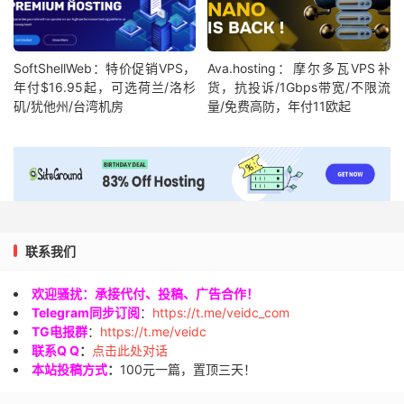
SoftShellWeb：特价促销VPS，
Ava.hosting：摩尔多瓦VPS补
年付$16.95起，可选荷兰/洛杉
货，抗投诉/1Gbps带宽/不限流
矶/犹他州/台湾机房
量/免费高防，年付11欧起
联系我们
欢迎骚扰：承接代付、投稿、广告合作！
Telegram同步订阅
：
https://t.me/veidc_com
TG电报群
：
https://t.me/veidc
联系Q Q
：
点击此处对话
本站投稿方式
：
100元一篇，置顶三天！