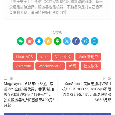
【关于安全】：任何 IDC商家都有倒闭和跑路的可能，备份
永远是最佳选择，服务器也是机器，不勤备份是对自己极不
负责的表现，请保持良好的备份习惯。
分享到









Linux VPS
vultr
Vultr 中文
Vultr 新用户
vultr.com
Windows VPS
新网
社交媒体
上一篇
下一篇
Megalayer：618年中大促，常
XenSpec：美国芝加哥VPS 1
规VPS全线5折优惠，香港/新加
核/1GB/10GB SSD/1Gbps不限
坡/菲律宾VPS低至199元/年，
流量/$2.95/月起，高防服务器
独立服务器8折优惠低至499元/
$65 /月起
月起