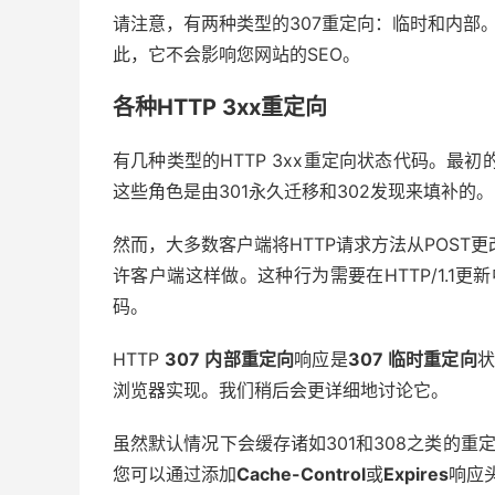
请注意，有两种类型的307重定向：临时和内部。
此，它不会影响您网站的SEO。
各种HTTP 3xx重定向
有几种类型的HTTP 3xx重定向状态代码。最初
这些角色是由301永久迁移和302发现来填补的。
然而，大多数客户端将HTTP请求方法从POST更改
许客户端这样做。这种行为需要在HTTP/1.1更
码。
HTTP
307 内部重定向
响应是
307 临时重定向
状
浏览器实现。我们稍后会更详细地讨论它。
虽然默认情况下会缓存诸如301和308之类的重
您可以通过添加
Cache-Control
或
Expires
响应