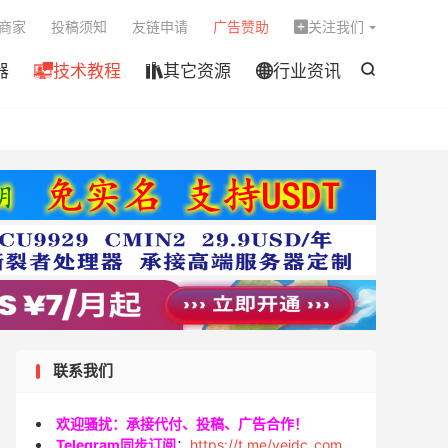

商家
投稿须知
友链申请
广告赞助
关注我们

器
技术教程
其它资源
行业资讯




联系我们
欢迎骚扰：承接代付、投稿、广告合作！
Telegram同步订阅
：
https://t.me/veidc_com