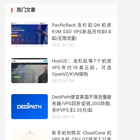
热门文章
PacificRack洛杉矶QN机房
KVM SSD VPS新品月均$0.8
起(无限流量)
2021-01-30
HostUS：洛杉矶等7个机房
VPS年付16美元起，可选
OpenVZ/KVM架构
2022-05-26
DediPath便宜美国不限流量服
务器/VPS四折促销,20G防御,
多IPVPS,$2.35月/起
2020-02-13
新手如何购买 CloudCone 的
VPS主机 CN2 GT低至3.71美