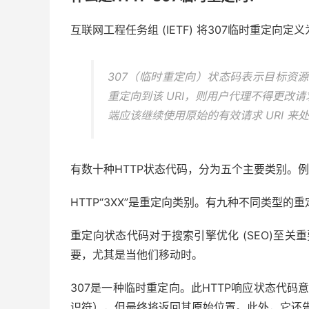
互联网工程任务组 (IETF) 将307临时重定向定
307（临时重定向）状态码表示目标资源
重定向到该 URI，则用户代理不得更改
端应该继续使用原始的有效请求 URI 来
有数十种HTTP状态代码，分为五个主要类别。例
HTTP“3XX”是重定向类别。有九种不同类型的
重定向状态代码对于搜索引擎优化 (SEO)至关
要，尤其是当他们移动时。
307是一种临时重定向。此HTTP响应状态代码
识符），但最终将返回其原始位置。此外，它还告诉