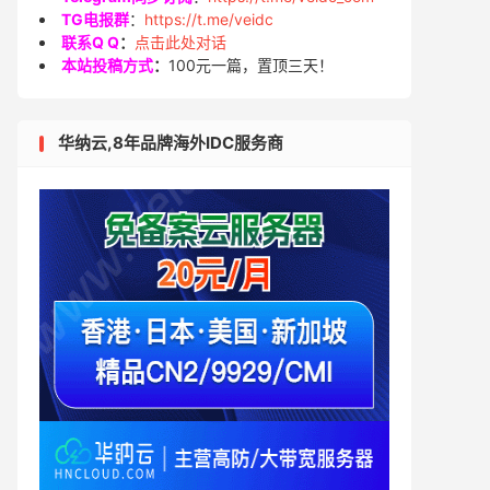
TG电报群
：
https://t.me/veidc
联系Q Q
：
点击此处对话
本站投稿方式
：
100元一篇，置顶三天！
华纳云,8年品牌海外IDC服务商