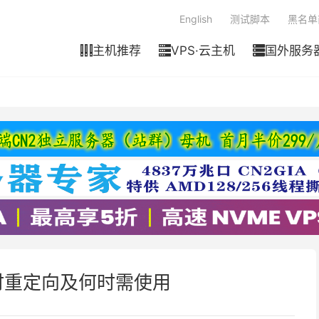
English
测试脚本
黑名单
主机推荐
VPS·云主机
国外服务



时重定向及何时需使用