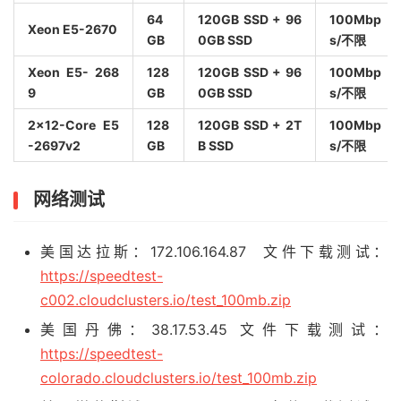
64
120GB SSD + 96
100Mbp
Xeon E5-2670
GB
0GB SSD
s/不限
Xeon E5- 268
128
120GB SSD + 96
100Mbp
9
GB
0GB SSD
s/不限
2×12-Core E5
128
120GB SSD + 2T
100Mbp
-2697v2
GB
B SSD
s/不限
网络测试
美国达拉斯：172.106.164.87 文件下载测试：
https://speedtest-
c002.cloudclusters.io/test_100mb.zip
美国丹佛：38.17.53.45 文件下载测试：
https://speedtest-
colorado.cloudclusters.io/test_100mb.zip