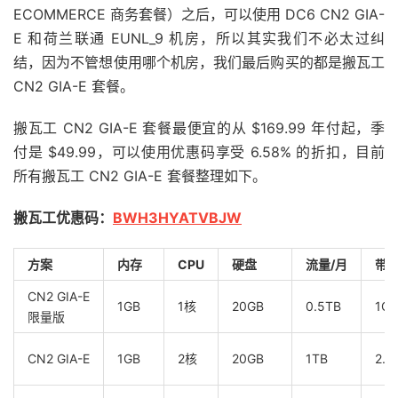
ECOMMERCE 商务套餐）之后，可以使用 DC6 CN2 GIA-
E 和荷兰联通 EUNL_9 机房，所以其实我们不必太过纠
结，因为不管想使用哪个机房，我们最后购买的都是搬瓦工
CN2 GIA-E 套餐。
搬瓦工 CN2 GIA-E 套餐最便宜的从 $169.99 年付起，季
付是 $49.99，可以使用优惠码享受 6.58% 的折扣，目前
所有搬瓦工 CN2 GIA-E 套餐整理如下。
搬瓦工优惠码：
BWH3HYATVBJW
方案
内存
CPU
硬盘
流量/月
带
CN2 GIA-E
1GB
1核
20GB
0.5TB
1Gb
限量版
CN2 GIA-E
1GB
2核
20GB
1TB
2.5