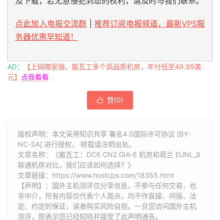
及下载，若无意侵犯到您的权利，请及时与我们联系。
点此加入电报交流群
|
推荐订阅电报频道，最新VPS服
务器优惠早知道！
AD：
【上网哪家强，搬瓦工多个高品质机房，年付低至49.99美
元】
点我看看
赞(
0
)

版权声明：本文采用知识共享 署名4.0国际许可协议 [BY-
NC-SA] 进行授权， 转载请注明出处。
文章名称：《搬瓦工：DC6 CN2 GIA-E 机房和荷兰 EUNL_9
联通机房对比，我们应该如何选择？》
文章链接：
https://www.hostcps.com/18355.html
【声明】：国外主机测评仅分享信息，不参与任何交易，也
非中介，所有内容仅代表个人观点，均不作直接、间接、法
定、约定的保证，读者购买风险自担。一旦您访问国外主机
测评，即表示您已经知晓并接受了此声明通告。