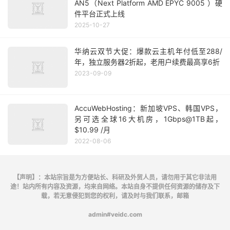
AN5（Next Platform AMD EPYC 9005 ）硬
件平台正式上线
2025-10-27
华纳云双节大促：爆款云主机年付低至288/
年，独立服务器2折起，老用户续费最高享6折
2023-09-09
AccuWebHosting：新加坡VPS、韩国VPS，
另可选全球16大机房，1Gbps@1TB起，
$10.99 /月
2022-08-06
【声明】：本站宗旨是为方便站长、科研及外贸人员，请勿用于其它非法用
途！站内所有内容及资源，均来自网络。本站自身不提供任何资源的储存及下
载，若无意侵犯到您的权利，请及时与我们联系，邮箱
admin#veidc.com