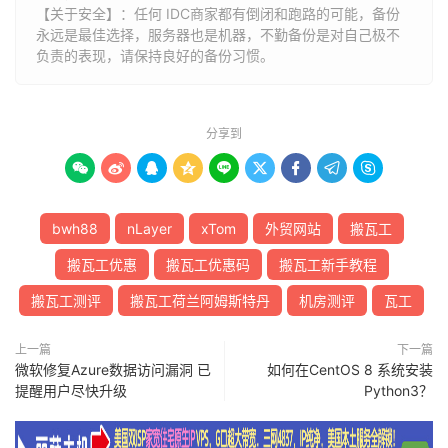
【关于安全】：任何 IDC商家都有倒闭和跑路的可能，备份
永远是最佳选择，服务器也是机器，不勤备份是对自己极不
负责的表现，请保持良好的备份习惯。
分享到









bwh88
nLayer
xTom
外贸网站
搬瓦工
搬瓦工优惠
搬瓦工优惠码
搬瓦工新手教程
搬瓦工测评
搬瓦工荷兰阿姆斯特丹
机房测评
瓦工
上一篇
下一篇
微软修复Azure数据访问漏洞 已
如何在CentOS 8 系统安装
提醒用户尽快升级
Python3？