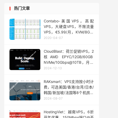
热门文章
Contabo-美国VPS，高配
VPS，大硬盘VPS，不限流量
VPS，€5.99/月，KVM/8G内
存/4核/200gSSD/200Mbps
2020-04-07
带宽，不限流量
CloudBlast：荷兰促销VPS，2
核AMD EPYC/12GB/60GB
NVMe/10Gbps@10TB，月付
€6 / 0.00833€/小时
2024-12-13
RAKsmart：VPS支持按小时计
费，可选美国/香港/台湾/日本/
韩国/新加坡/法国等8个机房，
多种线路选择/不限流量，0.01
2024-08-07
美元 /小时
HostingViet：越南VPS，6折
开年优惠，150Mbps端口@不