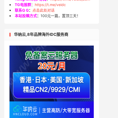
TG电报群
：
https://t.me/veidc
联系Q Q
：
点击此处对话
本站投稿方式
：
100元一篇，置顶三天！
华纳云,8年品牌海外IDC服务商