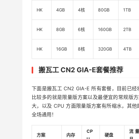
HK
4GB
4核
80GB
1TB
HK
8GB
6核
160GB
2TB
HK
16GB
8核
320GB
4TB
搬瓦工 CN2 GIA-E套餐推荐
下面是搬瓦工 CN2 GIA-E 所有套餐，目前已
比较多的就是限量版方案以及最便宜的常规版方案也
大，以及 CPU 方面限量版方案有所缩水，其
全场通用！
CP
流量
方案
内存
硬盘
U
月