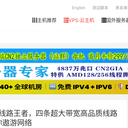
English
测试脚本
黑名单
主机推荐
VPS·云主机
国外服务



端线路王者，四条超大带宽高品质线路
你遨游网络