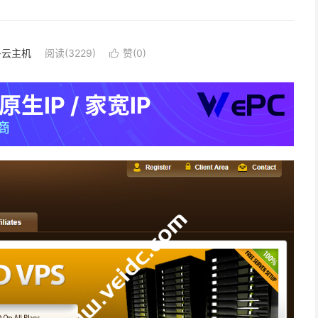
S·云主机
阅读(3229)
赞(
0
)
