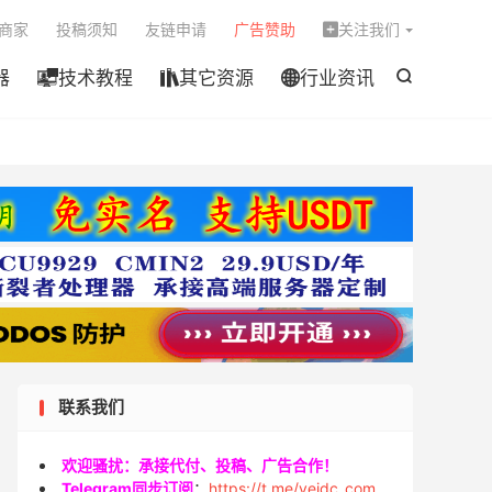

商家
投稿须知
友链申请
广告赞助
关注我们

器
技术教程
其它资源
行业资讯




联系我们
欢迎骚扰：承接代付、投稿、广告合作！
Telegram同步订阅
：
https://t.me/veidc_com