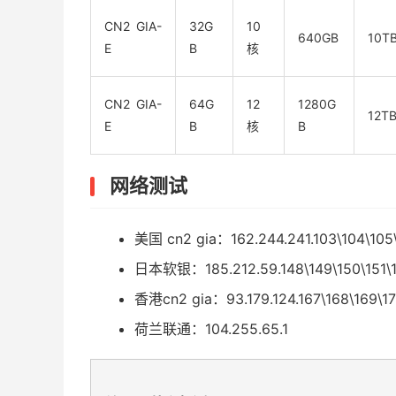
CN2 GIA-
32G
10
640GB
10T
E
B
核
CN2 GIA-
64G
12
1280G
12T
E
B
核
B
网络测试
美国 cn2 gia：162.244.241.103\104\105
日本软银：185.212.59.148\149\150\151\
香港cn2 gia：93.179.124.167\168\169\17
荷兰联通：104.255.65.1