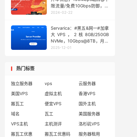
限流量/免费10Gbps防御，月
付22元起
2024-02-22
Servarica：#黑五&网一#加拿
大VPS，2核8GB/250GB
NVMe，10Gbps@8TB，月付
$5起，1TB大硬盘VPS年付
2025-12-01
$29起
热门标签
独立服务器
vps
云服务器
美国VPS
虚拟主机
香港VPS
搬瓦工
便宜VPS
国外主机
域名
瓦工
美国服务器
VPS主机
主机测评
洛杉矶VPS
搬瓦工优惠
搬瓦工优惠码
服务器租用