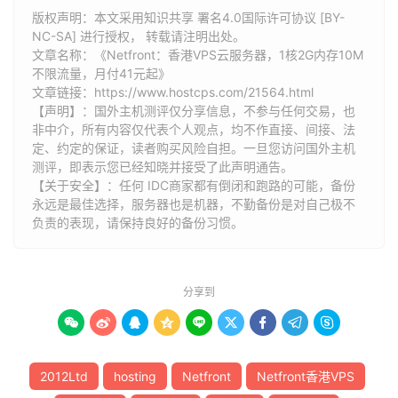
版权声明：本文采用知识共享 署名4.0国际许可协议 [BY-
NC-SA] 进行授权， 转载请注明出处。
文章名称：《Netfront：香港VPS云服务器，1核2G内存10M
不限流量，月付41元起》
文章链接：
https://www.hostcps.com/21564.html
【声明】：国外主机测评仅分享信息，不参与任何交易，也
非中介，所有内容仅代表个人观点，均不作直接、间接、法
定、约定的保证，读者购买风险自担。一旦您访问国外主机
测评，即表示您已经知晓并接受了此声明通告。
【关于安全】：任何 IDC商家都有倒闭和跑路的可能，备份
永远是最佳选择，服务器也是机器，不勤备份是对自己极不
负责的表现，请保持良好的备份习惯。
分享到









2012Ltd
hosting
Netfront
Netfront香港VPS