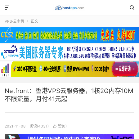


VPS·云主机
正文

Netfront：香港VPS云服务器，1核2G内存10M
不限流量，月付41元起
2021-11-08
阅读(4031)
赞(
0
)
