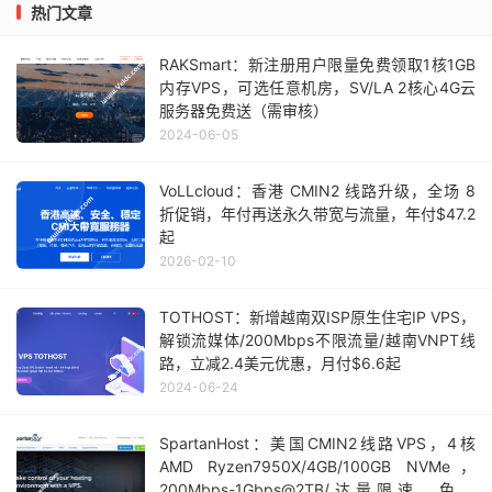
热门文章
RAKSmart：新注册用户限量免费领取1核1GB
内存VPS，可选任意机房，SV/LA 2核心4G云
服务器免费送（需审核）
2024-06-05
VoLLcloud：香港 CMIN2 线路升级，全场 8
折促销，年付再送永久带宽与流量，年付$47.2
起
2026-02-10
TOTHOST：新增越南双ISP原生住宅IP VPS，
解锁流媒体/200Mbps不限流量/越南VNPT线
路，立减2.4美元优惠，月付$6.6起
2024-06-24
SpartanHost：美国CMIN2线路VPS，4核
AMD Ryzen7950X/4GB/100GB NVMe，
200Mbps-1Gbps@2TB/达量限速，免费