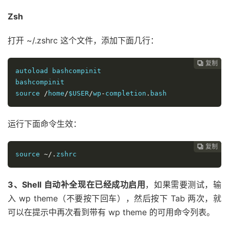
Zsh
打开 ~/.zshrc 这个文件，添加下面几行：
复制
复制
复制
复制
复制
复制
复制
复制
复制
复制
复制
复制
复制
复制
复制
复制
复制
复制
复制
复制
复制





















autoload bashcompinit

bashcompinit

source 
/
home
/
$USER
/
wp
-
completion
.
bash
运行下面命令生效：
复制
复制
复制
复制
复制
复制
复制
复制
复制
复制
复制
复制
复制
复制
复制
复制
复制
复制
复制
复制




















source 
~/.
zshrc
3、Shell 自动补全现在已经成功启用
，如果需要测试，输
入 wp theme（不要按下回车），然后按下 Tab 两次，就
可以在提示中再次看到带有 wp theme 的可用命令列表。