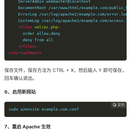
    ServerAdmin
    DocumentRoot
/var/www/html/example.com/public_ht
    ErrorLog
/var/log/apache2/example.com/error.log
    CustomLog
/var/log/apache2/example.com/access.lo
<files
xmlrpc
.
php
>
      order
      deny
 from 
all
</files>
</VirtualHost>
保存文件，保存方法为 CTRL + X，然后输入 Y 即可保存，
回车确认退出。
6、启用新网站
复制
复制
复制
复制




sudo a2ensite example
.
com
.
conf
7、重启 Apache 生效