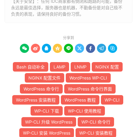
【关于安全】：任何 IDC商家都有倒闭和跑路的可能，备份
永远是最佳选择，服务器也是机器，不勤备份是对自己极不
负责的表现，请保持良好的备份习惯。
分享到









Bash 自动补全
LAMP
LNMP
NGINX 配置
NGINX 配置文件
WordPress WP-CLI
WordPress 命令行
WordPress 命令行界面
WordPress 安装教程
WordPress 教程
WP-CLI
WP-CLI 下载
WP-CLI 使用教程
WP-CLI 升级 WordPress
WP-CLI 命令行
WP-CLI 安装 WordPress
WP-CLI 安装教程