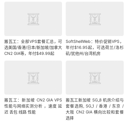
搬瓦工：全部VPS套餐汇总，可
SoftShellWeb：特价促销VPS，
选美国/香港/日本/新加坡/加拿大
年付$16.95起，可选荷兰/洛杉
CN2 GIA等，年付$49.99起
矶/犹他州/台湾机房
搬瓦工：新加坡 CN2 GIA VPS
搬瓦工新加坡 SG_8 机房介绍与
性能与网络实测分析 ，速度 延
套餐选购, SG_1 / 香港 / 东京 /
迟 丢包 线路 性能
大阪 CN2 GIA 横向比较和套餐
选择