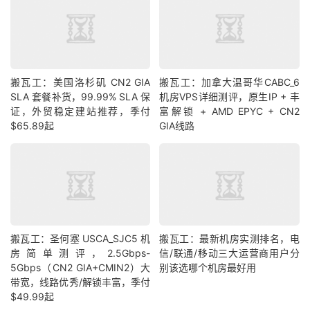
搬瓦工：美国洛杉矶 CN2 GIA
搬瓦工：加拿大温哥华CABC_6
SLA 套餐补货，99.99% SLA 保
机房VPS详细测评，原生IP + 丰
证，外贸稳定建站推荐，季付
富解锁 + AMD EPYC + CN2
$65.89起
GIA线路
搬瓦工：圣何塞 USCA_SJC5 机
搬瓦工：最新机房实测排名，电
房简单测评，2.5Gbps-
信/联通/移动三大运营商用户分
5Gbps（CN2 GIA+CMIN2）大
别该选哪个机房最好用
带宽，线路优秀/解锁丰富，季付
$49.99起