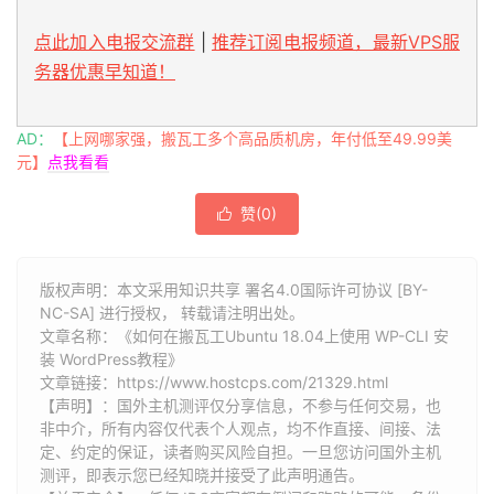
点此加入电报交流群
|
推荐订阅电报频道，最新VPS服
务器优惠早知道！
AD：
【上网哪家强，搬瓦工多个高品质机房，年付低至49.99美
元】
点我看看
赞(
0
)

版权声明：本文采用知识共享 署名4.0国际许可协议 [BY-
NC-SA] 进行授权， 转载请注明出处。
文章名称：《如何在搬瓦工Ubuntu 18.04上使用 WP-CLI 安
装 WordPress教程》
文章链接：
https://www.hostcps.com/21329.html
【声明】：国外主机测评仅分享信息，不参与任何交易，也
非中介，所有内容仅代表个人观点，均不作直接、间接、法
定、约定的保证，读者购买风险自担。一旦您访问国外主机
测评，即表示您已经知晓并接受了此声明通告。