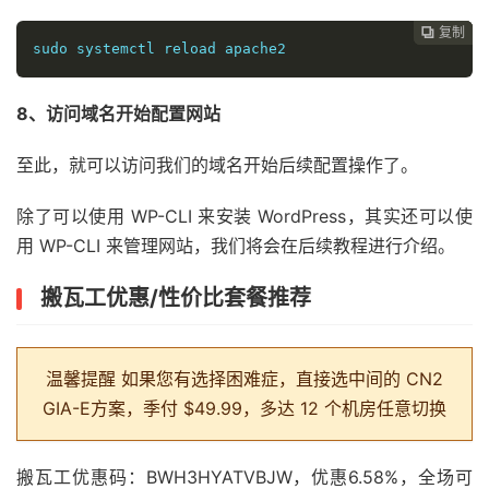
复制
复制
复制



sudo systemctl reload apache2
8、访问域名开始配置网站
至此，就可以访问我们的域名开始后续配置操作了。
除了可以使用 WP-CLI 来安装 WordPress，其实还可以使
用 WP-CLI 来管理网站，我们将会在后续教程进行介绍。
搬瓦工优惠/性价比套餐推荐
温馨提醒
如果您有选择困难症，直接选中间的 CN2
GIA-E方案，季付 $49.99，多达 12 个机房任意切换
搬瓦工优惠码：BWH3HYATVBJW，优惠6.58%，全场可