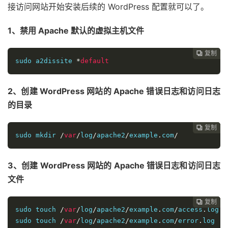
接访问网站开始安装后续的 WordPress 配置就可以了。
1、禁用 Apache 默认的虚拟主机文件
复制
复制
复制
复制
复制
复制
复制
复制
复制
复制










sudo a2dissite 
*
default
2、创建 WordPress 网站的 Apache 错误日志和访问日志
的目录
复制
复制
复制
复制
复制
复制
复制
复制
复制









sudo mkdir 
/
var
/
log
/
apache2
/
example
.
com
/
3、创建 WordPress 网站的 Apache 错误日志和访问日志
文件
复制
复制
复制
复制
复制
复制
复制
复制








sudo touch 
/
var
/
log
/
apache2
/
example
.
com
/
access
.
log

sudo touch 
/
var
/
log
/
apache2
/
example
.
com
/
error
.
log