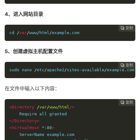
4、进入网站目录
复制
复制
复制
复制
复制
复制
复制







cd 
/
var
/
www
/
html
/
example
.
com
5、创建虚拟主机配置文件
复制
复制
复制
复制
复制
复制






sudo nano 
/
etc
/
apache2
/
sites
-
available
/
example
.
com
.
c
在文件中输入以下内容：
复制
复制
复制
复制
复制





<Directory
/
var
/
www
/
html
/
>
    Require
all
</Directory>
<VirtualHost
*:80
>
    ServerName