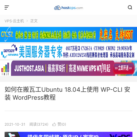


VPS·云主机
正文

如何在搬瓦工Ubuntu 18.04上使用 WP-CLI 安
装 WordPress教程
2021-10-31
阅读(3724)
赞(
0
)
