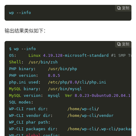
复制
复制
复制
复制
复制
复制
复制
复制
复制
复制
复制
复制
复制
复制
复制
复制
复制
复制
复制
复制
复制
复制
复制
复制
复制
复制
复制



























wp 
--
info
输出结果类似如下：
复制
复制
复制
复制
复制
复制
复制
复制
复制
复制
复制
复制
复制
复制
复制
复制
复制
复制
复制
复制
复制
复制
复制
复制
复制
复制


























$ wp 
--
info

OS
:
Linux
4.19
.
128
-
microsoft
-
standard 
#1 SMP Tue
Shell
:
/usr/
bin
/
zsh

PHP binary
:
/usr/
bin
/
php

PHP version
:
8.0
.
5
php
.
ini used
:
/etc/
php
/
8.0
/
cli
/
php
.
MySQL
 binary
:
/usr/
bin
/
MySQL
 version
:
  mysql  
Ver
8.0
.
23
-
0ubuntu0.20
.
04.1
f
SQL modes
:
WP
-
CLI root dir
:
/home/
wp
-
cli
/
WP
-
CLI vendor dir
:
/home/
wp
-
cli
/
vendor

WP_CLI phar path
:
WP
-
CLI packages dir
:
/home/
wp
-
cli
/.
wp
-
cli
/
package
WP
-
CLI 
global
 config
: