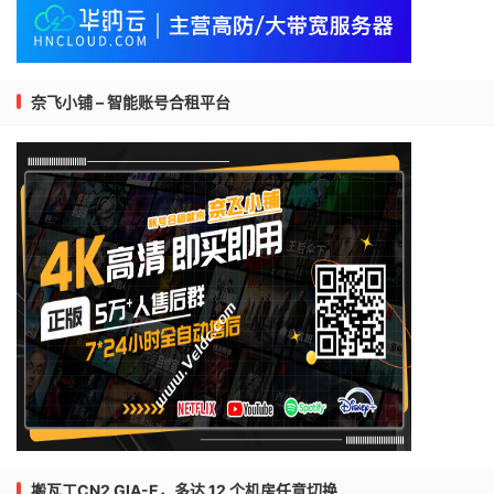
奈飞小铺 – 智能账号合租平台
搬瓦工CN2 GIA-E，多达 12 个机房任意切换