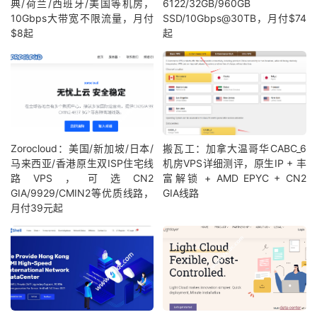
典/荷兰/西班牙/美国等机房，
6122/32GB/960GB
10Gbps大带宽不限流量，月付
SSD/10Gbps@30TB，月付$74
$8起
起
Zorocloud：美国/新加坡/日本/
搬瓦工：加拿大温哥华CABC_6
马来西亚/香港原生双ISP住宅线
机房VPS详细测评，原生IP + 丰
路VPS，可选CN2
富解锁 + AMD EPYC + CN2
GIA/9929/CMIN2等优质线路，
GIA线路
月付39元起