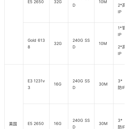
E5 2650
32G
10M
D
2*高
IP
1*管
IP
Gold 613
240G SS
32G
10M
8
D
2*高
IP
E3 1231v
240G SS
3*
16G
30M
3
D
防IP
240G SS
3*
E5 2650
16G
30M
美国
D
防IP