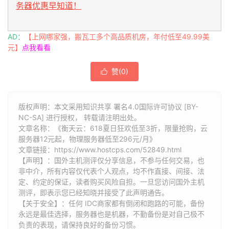
务器优惠早知道！
AD：
【上网哪家强，搬瓦工多个高品质机房，年付低至49.99美
元】
点我看看
赞(
0
)

版权声明：本文采用知识共享 署名4.0国际许可协议 [BY-
NC-SA] 进行授权， 转载请注明出处。
文章名称：《衡天云：618夏日狂欢低至3折，限量抢购，云
服务器12元起，物理服务器低至296元/月》
文章链接：
https://www.hostcps.com/52849.html
【声明】：国外主机测评仅分享信息，不参与任何交易，也
非中介，所有内容仅代表个人观点，均不作直接、间接、法
定、约定的保证，读者购买风险自担。一旦您访问国外主机
测评，即表示您已经知晓并接受了此声明通告。
【关于安全】：任何 IDC商家都有倒闭和跑路的可能，备份
永远是最佳选择，服务器也是机器，不勤备份是对自己极不
负责的表现，请保持良好的备份习惯。