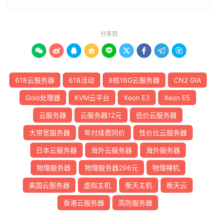
分享到









618云服务器
618活动
8核16G云服务器
CN2 GIA
Gold处理器
KVM云平台
Xeon E3
Xeon E5
云服务器
云服务器12元
低价云服务器
大带宽服务器
年付续费同价
性价比云服务器
日本云服务器
海外云服务器
海外服务器
物理服务器
物理服务器296元
物理裸机
美国云服务器
虚拟主机
衡天主机
衡天云
香港云服务器
高防服务器