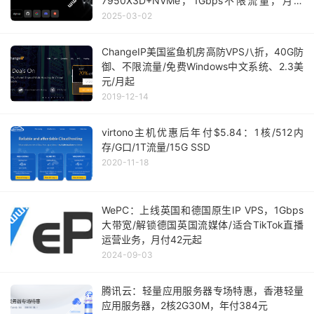
7950X3D+NVMe，1Gbps不限流量，月付
€4.94起
2025-03-02
ChangeIP美国鲨鱼机房高防VPS八折，40G防
御、不限流量/免费Windows中文系统、2.3美
元/月起
2019-12-14
virtono主机优惠后年付$5.84：1核/512内
存/G口/1T流量/15G SSD
2020-11-18
WePC：上线英国和德国原生IP VPS，1Gbps
大带宽/解锁德国英国流媒体/适合TikTok直播
运营业务，月付42元起
2024-09-03
腾讯云：轻量应用服务器专场特惠，香港轻量
应用服务器，2核2G30M，年付384元