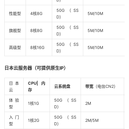
50G（SS
性能型
4核8G
5M/10M
D）
50G（SS
旗舰型
8核8G
5M/10M
D）
50G（SS
高级型
8核16G
5M/10M
D）
日本云服务器（可提供原生
IP
）
日本
CPU|
内
云系统盘
带宽
（电信CN2）
云
存
体验
50G（SS
1核1G
2M
型
D）
入门
50G（SS
1核2G
2M/5M
型
D）