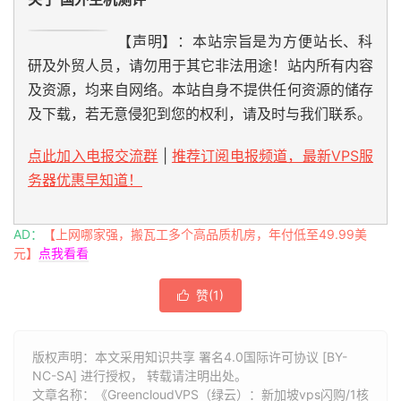
【声明】：本站宗旨是为方便站长、科
研及外贸人员，请勿用于其它非法用途！站内所有内容
及资源，均来自网络。本站自身不提供任何资源的储存
及下载，若无意侵犯到您的权利，请及时与我们联系。
点此加入电报交流群
|
推荐订阅电报频道，最新VPS服
务器优惠早知道！
AD：
【上网哪家强，搬瓦工多个高品质机房，年付低至49.99美
元】
点我看看
赞(
1
)

版权声明：本文采用知识共享 署名4.0国际许可协议 [BY-
NC-SA] 进行授权， 转载请注明出处。
文章名称：《GreencloudVPS（绿云）：新加坡vps闪购/1核