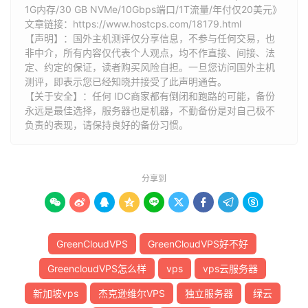
1G内存/30 GB NVMe/10Gbps端口/1T流量/年付仅20美元》
文章链接：
https://www.hostcps.com/18179.html
【声明】：国外主机测评仅分享信息，不参与任何交易，也
非中介，所有内容仅代表个人观点，均不作直接、间接、法
定、约定的保证，读者购买风险自担。一旦您访问国外主机
测评，即表示您已经知晓并接受了此声明通告。
【关于安全】：任何 IDC商家都有倒闭和跑路的可能，备份
永远是最佳选择，服务器也是机器，不勤备份是对自己极不
负责的表现，请保持良好的备份习惯。
分享到









GreenCloudVPS
GreenCloudVPS好不好
GreencloudVPS怎么样
vps
vps云服务器
新加坡vps
杰克逊维尔VPS
独立服务器
绿云