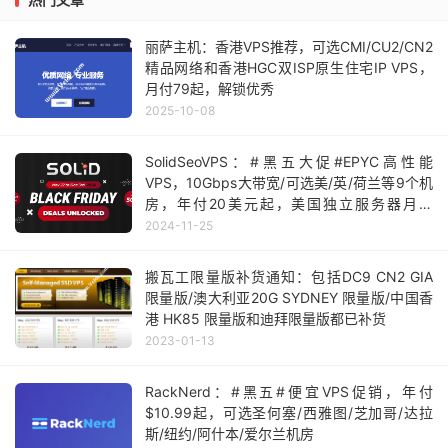
丽萨主机：香港VPS推荐，可选CMI/CU2/CN2
精品网络和香港HGC双ISP原生住宅IP VPS，
月付79起，解锁优秀
2025-10-08
SolidSeoVPS：#黑五大促#EPYC高性能
VPS，10Gbps大带宽/可选美/英/荷兰等9个机
房，年付20美元起，美国独立服务器月付
$14.95起
2024-11-25
搬瓦工限量版补货通知：包括DC9 CN2 GIA
限量版/澳大利亚20G SYDNEY 限量版/中国香
港 HK85 限量版和迪拜限量版都已补货
2023-01-13
RackNerd：#黑五#便宜VPS促销，年付
$10.99起，可选圣何塞/西雅图/芝加哥/达拉
斯/纽约/阿什本/爱尔兰机房