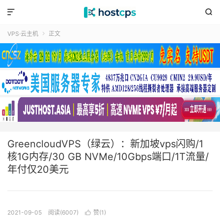


VPS·云主机
正文

GreencloudVPS（绿云）：新加坡vps闪购/1
核1G内存/30 GB NVMe/10Gbps端口/1T流量/
年付仅20美元
2021-09-05
阅读(6007)
赞(
1
)
