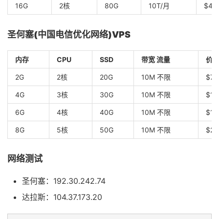
16G
2核
80G
10T/月
$40
圣何塞(中国电信优化网络)VPS
内存
CPU
SSD
带宽 流量
价
2G
2核
20G
10M 不限
$7/
4G
3核
30G
10M 不限
$10
6G
4核
40G
10M 不限
$15
8G
5核
50G
10M 不限
$25
网络测试
圣何塞：192.30.242.74
达拉斯：104.37.173.20