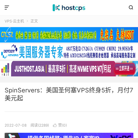


VPS·云主机
正文

SpinServers：美国圣何塞VPS终身5折，月付7
美元起
2022-07-08
阅读(2289)
赞(
0
)
