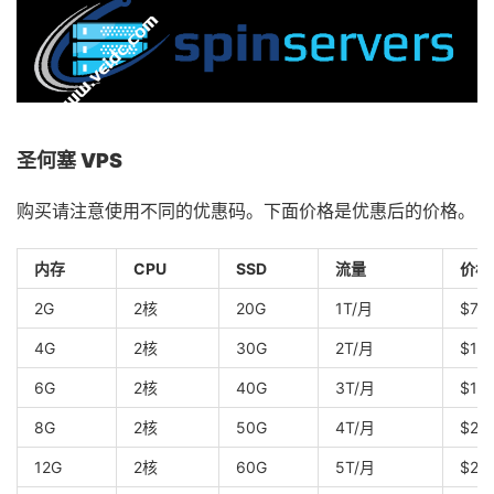
圣何塞 VPS
购买请注意使用不同的优惠码。下面价格是优惠后的价格。
内存
CPU
SSD
流量
价格
2G
2核
20G
1T/月
$7/
4G
2核
30G
2T/月
$10
6G
2核
40G
3T/月
$15
8G
2核
50G
4T/月
$25
12G
2核
60G
5T/月
$29