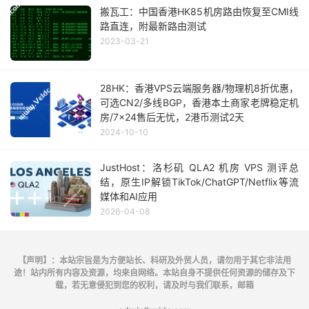
搬瓦工：中国香港HK85机房路由恢复至CMI线
路直连，附最新路由测试
2023-03-21
28HK：香港VPS云端服务器/物理机8折优惠，
可选CN2/多线BGP，香港本土商家老牌稳定机
房/7x24售后无忧，2港币测试2天
2024-10-10
JustHost：洛杉矶 QLA2 机房 VPS 测评总
结，原生IP解锁TikTok/ChatGPT/Netflix等流
媒体和AI应用
2026-04-08
【声明】：本站宗旨是为方便站长、科研及外贸人员，请勿用于其它非法用
途！站内所有内容及资源，均来自网络。本站自身不提供任何资源的储存及下
载，若无意侵犯到您的权利，请及时与我们联系，邮箱