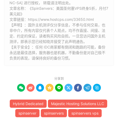
NC-SA] 进行授权， 转载请注明出处。
文章名称：《SpinServers：美国圣何塞VPS终身5折，月付7
美元起》
文章链接：
https://www.hostcps.com/33650.html
【声明】：国外主机测评仅分享信息，不参与任何交易，也
非中介，所有内容仅代表个人观点，均不作直接、间接、法
定、约定的保证，读者购买风险自担。一旦您访问国外主机
测评，即表示您已经知晓并接受了此声明通告。
【关于安全】：任何 IDC商家都有倒闭和跑路的可能，备份
永远是最佳选择，服务器也是机器，不勤备份是对自己极不
负责的表现，请保持良好的备份习惯。
分享到









Hybrid Dedicated
Majestic Hosting Solutions LLC
spinserver
spinservers
spinservers vps