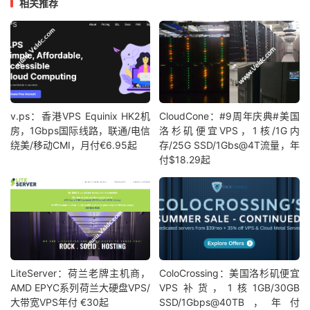
相关推荐
v.ps：香港VPS Equinix HK2机
CloudCone：#9周年庆典#美国
房，1Gbps国际线路，联通/电信
洛杉矶便宜VPS，1核/1G内
绕美/移动CMI，月付€6.95起
存/25G SSD/1Gbs@4T流量，年
付$18.29起
LiteServer：荷兰老牌主机商，
ColoCrossing：美国洛杉矶便宜
AMD EPYC系列荷兰大硬盘VPS/
VPS补货，1核1GB/30GB
大带宽VPS年付 €30起
SSD/1Gbps@40TB，年付