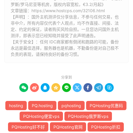
罗斯/罗马尼亚等机房，版权内容宽松，€3.2/月起》
文章链接：
https://www.hostcps.com/32106.html
【声明】：国外主机测评仅分享信息，不参与任何交易，也
非中介，所有内容仅代表个人观点，均不作直接、间接、法
定、约定的保证，读者购买风险自担。一旦您访问国外主机
测评，即表示您已经知晓并接受了此声明通告。
【关于安全】：任何 IDC商家都有倒闭和跑路的可能，备份
永远是最佳选择，服务器也是机器，不勤备份是对自己极不
负责的表现，请保持良好的备份习惯。
分享到









hosting
PQ.hosting
pqhosting
PQHosting优惠码
PQHosting便宜vps
PQHosting俄罗斯vps
PQHosting好不好
PQHosting官网
PQHosting折扣