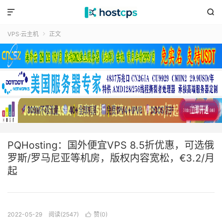


VPS·云主机
正文

PQHosting：国外便宜VPS 8.5折优惠，可选俄
罗斯/罗马尼亚等机房，版权内容宽松，€3.2/月
起
2022-05-29
阅读(2547)
赞(
0
)
