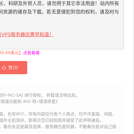
长、科研及外贸人员，请勿用于其它非法用途！站内所有
何资源的储存及下载，若无意侵犯到您的权利，请及时与
VPS服务器优惠早知道！
.99美元】
点我看看
赞(
3
)

BY-NC-SA] 进行授权， 转载请注明出处。
多项增强功能和 400 项+错误修复》
易，也非中介，所有内容仅代表个人观点，均不作直接、间接、
国外主机测评，即表示您已经知晓并接受了此声明通告。
能，备份永远是最佳选择，服务器也是机器，不勤备份是对自己极