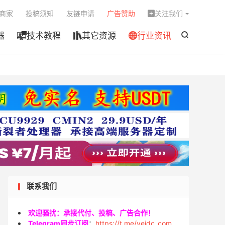

商家
投稿须知
友链申请
广告赞助
关注我们

器
技术教程
其它资源
行业资讯




联系我们
欢迎骚扰：承接代付、投稿、广告合作！
Telegram同步订阅
：
https://t.me/veidc_com