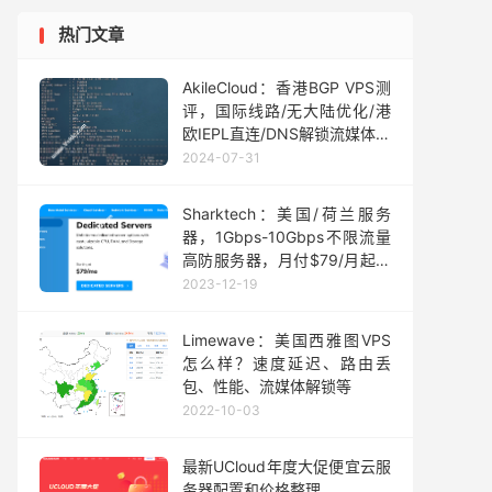
热门文章
AkileCloud：香港BGP VPS测
评，国际线路/无大陆优化/港
欧IEPL直连/DNS解锁流媒体，
月付￥4.99起
2024-07-31
Sharktech：美国/荷兰服务
器，1Gbps-10Gbps不限流量
高防服务器，月付$79/月起，
可选洛杉矶/丹佛/芝加哥/荷兰
2023-12-19
机房，高防VPS年付$47起
Limewave：美国西雅图VPS
怎么样？速度延迟、路由丢
包、性能、流媒体解锁等
2022-10-03
最新UCloud年度大促便宜云服
务器配置和价格整理