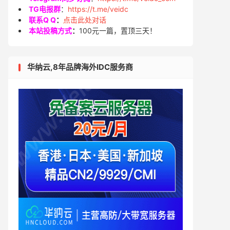
TG电报群
：
https://t.me/veidc
联系Q Q
：
点击此处对话
本站投稿方式
：
100元一篇，置顶三天！
华纳云,8年品牌海外IDC服务商