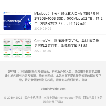
Mkcloud：上云互联优化入口-香港BGP专线，
2核2GB/40GB SSD，500Mbps@2 TB，1对2
个（单端双独立IP），月付126元起
2025-02-06
ControlVM：新加坡便宜VPS，季付18美元，
另可选马来西亚、香港和美国洛杉矶
2022-10-30
【声明】：本站宗旨是为方便站长、科研及外贸人员，请勿用于其它非法用
途！站内所有内容及资源，均来自网络。本站自身不提供任何资源的储存及下
载，若无意侵犯到您的权利，请及时与我们联系，邮箱
admin#veidc.com
© 2010-2026
国外主机测评
本站主题由
themebetter
提供
网站地图
| 服务
器由
搬瓦工
赞助