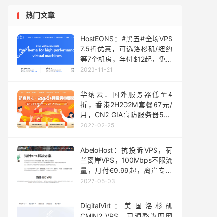
热门文章
HostEONS：#黑五#全场VPS
7.5折优惠，可选洛杉矶/纽约
等7个机房，年付$12起，免费
双倍流量/双倍硬盘/10G大带宽
2023-11-21
华纳云：国外服务器低至4
折，香港2H2G2M套餐67元/
月，CN2 GIA高防服务器588
元/月起
2022-02-25
AbeloHost：抗投诉VPS，荷
兰离岸VPS，100Mbps不限流
量，月付€9.99起，离岸专用
服务器€52.8/月起
2022-05-03
DigitalVirt：美国洛杉矶
CMIN2 VPS，已调整为四网