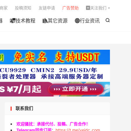

商家
投稿须知
友链申请
广告赞助
关注我们

器
技术教程
其它资源
行业资讯




联系我们
欢迎骚扰：承接代付、投稿、广告合作！
Telegram同步订阅
：
https://t.me/veidc_com