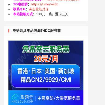
TG电报群
：
https://t.me/veidc
联系Q Q
：
点击此处对话
本站投稿方式
：
100元一篇，置顶三天！
华纳云,8年品牌海外IDC服务商