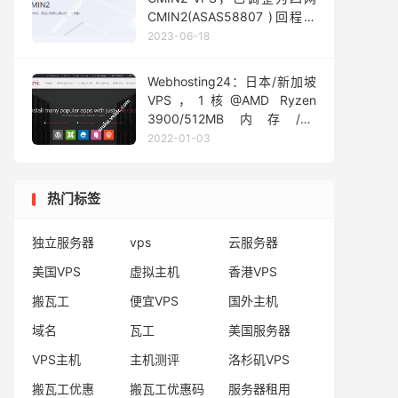
CMIN2(ASAS58807 )回程，
且有年付7折/2年付6折/三年付
2023-06-18
5折优惠
Webhosting24：日本/新加坡
VPS，1核@AMD Ryzen
3900/512MB内存/7G
NVMe/1Gbps/250G流量$17/
2022-01-03
年
热门标签
独立服务器
vps
云服务器
美国VPS
虚拟主机
香港VPS
搬瓦工
便宜VPS
国外主机
域名
瓦工
美国服务器
VPS主机
主机测评
洛杉矶VPS
搬瓦工优惠
搬瓦工优惠码
服务器租用