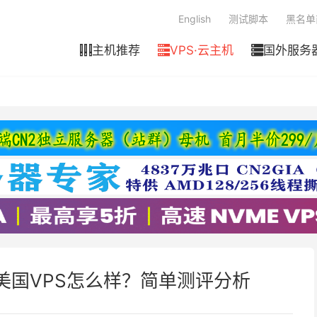
English
测试脚本
黑名单
主机推荐
VPS·云主机
国外服务



线路美国VPS怎么样？简单测评分析