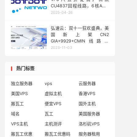
CU4837回程线路，6核AMD
EPYC/4GB/30GB
2025-04-26
NVMe/10Gbps@1TB，月付
$8.4起
弘速云：双十一狂欢盛典，美
国新上架CN2
GIA+9929+CMIN线路，
500M大带宽可选，香港云服
2023-11-03
务器低至17.5/月 支持3天无理
由退款
热门标签
独立服务器
vps
云服务器
美国VPS
虚拟主机
香港VPS
搬瓦工
便宜VPS
国外主机
域名
瓦工
美国服务器
VPS主机
主机测评
洛杉矶VPS
搬瓦工优惠
搬瓦工优惠码
服务器租用