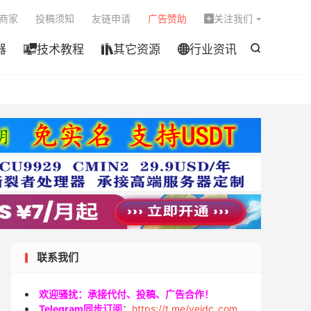

商家
投稿须知
友链申请
广告赞助
关注我们

器
技术教程
其它资源
行业资讯




联系我们
欢迎骚扰：承接代付、投稿、广告合作！
Telegram同步订阅
：
https://t.me/veidc_com