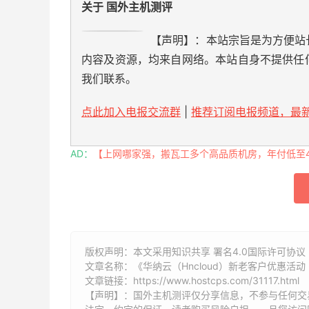
关于 国外主机测评
【声明】：本站宗旨是为方便站
内容及资源，均来自网络。本站自身不提供任
我们联系。
点此加入电报交流群
|
推荐订阅电报频道，最新
AD：
【上网哪家强，搬瓦工多个高品质机房，年付低至49
版权声明：本文采用知识共享 署名4.0国际许可协议 [
文章名称：《华纳云（Hncloud）新老客户优惠活动 
文章链接：
https://www.hostcps.com/31117.html
【声明】：国外主机测评仅分享信息，不参与任何交