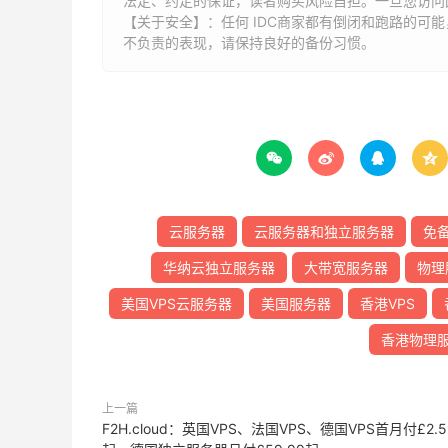
法定、约定的保证，读者购买风险自担。一旦您访问
【关于安全】：任何 IDC商家都有倒闭和跑路的可
不负责的表现，请保持良好的备份习惯。




云服务器
云服务器和独立服务器
免
华纳云独立服务器
大带宽服务器
物理
美国VPS云服务器
美国服务器
香港VPS
香港物理
上一篇
F2H.cloud：英国VPS、法国VPS、德国VPS首月付£2.5