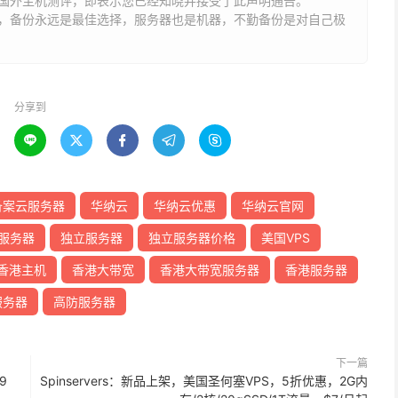
国外主机测评，即表示您已经知晓并接受了此声明通告。
能，备份永远是最佳选择，服务器也是机器，不勤备份是对自己极
分享到





备案云服务器
华纳云
华纳云优惠
华纳云官网
服务器
独立服务器
独立服务器价格
美国VPS
香港主机
香港大带宽
香港大带宽服务器
香港服务器
服务器
高防服务器
下一篇
9
Spinservers：新品上架，美国圣何塞VPS，5折优惠，2G内