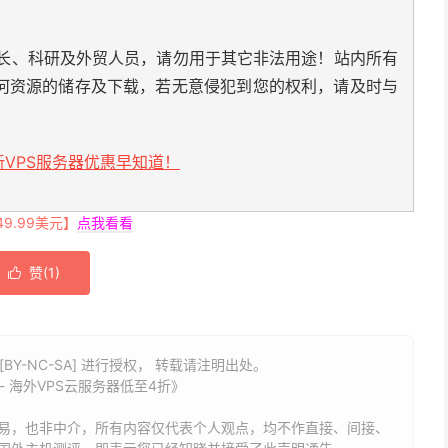
长、科研及外贸人员，请勿用于其它非法用途！站内所有
何资源的储存及下载，若无意侵犯到您的权利，请及时与
VPS服务器优惠早知道！
.99美元】
点我看看
赞(
1
)

BY-NC-SA] 进行授权， 转载请注明出处。
- 海外VPS云服务器低至4折》
易，也非中介，所有内容仅代表个人观点，均不作直接、间接、