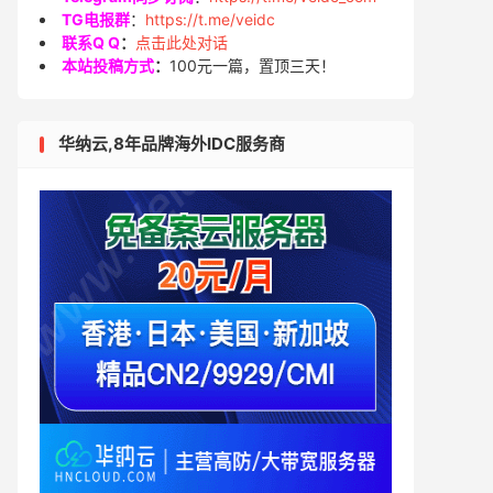
TG电报群
：
https://t.me/veidc
联系Q Q
：
点击此处对话
本站投稿方式
：
100元一篇，置顶三天！
华纳云,8年品牌海外IDC服务商