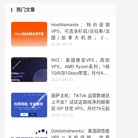
热门文章
HostNamaste：特价促销
VPS，可选洛杉矶/达拉斯/法
国/加拿大机房，2核
2GB/50GB SSD，1Gbps@2
2026-06-11
TB，年付$48起
INIZ：美国便宜VPS，高防
VPS，AMD Ryzen系列，1核
1G内存1Gbps带宽，月付4.25
美元起
2022-08-03
丽萨主机：TikTok 运营数据总
上不去？试试这款纯净的越南
双 ISP 住宅 VPS，月付79元起
2026-03-10
Dotdotnetworks：美国高性能
VPS八五折促销，优质