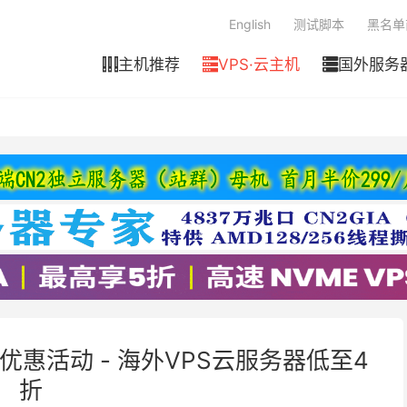
English
测试脚本
黑名单
主机推荐
VPS·云主机
国外服务



户优惠活动 - 海外VPS云服务器低至4
折