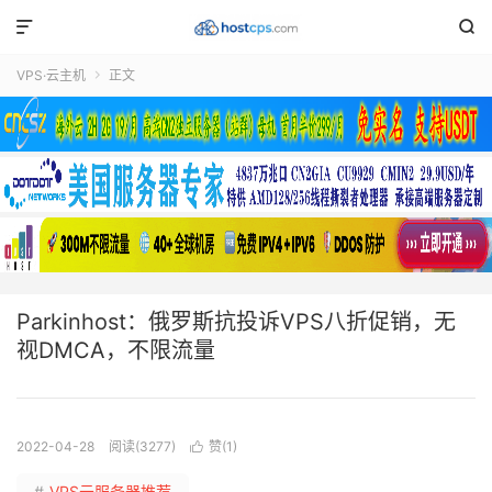


VPS·云主机
正文

Parkinhost：俄罗斯抗投诉VPS八折促销，无
视DMCA，不限流量
2022-04-28
阅读(3277)
赞(
1
)

#
VPS云服务器推荐