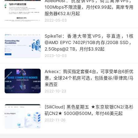
AbeloHost：抗投诉VPS，荷兰离岸VPS，
100Mbps不限流量，月付€9.99起，离岸专用
服务器€52.8/月起
2022-05-03
SpikeTel：香港大带宽VPS，非直连，1核
@AMD EPYC 7402P/1GB内存/20GB SSD，
2.5Gbps@2 TB，月付$3.92起
2023-10-03
Arkecx：购买指定套餐4台，可享受单台6折优
惠，全球24个机房可选，包括曼谷/菲律宾/马
来西亚
2022-10-23
[SiliCloud] 黑色星期五 ★东京软银CN2/洛杉
矶CN2★ 500G@500M，年付46美元起
2022-11-26