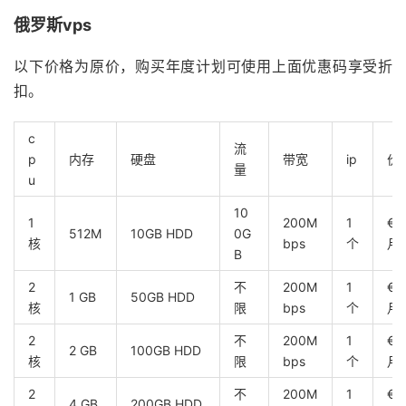
俄罗斯vps
以下价格为原价，购买年度计划可使用上面优惠码享受折
扣。
c
流
p
内存
硬盘
带宽
ip
价
量
u
10
1
200M
1
€ 
512M
10GB HDD
0G
核
bps
个
月
B
2
不
200M
1
€ 
1 GB
50GB HDD
核
限
bps
个
月
2
不
200M
1
€ 1
2 GB
100GB HDD
核
限
bps
个
月
2
不
200M
1
€
4 GB
200GB HDD