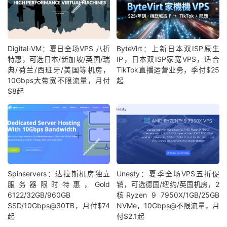
Digital-VM：夏日全场VPS 八折
ByteVirt：上新日本双ISP原生
特惠，可选日本/新加坡/英国/瑞
IP，日本双ISP家宽VPS，适合
典/荷兰/西班牙/美国等机房，
TikTok直播运营业务，季付$25
10Gbps大带宽不限流量，月付
起
$8起
Spinservers：达拉斯机房独立
Unesty：夏季全场VPS五折促
服务器限时特惠，Gold
销，可选德国/纽约/英国机房，2
6122/32GB/960GB
核Ryzen 9 7950X/1GB/25GB
SSD/10Gbps@30TB，月付$74
NVMe，10Gbps@不限流量，月
起
付$2.1起