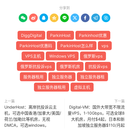
分享到









DiggDigital
ParkinHost
Parkinhost优惠
ParkinHost优惠码
ParkinHost怎么样
vps
VPS主机
Windows VPS
俄罗斯vps
俄罗斯抗投诉vps
俄罗斯机房
抗投诉vps
服务器租用
独立服务器
独立服务器租
独立服务器租用
虚拟主机
上一篇
下一篇
UnderHost：离岸抗投诉云主
Digital-VM：国外大带宽不限流
机，可选中国香港/加拿大/美国/
量VPS，1-10Gbps，可选全球8
荷兰/加勒比等机房，无视
大机房，月付$4起，日本和新
DMCA，可选windows，
加坡独立服务器$110/月起