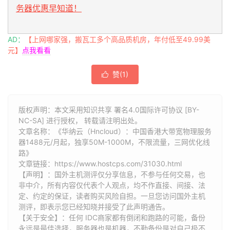
务器优惠早知道！
AD：
【上网哪家强，搬瓦工多个高品质机房，年付低至49.99美
元】
点我看看
赞(
1
)

版权声明：本文采用知识共享 署名4.0国际许可协议 [BY-
NC-SA] 进行授权， 转载请注明出处。
文章名称：《华纳云（Hncloud）：中国香港大带宽物理服务
器1488元/月起，独享50M-1000M，不限流量，三网优化线
路》
文章链接：
https://www.hostcps.com/31030.html
【声明】：国外主机测评仅分享信息，不参与任何交易，也
非中介，所有内容仅代表个人观点，均不作直接、间接、法
定、约定的保证，读者购买风险自担。一旦您访问国外主机
测评，即表示您已经知晓并接受了此声明通告。
【关于安全】：任何 IDC商家都有倒闭和跑路的可能，备份
永远是最佳选择，服务器也是机器，不勤备份是对自己极不