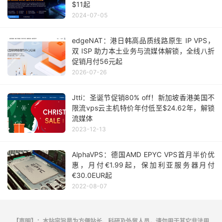
$11起
2024-07-05
edgeNAT：港日韩高品质线路原生 IP VPS，
双 ISP 助力本土业务与流媒体解锁，全线八折
促销月付56元起
2026-07-26
Jtti：圣诞节促销80% off！新加坡香港美国不
限流vps云主机特价年付低至$24.62年，解锁
流媒体
2023-12-13
AlphaVPS：德国AMD EPYC VPS首月半价优
惠，月付€1.99起，保加利亚服务器月付
€30.0EUR起
2022-08-07
【声明】：本站宗旨是为方便站长、科研及外贸人员，请勿用于其它非法用