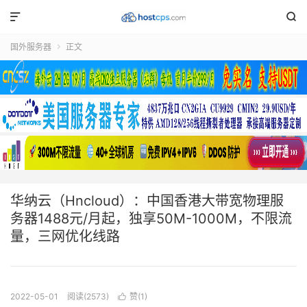


国外服务器
正文

华纳云（Hncloud）：中国香港大带宽物理服
务器1488元/月起，独享50M-1000M，不限流
量，三网优化线路
2022-05-01
阅读(2573)
赞(
1
)
