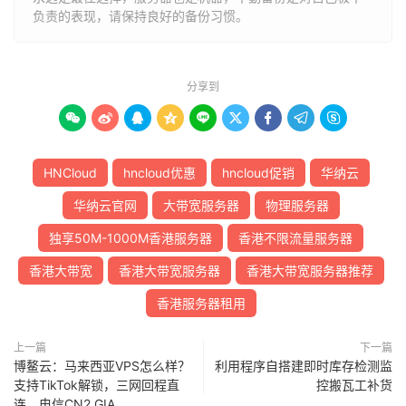
负责的表现，请保持良好的备份习惯。
分享到









HNCloud
hncloud优惠
hncloud促销
华纳云
华纳云官网
大带宽服务器
物理服务器
独享50M-1000M香港服务器
香港不限流量服务器
香港大带宽
香港大带宽服务器
香港大带宽服务器推荐
香港服务器租用
上一篇
下一篇
博鳌云：马来西亚VPS怎么样？
利用程序自搭建即时库存检测监
支持TikTok解锁，三网回程直
控搬瓦工补货
连，电信CN2 GIA