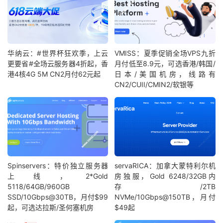
华纳云：#世界杯狂欢季，上云
VMISS：夏季促销全场VPS九折
更要省#全场云服务器4折起，香
月付低至8.9元，可选香港/韩国/
港4核4G 5M CN2月付62元起
日本/美国机房，线路有
CN2/CUII/CMIN2/软银等
Spinservers：特价独立服务器
servaRICA：加拿大蒙特利尔机
上线，2*Gold
房独服，Gold 6248/32GB内
5118/64GB/960GB
存/2TB
SSD/10Gbps@30TB，月付$99
NVMe/10Gbps@150TB，月付
起，可选达拉斯/圣何塞机房
$49起