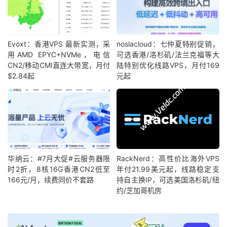
Evoxt：香港VPS 最新实测，采
noslacloud：七仲夏特别促销，
用AMD EPYC+NVMe，电信
可选香港/洛杉矶/法兰克福等大
CN2/移动CMI直连大带宽，月付
陆特别优化线路VPS，月付169
$2.84起
元起
华纳云：#7月大促#云服务器限
RackNerd：高性价比海外VPS
时2折，8核16G香港CN2低至
年付21.99美元起，线路稳定支
166元/月，续费同价不套路
持自主换IP，可选美国洛杉矶/纽
约/芝加哥机房