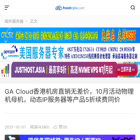


国外服务器
正文

GA Cloud香港机房直销无差价，10月活动物理
机母机，动态IP服务器等产品5折续费同价
2021-10-01
阅读(4260)
赞(
5
)
