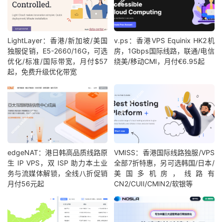
LightLayer：香港/新加坡/美国
v.ps：香港VPS Equinix HK2机
独服促销，E5-2660/16G，可选
房，1Gbps国际线路，联通/电信
优化/标准/国际带宽，月付$57
绕美/移动CMI，月付€6.95起
起，免费升级优化带宽
edgeNAT：港日韩高品质线路原
VMISS：香港国际线路独服/VPS
生 IP VPS，双 ISP 助力本土业
全部7折特惠，另可选韩国/日本/
务与流媒体解锁，全线八折促销
美国多机房，线路有
月付56元起
CN2/CUII/CMIN2/软银等