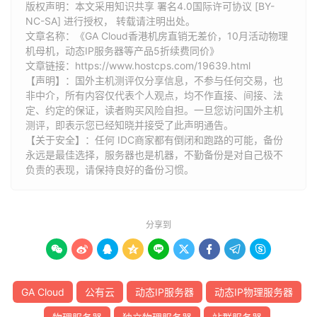
版权声明：本文采用知识共享 署名4.0国际许可协议 [BY-
NC-SA] 进行授权， 转载请注明出处。
文章名称：《GA Cloud香港机房直销无差价，10月活动物理
机母机，动态IP服务器等产品5折续费同价》
文章链接：
https://www.hostcps.com/19639.html
【声明】：国外主机测评仅分享信息，不参与任何交易，也
非中介，所有内容仅代表个人观点，均不作直接、间接、法
定、约定的保证，读者购买风险自担。一旦您访问国外主机
测评，即表示您已经知晓并接受了此声明通告。
【关于安全】：任何 IDC商家都有倒闭和跑路的可能，备份
永远是最佳选择，服务器也是机器，不勤备份是对自己极不
负责的表现，请保持良好的备份习惯。
分享到









GA Cloud
公有云
动态IP服务器
动态IP物理服务器