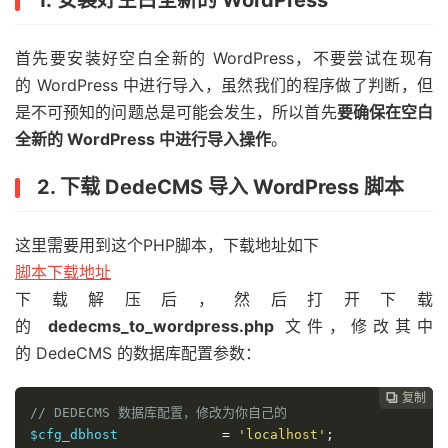
首先要安装好空白全新的 WordPress，不要尝试在现有
的 WordPress 中进行导入，虽然我们的程序做了判断，但
是不可预知的问题总是可能会发生，所以首先
要确保在空白
全新的 WordPress 中进行导入操作
。
2. 下载 DedeCMS 导入 WordPress 脚本
这里需要用到这个PHP脚本，下载地址如下
脚本下载地址
下载解压后，然后打开下载
的
dedecms_to_wordpress.php
文件，修改其中
的 DedeCMS 的数据库配置参数：
复制
复制
复制
复制




// DEDECMS 数据库配置，修改为你自己的
$cfg_dbhost		
=
'localhost'
;