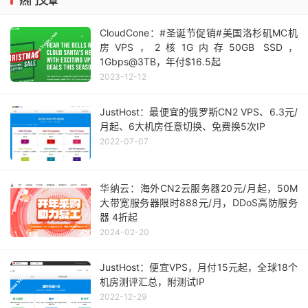
热门文章
CloudCone：#圣诞节促销#美国洛杉矶MC机
房VPS，2核1G内存50GB SSD，
1Gbps@3TB，年付$16.5起
2023-12-12
JustHost：最便宜的俄罗斯CN2 VPS、6.3元/
月起、6大机房任意切换、免费换5次IP
2022-07-07
华纳云：海外CN2云服务器20元/月起，50M
大带宽服务器限时888元/月，DDoS高防服务
器 4折起
2024-02-20
JustHost：便宜VPS，月付15元起，全球18个
机房测评汇总，附测试IP
2022-12-29