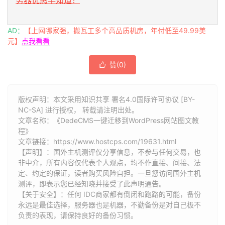
务器优惠早知道！
AD：
【上网哪家强，搬瓦工多个高品质机房，年付低至49.99美
元】
点我看看
赞(
0
)

版权声明：本文采用知识共享 署名4.0国际许可协议 [BY-
NC-SA] 进行授权， 转载请注明出处。
文章名称：《DedeCMS一键迁移到WordPress网站图文教
程》
文章链接：
https://www.hostcps.com/19631.html
【声明】：国外主机测评仅分享信息，不参与任何交易，也
非中介，所有内容仅代表个人观点，均不作直接、间接、法
定、约定的保证，读者购买风险自担。一旦您访问国外主机
测评，即表示您已经知晓并接受了此声明通告。
【关于安全】：任何 IDC商家都有倒闭和跑路的可能，备份
永远是最佳选择，服务器也是机器，不勤备份是对自己极不
负责的表现，请保持良好的备份习惯。