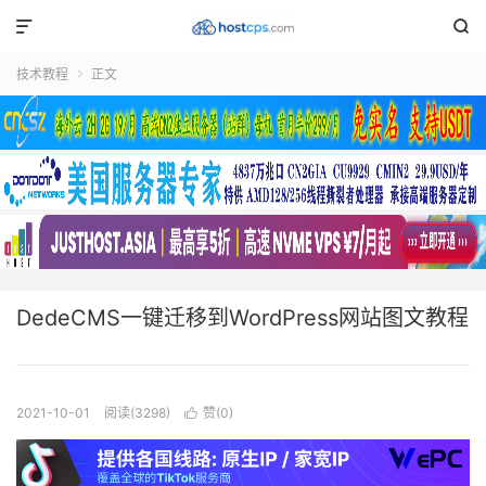


技术教程
正文

DedeCMS一键迁移到WordPress网站图文教程
2021-10-01
阅读(3298)
赞(
0
)
