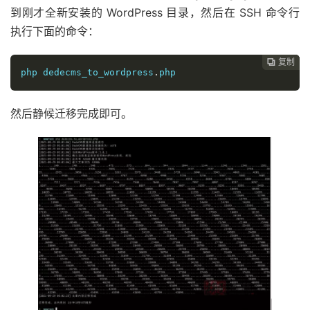
到刚才全新安装的 WordPress 目录，然后在 SSH 命令行
执行下面的命令：
复制
复制
复制



php dedecms_to_wordpress
.
php
然后静候迁移完成即可。