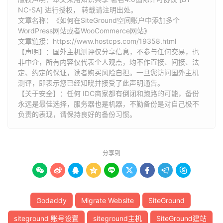
NC-SA] 进行授权， 转载请注明出处。
文章名称：《如何在SiteGround空间账户中添加多个
WordPress网站或者WooCommerce网站》
文章链接：
https://www.hostcps.com/19358.html
【声明】：国外主机测评仅分享信息，不参与任何交易，也
非中介，所有内容仅代表个人观点，均不作直接、间接、法
定、约定的保证，读者购买风险自担。一旦您访问国外主机
测评，即表示您已经知晓并接受了此声明通告。
【关于安全】：任何 IDC商家都有倒闭和跑路的可能，备份
永远是最佳选择，服务器也是机器，不勤备份是对自己极不
负责的表现，请保持良好的备份习惯。
分享到









Godaddy
Migrate Website
SiteGround
siteground 账号设置
siteground主机
SiteGround建站