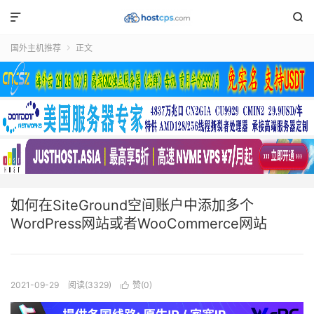


国外主机推荐
正文

如何在SiteGround空间账户中添加多个
WordPress网站或者WooCommerce网站
2021-09-29
阅读(3329)
赞(
0
)
