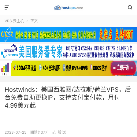


VPS·云主机
正文

Hostwinds：美国西雅图/达拉斯/荷兰VPS，后
台免费自助更换IP，支持支付宝付款，月付
4.99美元起
2023-07-25
阅读(1377)
赞(
0
)
