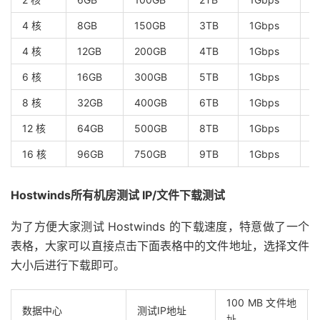
4 核
8GB
150GB
3TB
1Gbps
$
4 核
12GB
200GB
4TB
1Gbps
$
6 核
16GB
300GB
5TB
1Gbps
$
8 核
32GB
400GB
6TB
1Gbps
$
12 核
64GB
500GB
8TB
1Gbps
$
16 核
96GB
750GB
9TB
1Gbps
$
Hostwinds所有机房测试 IP/文件下载测试
为了方便大家测试 Hostwinds 的下载速度，特意做了一个
表格，大家可以直接点击下面表格中的文件地址，选择文件
大小后进行下载即可。
100 MB 文件地
数据中心
测试IP地址
址