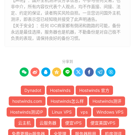
【声明】：国外主机测评仅分享信息，不参与任何交易，也
非中介，所有内容仅代表个人观点，均不作直接、间接、法
定、约定的保证，读者购买风险自担。一旦您访问国外主机
测评，即表示您已经知晓并接受了此声明通告。
【关于安全】：任何 IDC商家都有倒闭和跑路的可能，备份
永远是最佳选择，服务器也是机器，不勤备份是对自己极不
负责的表现，请保持良好的备份习惯。
分享到









Dynadot
Hostwinds
Hostwinds 官方
hostwinds.com
Hostwinds怎么样
Hostwinds测评
Hostwinds测试IP
Linux VPS
vps
Windows VPS
云主机
云服务器
便宜VPS
便宜美国VPS
免费更换ip服务器
全管理
服务器租用
机房测评