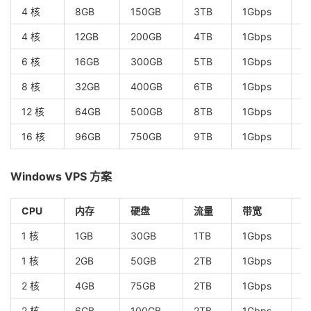
4 核
8GB
150GB
3TB
1Gbps
$
4 核
12GB
200GB
4TB
1Gbps
$
6 核
16GB
300GB
5TB
1Gbps
$
8 核
32GB
400GB
6TB
1Gbps
$
12 核
64GB
500GB
8TB
1Gbps
$
16 核
96GB
750GB
9TB
1Gbps
$
Windows VPS 方案
CPU
内存
硬盘
流量
带宽
1 核
1GB
30GB
1TB
1Gbps
$
1 核
2GB
50GB
2TB
1Gbps
$
2 核
4GB
75GB
2TB
1Gbps
$
2 核
6GB
100GB
2TB
1Gbps
$