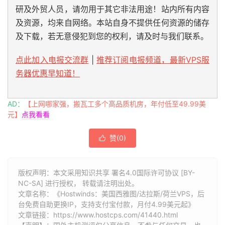
研及外贸人员，请勿用于其它非法用途！站内所有内容
及资源，均来自网络。本站自身不提供任何资源的储存
及下载，若无意侵犯到您的权利，请及时与我们联系。
点此加入电报交流群
|
推荐订阅电报频道，最新VPS服
务器优惠早知道！
AD：
【上网哪家强，搬瓦工多个高品质机房，年付低至49.99美
元】
点我看看
赞(
0
)

版权声明：本文采用知识共享 署名4.0国际许可协议 [BY-
NC-SA] 进行授权， 转载请注明出处。
文章名称：《Hostwinds：美国西雅图/达拉斯/荷兰VPS，后
台免费自助更换IP，支持支付宝付款，月付4.99美元起》
文章链接：
https://www.hostcps.com/41440.html