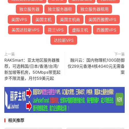
独立服务器
独立服务器租
独立服务器租用
美国VPS
美国主机
美国主机商
美国西雅图VPS
美国达拉斯VPS
荷兰VPS
虚拟主机
西雅图VPS
达拉斯VPS
上一篇
下一篇
RAKSmart：亚太地区服务器推
融兴云：国内物理机100G防御
荐，可选韩国/日本/香港/台湾/
仅299元香港4核4G40元无需备
新加坡等机房，50Mbps带宽起
案
步不限流量，月付59美元起
相关推荐