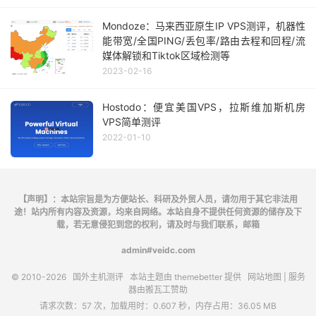
Mondoze：马来西亚原生IP VPS测评，机器性
能带宽/全国PING/丢包率/路由去程和回程/流
媒体解锁和Tiktok区域检测等
2023-02-16
Hostodo：便宜美国VPS，拉斯维加斯机房
VPS简单测评
2022-01-10
【声明】：本站宗旨是为方便站长、科研及外贸人员，请勿用于其它非法用
途！站内所有内容及资源，均来自网络。本站自身不提供任何资源的储存及下
载，若无意侵犯到您的权利，请及时与我们联系，邮箱
admin#veidc.com
© 2010-2026
国外主机测评
本站主题由
themebetter
提供
网站地图
| 服务
器由
搬瓦工
赞助
请求次数：57 次，加载用时：0.607 秒，内存占用：36.05 MB