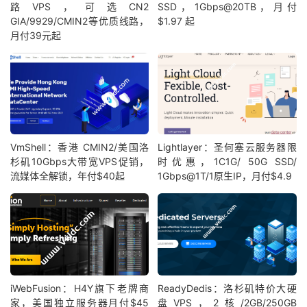
路VPS，可选CN2
SSD，1Gbps@20TB，月付
GIA/9929/CMIN2等优质线路，
$1.97 起
月付39元起
VmShell：香港 CMIN2/美国洛
Lightlayer：圣何塞云服务器限
杉矶10Gbps大带宽VPS促销，
时优惠，1C1G/ 50G SSD/
流媒体全解锁，年付$40起
1Gbps@1T/1原生IP，月付$4.9
iWebFusion：H4Y旗下老牌商
ReadyDedis：洛杉矶特价大硬
家，美国独立服务器月付$45
盘VPS，2核/2GB/250GB