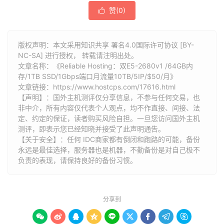
赞(
0
)

版权声明：本文采用知识共享 署名4.0国际许可协议 [BY-
NC-SA] 进行授权， 转载请注明出处。
文章名称：《Reliable Hosting：双E5-2680v1 /64GB内
存/1TB SSD/1Gbps端口月流量10TB/5IP/$50/月》
文章链接：
https://www.hostcps.com/17616.html
【声明】：国外主机测评仅分享信息，不参与任何交易，也
非中介，所有内容仅代表个人观点，均不作直接、间接、法
定、约定的保证，读者购买风险自担。一旦您访问国外主机
测评，即表示您已经知晓并接受了此声明通告。
【关于安全】：任何 IDC商家都有倒闭和跑路的可能，备份
永远是最佳选择，服务器也是机器，不勤备份是对自己极不
负责的表现，请保持良好的备份习惯。
分享到








