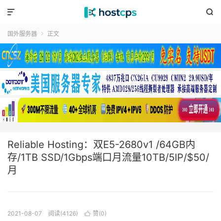


国外服务器
正文

Reliable Hosting：双E5-2680v1 /64GB内
存/1TB SSD/1Gbps端口月流量10TB/5IP/$50/
月
2021-08-07
阅读(4126)
赞(
0
)
