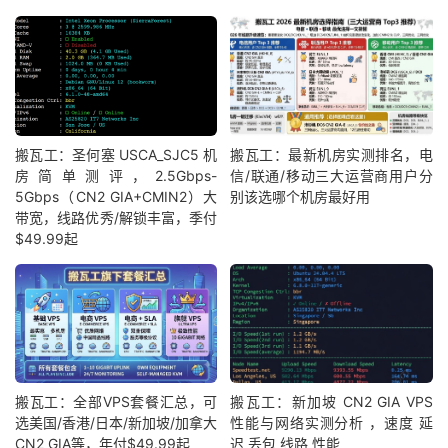
搬瓦工：圣何塞 USCA_SJC5 机
搬瓦工：最新机房实测排名，电
房简单测评，2.5Gbps-
信/联通/移动三大运营商用户分
5Gbps（CN2 GIA+CMIN2）大
别该选哪个机房最好用
带宽，线路优秀/解锁丰富，季付
$49.99起
搬瓦工：全部VPS套餐汇总，可
搬瓦工：新加坡 CN2 GIA VPS
选美国/香港/日本/新加坡/加拿大
性能与网络实测分析 ，速度 延
CN2 GIA等，年付$49.99起
迟 丢包 线路 性能