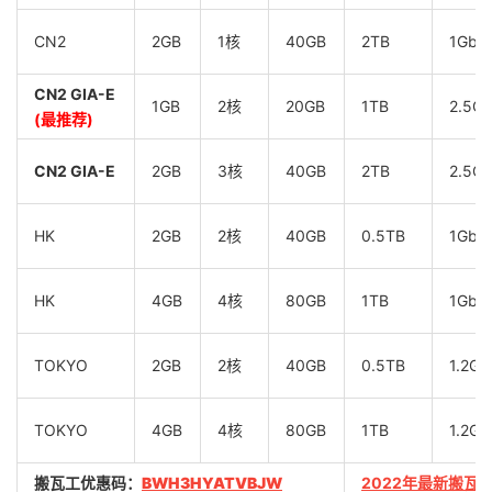
CN2
2GB
1核
40GB
2TB
1Gbp
CN2 GIA-E
1GB
2核
20GB
1TB
2.5G
(最推荐)
CN2 GIA-E
2GB
3核
40GB
2TB
2.5G
HK
2GB
2核
40GB
0.5TB
1Gbp
HK
4GB
4核
80GB
1TB
1Gbp
TOKYO
2GB
2核
40GB
0.5TB
1.2Gb
TOKYO
4GB
4核
80GB
1TB
1.2Gb
搬瓦工优惠码：
BWH3HYATVBJW
2022年最新搬瓦