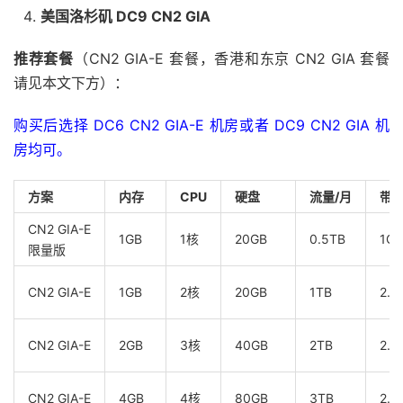
美国洛杉矶 DC9 CN2 GIA
推荐套餐
（CN2 GIA-E 套餐，香港和东京 CN2 GIA 套餐
请见本文下方）：
购买后选择 DC6 CN2 GIA-E 机房或者 DC9 CN2 GIA 机
房均可。
方案
内存
CPU
硬盘
流量/月
带
CN2 GIA-E
1GB
1核
20GB
0.5TB
1Gb
限量版
CN2 GIA-E
1GB
2核
20GB
1TB
2.5
CN2 GIA-E
2GB
3核
40GB
2TB
2.5
CN2 GIA-E
4GB
4核
80GB
3TB
2.5