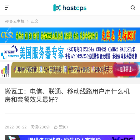


VPS·云主机
正文

搬瓦工：电信、联通、移动线路用户用什么机
房和套餐效果最好？
2022-06-22
阅读(2369)
赞(
0
)
