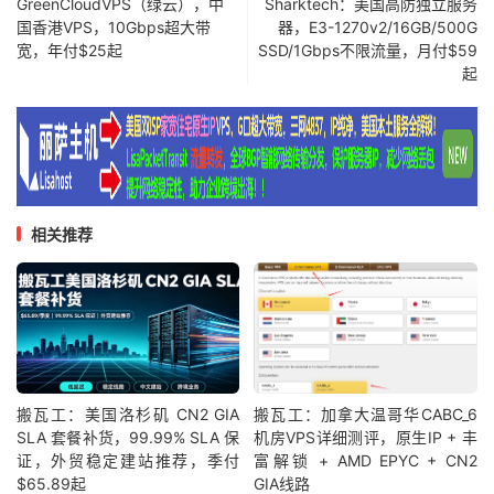
GreenCloudVPS（绿云），中
Sharktech：美国高防独立服务
国香港VPS，10Gbps超大带
器，E3-1270v2/16GB/500G
宽，年付$25起
SSD/1Gbps不限流量，月付$59
起
相关推荐
搬瓦工：美国洛杉矶 CN2 GIA
搬瓦工：加拿大温哥华CABC_6
SLA 套餐补货，99.99% SLA 保
机房VPS详细测评，原生IP + 丰
证，外贸稳定建站推荐，季付
富解锁 + AMD EPYC + CN2
$65.89起
GIA线路