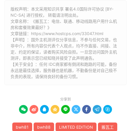
版权声明：本文采用知识共享 署名4.0国际许可协议 [BY-
NC-SA] 进行授权， 转载请注明出处。
文章名称：《搬瓦工：电信、联通、移动线路用户用什么机
房和套餐效果最好？》
文章链接：
https://www.hostcps.com/33047.html
【声明】：国外主机测评仅分享信息，不参与任何交易，也
非中介，所有内容仅代表个人观点，均不作直接、间接、法
定、约定的保证，读者购买风险自担。一旦您访问国外主机
测评，即表示您已经知晓并接受了此声明通告。
【关于安全】：任何 IDC商家都有倒闭和跑路的可能，备份
永远是最佳选择，服务器也是机器，不勤备份是对自己极不
负责的表现，请保持良好的备份习惯。
分享到









bwh81
bwh88
LIMITED EDITION
搬瓦工