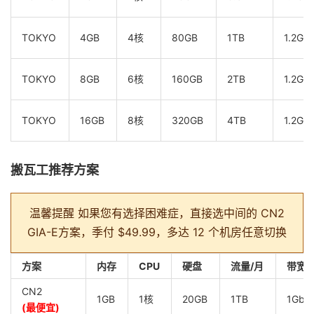
TOKYO
4GB
4核
80GB
1TB
1.2Gb
TOKYO
8GB
6核
160GB
2TB
1.2Gb
TOKYO
16GB
8核
320GB
4TB
1.2Gb
搬瓦工推荐方案
温馨提醒
如果您有选择困难症，直接选中间的 CN2
GIA-E方案，季付 $49.99，多达 12 个机房任意切换
方案
内存
CPU
硬盘
流量/月
带宽
CN2
1GB
1核
20GB
1TB
1Gbp
(最便宜)