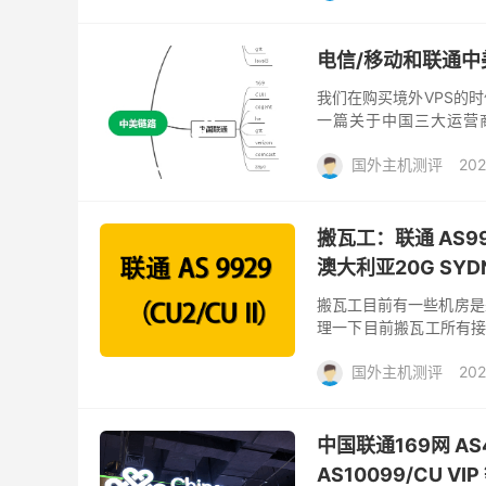
电信/移动和联通中
我们在购买境外VPS的时
一篇关于中国三大运营商
AS9929/联通国际 CU Pre
国外主机测评
202
搬瓦工：联通 AS99
澳大利亚20G SYD
搬瓦工目前有一些机房是采用
理一下目前搬瓦工所有接入
荷兰阿姆斯特丹 EUNL_9
国外主机测评
202
中国联通169网 AS4
AS10099/CU 