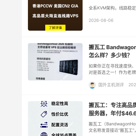
全系KVM架构，线路稳定
2026-08-06
搬瓦工 Bandwag
怎么样？多少钱？
如果你正在寻找速度快、稳定
对是首选之一！作为老牌
国内用户建站、出海、科学
国外主机测评
202
搬瓦工：专注高品质线
服务器，年付$46.
搬瓦工（Bandwagon
文名称发音接近“搬瓦工