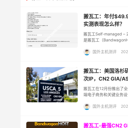
搬瓦工：年付$49
实测表现怎么样？
搬瓦工Self-managed
是搬瓦工（Bandwago
宜，...
国外主机测评
202
搬瓦工：美国洛杉矶 
次IP，CN2 GIA/
搬瓦工在12月份推出了全
端电子商务和关键业务设
点满满！ 核心优势 SLA 保
国外主机测评
202
搬瓦工-最强CN2 