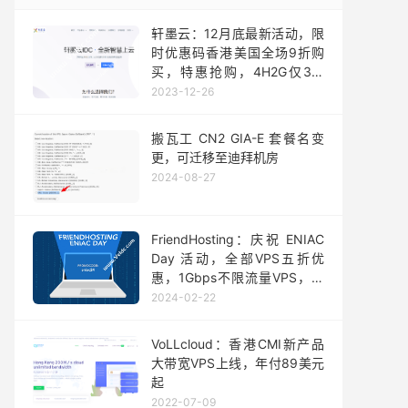
轩墨云：12月底最新活动，限
时优惠码香港美国全场9折购
买，特惠抢购，4H2G仅36/
月、 4H8G仅58/月，联系客
2023-12-26
服Q：2229203730购2H2G年
费260/年和更高配置（限量）
搬瓦工 CN2 GIA-E 套餐名变
更，可迁移至迪拜机房
2024-08-27
FriendHosting：庆祝 ENIAC
Day 活动，全部VPS五折优
惠，1Gbps不限流量VPS，月
付1.49欧起
2024-02-22
VoLLcloud：香港CMI新产品
大带宽VPS上线，年付89美元
起
2022-07-09