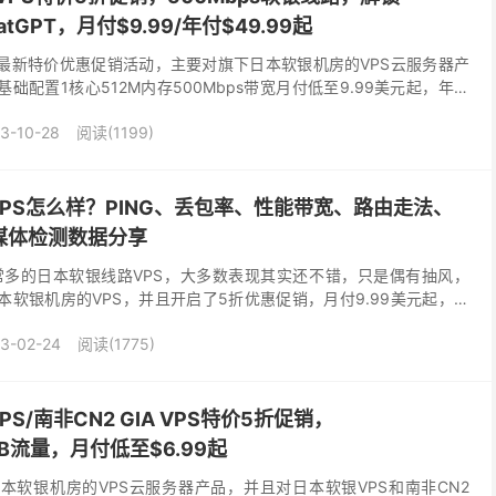
/ChatGPT，月付$9.99/年付$49.99起
23年最新特价优惠促销活动，主要对旗下日本软银机房的VPS云服务器产
础配置1核心512M内存500Mbps带宽月付低至9.99美元起，年付
付款。有需要特价国外VPS云...
3-10-28
阅读(1199)
银VPS怎么样？PING、丢包率、性能带宽、路由走法、
流媒体检测数据分享
多的日本软银线路VPS，大多数表现其实还不错，只是偶有抽风，
日本软银机房的VPS，并且开启了5折优惠促销，月付9.99美元起，但
挺一般，也不支持Tiktok。本次国外主...
3-02-24
阅读(1775)
PS/南非CN2 GIA VPS特价5折促销，
GB流量，月付低至$6.99起
日本软银机房的VPS云服务器产品，并且对日本软银VPS和南非CN2