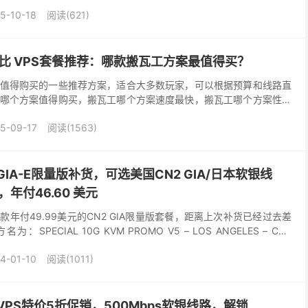
合对国内访问速度有较高要求的用...
5-10-18
阅读(621)
价比 VPS套餐推荐：哪款搬瓦工方案最值得买？
值得购买的一些推荐方案，适合大多数玩家，可以根据预算和线路直
哪个方案值得购买，搬瓦工哪个方案速度最快，搬瓦工哪个方案性价
朋友纠结的问题。目前搬瓦工的最便宜的几个方案基本都下架...
5-09-17
阅读(1563)
GIA-E限量版补货，可选美国CN2 GIA/日本软银线
，年付46.60 美元
年付49.99美元的CN2 GIA限量版套餐，距离上次补货已经过去差
PECIAL 10G KVM PROMO V5 – LOS ANGELES – CN2
4-01-10
阅读(1011)
VPS特价5折促销，500Mbps软银线路，解锁