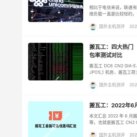
相比于电信来说，联通有
络负载一直是比较轻的，
线路包括中国联通的 169 网
国外主机测评
202
搬瓦工：四大热门（
包率测试对比
搬瓦工 DC6 CN2 G
JPOS_1 机房、搬瓦
房。重要的是这四大机房只需
国外主机测评
202
搬瓦工：2022年
本文汇总 2022 年 
等，也就是搬瓦工 CN2 G
有日本软银套餐目前也很快
国外主机测评
202