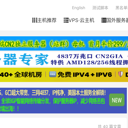
English
测试脚本
黑名单
主机推荐
VPS·云主机
国外服务



共 40 篇文章