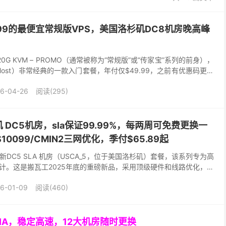
.99的最便宜常规版VPS，美国洛杉矶DC8机房晚高峰
 – 20G KVM – PROMO（通常被称为“常规版”或“传家宝”系列的前身），
nHost）非常经典的一款入门套餐，年付仅$49.99，之前有优惠码更便
6-04-26
阅读(295)
DC5机房，sla保证99.99%，每两周可免费更换一
AS10099/CMIN2三网优化，季付$65.89起
新DC5 SLA 机房（USCA_5，位于美国洛杉矶）套餐，该系列专为高
计。这是搬瓦工2025年底的重磅新品，采用顶级硬件和线路优化，亮
证 99.99% 在线率：官...
6-01-09
阅读(460)
GIA，稳定高速，12大机房随时更换