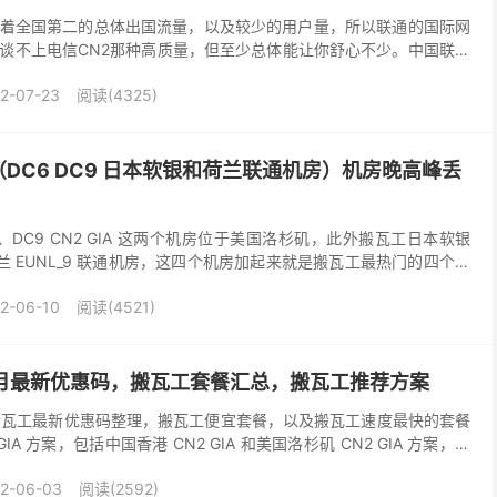
着全国第二的总体出国流量，以及较少的用户量，所以联通的国际网
谈不上电信CN2那种高质量，但至少总体能让你舒心不少。中国联通
络普通线路 AS4837，联通 A 网 AS...
2-07-23
阅读(4325)
DC6 DC9 日本软银和荷兰联通机房）机房晚高峰丢
IA-E、DC9 CN2 GIA 这两个机房位于美国洛杉矶，此外搬瓦工日本软银
工荷兰 EUNL_9 联通机房，这四个机房加起来就是搬瓦工最热门的四个机
要购买$49...
2-06-10
阅读(4521)
6月最新优惠码，搬瓦工套餐汇总，搬瓦工推荐方案
6 月搬瓦工最新优惠码整理，搬瓦工便宜套餐，以及搬瓦工速度最快的套餐
IA 方案，包括中国香港 CN2 GIA 和美国洛杉矶 CN2 GIA 方案，还
。本文将为大家整...
2-06-03
阅读(2592)