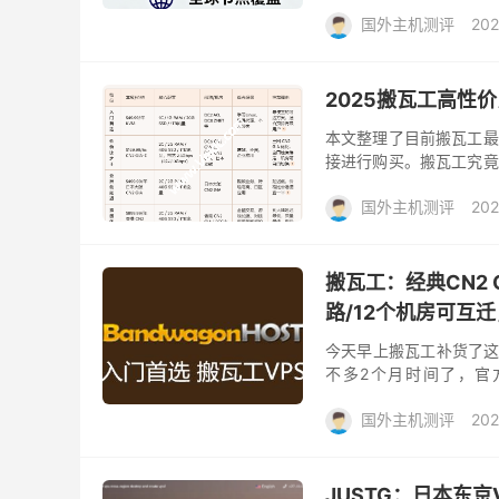
选择受到用户青睐，尤其适
国外主机测评
202
2025搬瓦工高性
本文整理了目前搬瓦工最
接进行购买。搬瓦工究竟
比最高，相信这是大多数
国外主机测评
202
搬瓦工：经典CN2 
路/12个机房可互迁
今天早上搬瓦工补货了这款
不多2个月时间了，官方名为：S
GIA...
国外主机测评
202
JUSTG：日本东京