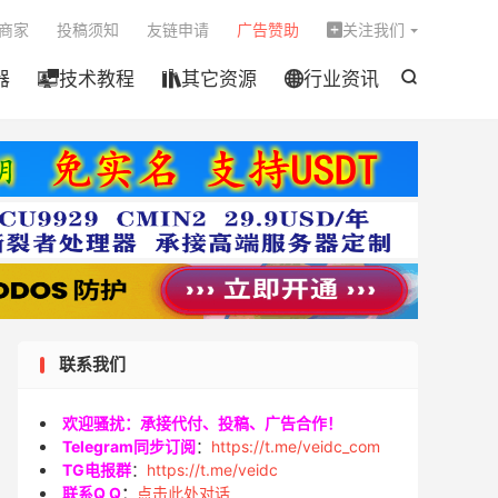

商家
投稿须知
友链申请
广告赞助
关注我们

器
技术教程
其它资源
行业资讯




联系我们
欢迎骚扰：承接代付、投稿、广告合作！
Telegram同步订阅
：
https://t.me/veidc_com
TG电报群
：
https://t.me/veidc
联系Q Q
：
点击此处对话