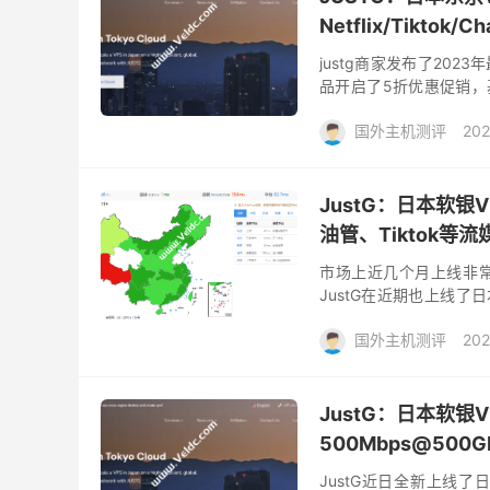
Netflix/Tiktok
justg商家发布了20
品开启了5折优惠促销，基
49.99美元，支持支付宝
国外主机测评
202
JustG：日本软
油管、Tiktok等
市场上近几个月上线非常
JustG在近期也上线了
是估计商家限制比较多，表现
国外主机测评
202
JustG：日本软银V
500Mbps@500
JustG近日全新上线了