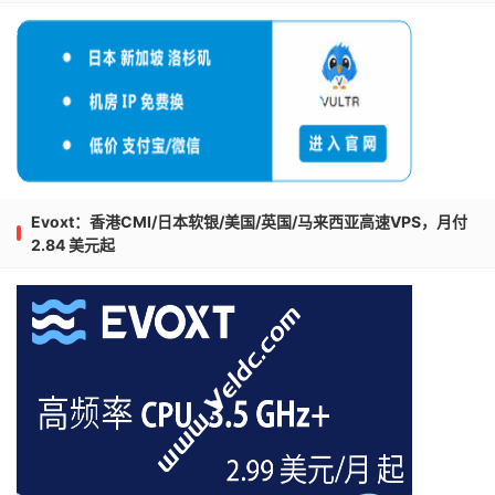
12.
|--
59.43
.
130.161
0.0
%
10
189.0
13.
|--
59.43
.
19.198
0.0
%
10
199.1
14.
|--
27.159
.
81.246
0.0
%
10
167.8
15.
|--
27.159
.
81.218
0.0
%
10
205.7
16.
|--
117.25
.
141.110
0.0
%
10
184.1
17.
|--
???
100.0
10
0.0
18.
|--
???
100.0
10
0.0
19.
|--
117.28
.
254.129
20.0
%
10
209.3
Evoxt：香港CMI/日本软银/美国/英国/马来西亚高速VPS，月付
===测试
[重庆联通]
的回程路由===
2.84 美元起
Start
:
Thu
Oct
10
00
:
40
:
06
2019
HOST
:
 vps
.
server
.
com              
Loss
%
Snt
Last
1.
|--
5.104
.
79.65
0.0
%
10
18.8
2.
|--
23.147
.
224.12
0.0
%
10
0.6
3.
|--
23.147
.
224.0
0.0
%
10
4.6
4.
|--
 edge1
.
ae2
.
0.dedipath
-
8.la
0.0
%
10
1.1
5.
|--
 border10
.
ae3
-
edgenet
.
lax0  
0.0
%
10
0.5
6.
|--
 core2
.
po2
-
20g
-
bbnet2
.
lax0  
0.0
%
10
1.2
7.
|--
 xe
-
2
-
2
-
0.er4.lax112.us
.
ab  
0.0
%
10
0.7
8.
|--
 ae14
.
cr2
.
lax112
.
us
.
zip
.
za  
0.0
%
10
0.8