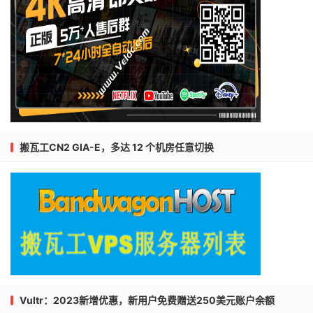
8.
|--
202.97
.
90.133
0.0
%
10
11.4
9.
|--
202.97
.
49.141
0.0
%
10
146.3
10.
|--
202.97
.
33.133
0.0
%
10
151.1
11.
|--
202.97
.
57.26
10.0
%
10
169.9
12.
|--
101.95
.
120.165
10.0
%
10
194.3
13.
|--
???
100.0
10
0.0
===测试
[厦门电信
CN2
]
的回程路由===
Start
:
Thu
Oct
10
00
:
39
:
47
2019
HOST
:
 vps
.
server
.
com              
Loss
%
Snt
Last
搬瓦工CN2 GIA-E，多达 12 个机房任意切换
1.
|--
5.104
.
79.65
0.0
%
10
26.7
2.
|--
23.147
.
224.12
0.0
%
10
0.6
3.
|--
23.147
.
224.0
0.0
%
10
0.7
4.
|--
38.32
.
70.73
0.0
%
10
0.8
5.
|--
 be2880
.
ccr41
.
lax01
.
atlas
.
0.0
%
10
1.0
6.
|--
 be3243
.
ccr41
.
lax05
.
atlas
.
0.0
%
10
1.0
7.
|--
 telia
.
lax05
.
atlas
.
cogentc  
0.0
%
10
1.4
8.
|--
 las
-
b24
-
link
.
telia
.
net     
0.0
%
10
2.4
9.
|--
 chinatelecom
-
ic
-
320371
-
la  
0.0
%
10
1.1
10.
|--
59.43
.
246.233
0.0
%
10
186.9
Vultr：2023新增优惠，新用户免费赠送250美元账户余额
11.
|--
59.43
.
187.125
90.0
%
10
188.6