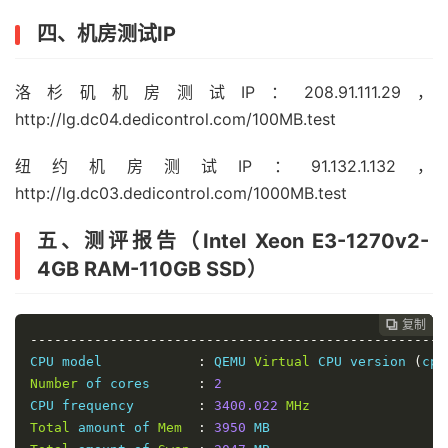
四、机房测试IP
洛杉矶机房测试IP：208.91.111.29，
http://lg.dc04.dedicontrol.com/100MB.test
纽约机房测试IP：91.132.1.132，
http://lg.dc03.dedicontrol.com/1000MB.test
五、测评报告（Intel Xeon E3-1270v2-
4GB RAM-110GB SSD）
复制
复制
复制



----------------------------------------------------
CPU model            
:
 QEMU 
Virtual
 CPU version 
(
cpu
Number
 of cores      
:
2
CPU frequency        
:
3400.022
MHz
Total
 amount of 
Mem
:
3950