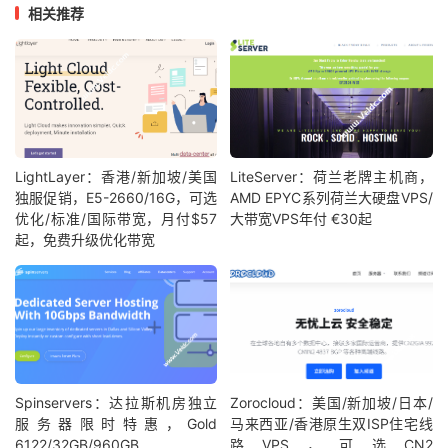
相关推荐
9
219.158
.
116.238
美国加利福尼亚州圣何塞
联通
10
173.205
.
56.173
美国华盛顿
  gtt
.
net          
11
89.149
.
182.194
美国加利福尼亚州洛杉矶
  gtt
.
net
12
   ip4
.
gtt
.
net         
美国加利福尼亚州洛杉矶
  globalc
LightLayer：香港/新加坡/美国
LiteServer：荷兰老牌主机商，
独服促销，E5-2660/16G，可选
AMD EPYC系列荷兰大硬盘VPS/
13
23.147
.
224.1
美国加利福尼亚州洛杉矶
  dedipat
优化/标准/国际带宽，月付$57
大带宽VPS年付 €30起
起，免费升级优化带宽
14
23.147
.
224.13
美国加利福尼亚州洛杉矶
  dedipat
15
38.131
.
98.118
美国加利福尼亚州洛杉矶
  cogentc
===测试
[四川德阳移动]
到这台服务器的路由===
1
117.174
.
59.1
四川德阳
移动
Spinservers：达拉斯机房独立
Zorocloud：美国/新加坡/日本/
2
112.18
.
212.2
四川德阳
移动
服务器限时特惠，Gold
马来西亚/香港原生双ISP住宅线
6122/32GB/960GB
路VPS，可选CN2