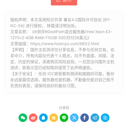
5
101.95
.
206.9
上海
电信
版权声明：本文采用知识共享 署名4.0国际许可协议 [BY-
6
101.95
.
88.10
上海
电信
NC-SA] 进行授权， 转载请注明出处。
文章名称：《#测评#DediPath混合服务器/Intel Xeon E3-
7
*
                   N
/
A                        
1270v2-4GB RAM-110GB SSD月付28美元》
文章链接：
https://www.hostcps.com/9652.html
8
202.97
.
63.153
上海
电信
【声明】：国外主机测评仅分享信息，不参与任何交易，也
非中介，所有内容仅代表个人观点，均不作直接、间接、法
9
202.97
.
27.214
美国加利福尼亚州圣何塞
电信
定、约定的保证，读者购买风险自担。一旦您访问国外主机
测评，即表示您已经知晓并接受了此声明通告。
10
*
                   N
/
A                        
【关于安全】：任何 IDC商家都有倒闭和跑路的可能，备份
永远是最佳选择，服务器也是机器，不勤备份是对自己极不
11
*
                   N
/
A                        
负责的表现，请保持良好的备份习惯。
12
*
                   N
/
A                        
分享到
13
   ip4
.
gtt
.
net         
美国加利福尼亚州洛杉矶
  globalc









14
23.147
.
224.1
美国加利福尼亚州洛杉矶
  dedipat