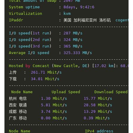
Total
 amount of 
Swap
:
2047
System
 uptime        
:
8days
,
9
:
42
:
6
Virtualization
:
IPaddr
:
美国
加利福尼亚州
洛杉矶
  cogentc
----------------------------------------------------
I
/
O speed
(
1st
 run
)
:
287
 MB
/
s

I
/
O speed
(
2nd
 run
)
:
324
 MB
/
s

I
/
O speed
(
3rd
 run
)
:
365
 MB
/
Average
 I
/
O speed    
:
325.333
 MB
/
----------------------------------------------------
Hosted
by
Comcast
(
New
Castle
,
 DE
)
[
17.02
 km
]:
68.05
上传
:
261.71
Mbit
/
下载
:
34.01
Mbit
/
----------------------------------------------------
Node
Name
Upload
Speed
Download
Speed
杭州
电信
1.30
Mbit
/
s       
15.77
Mbit
/
s        
西安
联通
5.81
Mbit
/
s       
28.58
Mbit
/
s        
成都
移动
3.74
Mbit
/
s       
13.29
Mbit
/
s        
广东
移动
0.00
Mbit
/
s       
0.39
Mbit
/
s         
----------------------------------------------------
Node
Name
IPv4
 address        