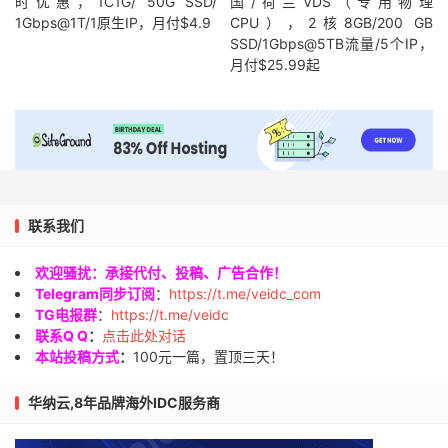
时优惠，1C1G/ 50G SSD/
国/荷兰VDS（专用物理
1Gbps@1T/1原生IP，月付$4.9
CPU），2核8GB/200 GB
14
*
                   N
/
A                        
SSD/1Gbps@5TB流量/5个IP，
月付$25.99起
15
*
                   N
/
A                        
16
*
                   N
/
A                        
17
23.147
.
224.1
美国加利福尼亚州洛杉矶
  dedipat
18
*
                   N
/
A                        
联系我们
19
38.131
.
98.118
美国加利福尼亚州洛杉矶
  cogentc
欢迎骚扰：承接代付、投稿、广告合作！
Telegram同步订阅
：
https://t.me/veidc_com
----------------------------------------------------
TG电报群
：
https://t.me/veidc
===测试
[广州电信（天翼云）]
的回程路由===
联系Q Q
：
点击此处对话
Start
:
Thu
Oct
10
00
:
39
:
11
2019
本站投稿方式
：
100元一篇，置顶三天！
HOST
:
 vps
.
server
.
com              
Loss
%
Snt
Last
1.
|--
5.104
.
79.65
0.0
%
10
28.1
华纳云,8年品牌海外IDC服务商
2.
|--
23.147
.
224.12
0.0
%
10
0.7
3.
|--
23.147
.
224.0
0.0
%
10
0.4