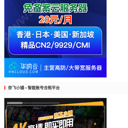
4.
|--
 unassigned
.
psychz
.
net      
0.0
%
10
0.6
5.
|--
218.30
.
53.113
0.0
%
10
12.4
6.
|--
202.97
.
92.166
0.0
%
10
8.9
7.
|--
202.97
.
51.145
0.0
%
10
160.5
8.
|--
202.97
.
94.89
0.0
%
10
161.6
9.
|--
202.97
.
94.129
50.0
%
10
171.6
10.
|--
183.59
.
12.205
0.0
%
10
166.2
11.
|--
183.56
.
129.2
0.0
%
10
166.5
12.
|--
14.215
.
116.1
30.0
%
10
185.4
===测试
[上海电信（天翼云）]
的回程路由===
Start
:
Thu
Oct
10
00
:
39
:
31
2019
HOST
:
 vps
.
server
.
com              
Loss
%
Snt
Last
1.
|--
5.104
.
79.65
0.0
%
10
10.0
奈飞小铺 – 智能账号合租平台
2.
|--
23.147
.
224.12
0.0
%
10
0.8
3.
|--
23.147
.
224.0
0.0
%
10
0.3
4.
|--
 unassigned
.
psychz
.
net      
0.0
%
10
0.5
5.
|--
10.40
.
0.2
0.0
%
10
0.5
6.
|--
 racc
.
paloalto2
.
pao
.
seabon  
0.0
%
10
1.5
7.
|--
218.30
.
54.176
0.0
%
10
9.3