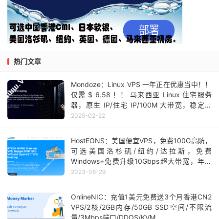
9.
|--
 ae13
.
mpr1
.
lax12
.
us
.
zip
.
za  
0.0
%
10
13.4
10.
|--
 zayo
-
chinaunicom
.
mpr1
.
lax  
0.0
%
10
1.0
11.
|--
219.158
.
98.149
0.0
%
10
191.1
12.
|--
219.158
.
98.93
0.0
%
10
186.2
13.
|--
219.158
.
8.113
0.0
%
10
203.0
14.
|--
219.158
.
22.74
0.0
%
10
223.9
热门文章
15.
|--
113.207
.
25.122
0.0
%
10
219.6
16.
|--
???
100.0
10
0.0
Mondoze：Linux VPS 一年正在优惠当中！！
仅需 $ 6.58 ！！ 马来西亚 Linux 住宅服务
===测试
[上海移动]
的回程路由===
器，原生 IP/住宅 IP/100M 大带宽，稳定高
Start
:
Thu
Oct
10
00
:
40
:
22
2019
速，速抢！
2025-02-22
HOST
:
 vps
.
server
.
com              
Loss
%
Snt
Last
1.
|--
5.104
.
79.65
0.0
%
10
15.8
HostEONS：美国便宜VPS，免费100G高防，
2.
|--
23.147
.
224.12
0.0
%
10
0.8
可选美国洛杉矶/纽约/达拉斯，免费
3.
|--
23.147
.
224.0
0.0
%
10
0.4
Windows+免费升级10Gbps超大带宽，年付
4.
|--
 ae3
-
1111.cr5
-
lax2
.
ip4
.
gtt  
0.0
%
10
3.2
$11起
2023-08-29
5.
|--
 et
-
3
-
1
-
5.cr1
-
fra6
.
ip4
.
gtt  
0.0
%
10
144.8
6.
|--
 ip4
.
gtt
.
net                
0.0
%
10
148.1
OnlineNIC：充值1美元免费送3个月香港CN2
7.
|--
221.183
.
30.213
0.0
%
10
245.0
VPS/2核/2GB内存/50GB SSD空间/不限流
8.
|--
221.183
.
46.254
0.0
%
10
245.3
量/3Mbps端口/DDOS/KVM