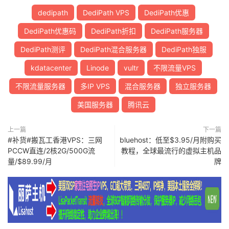
15
23.147
.
224.13
美国加利福尼亚州洛杉矶
  dedipat
dedipath
DediPath VPS
DediPath优惠
DediPath优惠码
DediPath折扣
DediPath服务器
16
38.131
.
98.118
美国加利福尼亚州洛杉矶
  cogentc
DediPath测评
DediPath混合服务器
DediPath独服
===测试
[杭州联通]
到这台服务器的路由===
1
kdatacenter
*
                   N
Linode
/
vultr
A                        
不限流量VPS
不限流量服务器
多IP VPS
混合服务器
独立服务器
2
172.31
.
9.29
局域网
美国服务器
腾讯云
3
172.31
.
111.229
局域网
上一篇
下一篇
4
124.160
.
81.101
浙江杭州
联通
#补货#搬瓦工香港VPS：三网
bluehost：低至$3.95/月附购买
PCCW直连/2核2G/500G流
教程，全球最流行的虚拟主机品
5
124.160
.
83.101
浙江杭州
联通
量/$89.99/月
牌
6
219.158
.
15.205
上海
联通
7
219.158
.
113.102
上海
联通
8
219.158
.
113.141
上海
联通