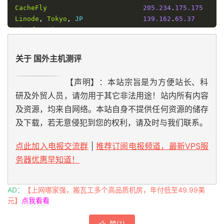
CacheFly
205.234
.
175.175
Linode
,
Tokyo
,
 JP               
139.162
.
65.37
Linode
,
Singapore
,
 SG           
139.162
.
23.4
Linode
,
London
,
 UK              
176.58
.
107.39
Linode
,
Frankfurt
,
 DE           
139.162
.
130.8
关于 国外主机测评
Linode
,
Fremont
,
 CA             
50.116
.
14.9
Softlayer
,
Dallas
,
 TX           
173.192
.
68.18
【声明】：本站宗旨是为方便站长、科
Softlayer
,
Seattle
,
 WA          
67.228
.
112.250
研及外贸人员，请勿用于其它非法用途！站内所有内容
Softlayer
,
Frankfurt
,
 DE        
159.122
.
69.4
Softlayer
,
Singapore
,
 SG        
119.81
.
28.170
及资源，均来自网络。本站自身不提供任何资源的储存
Softlayer
,
HongKong
,
 CN         
119.81
.
130.170
及下载，若无意侵犯到您的权利，请及时与我们联系。
----------------------------------------------------
===测试
[上海电信（天翼云）]
到这台服务器的路由===
点此加入电报交流群
|
推荐订阅电报频道，最新VPS服
1
*
                   N
/
A                        
务器优惠早知道！
2
10.100
.
111.254
局域网
AD：
【上网哪家强，搬瓦工多个高品质机房，年付低至49.99美
3
101.227
.
255.33
上海
电信
元】
点我看看
4
101.95
.
225.157
上海
电信
赞(
1
)
