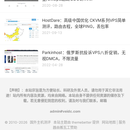
9.
|--
221.176
.
21.185
10.0
%
10
305.4
2020-08-28
10.
|--
221.176
.
21.178
10.0
%
10
257.0
11.
|--
???
100.0
10
0.0
12.
|--
.
0.0
%
10
257.0
HostDare：高级中国优化 CKVM系列VPS简单
13.
|--
.
0.0
%
10
257.6
测评，路由去程，全球PING，丢包率
14.
|--
.
0.0
%
10
258.2
2021-09-13
15.
|--
.
0.0
%
10
258.5
----------------------------------------------------
Parkinhost：俄罗斯抗投诉VPS八折促销，无
线路
最快节点
延迟
最慢节点
视DMCA，不限流量
2022-04-28
华南地区广东深圳(天翼云)
163.2
广东广州(移动)
电信线路江苏镇江(电信)
151.4
新疆乌鲁木齐(天翼
【声明】：本站宗旨是为方便站长、科研及外贸人员，请勿用于其它非法用
途！站内所有内容及资源，均来自网络。本站自身不提供任何资源的储存及下
华东地区上海(腾讯云)
143.8
福建泉州(移动)
载，若无意侵犯到您的权利，请及时与我们联系，邮箱
华北地区天津(天翼云)
153.9
北京(
bgp
)
admin#veidc.com
联通线路广西南宁(联通)
170.4
江苏徐州(联通)
© 2010-2026
国外主机测评
本站主题由
themebetter
提供
网站地图
| 服务
器由
搬瓦工
赞助