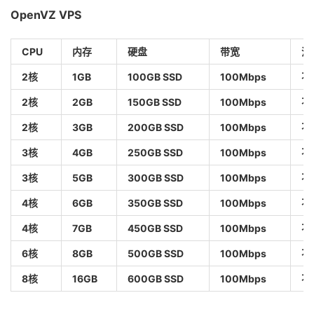
OpenVZ VPS
CPU
内存
硬盘
带宽
流
2核
1GB
100GB SSD
100Mbps
不
2核
2GB
150GB SSD
100Mbps
不
2核
3GB
200GB SSD
100Mbps
不
3核
4GB
250GB SSD
100Mbps
不
3核
5GB
300GB SSD
100Mbps
不
4核
6GB
350GB SSD
100Mbps
不
4核
7GB
450GB SSD
100Mbps
不
6核
8GB
500GB SSD
100Mbps
不
8核
16GB
600GB SSD
100Mbps
不