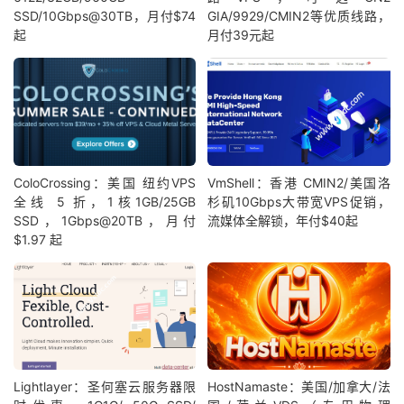
3
112.18
.
212.1
四川德阳
移动
SSD/10Gbps@30TB，月付$74
GIA/9929/CMIN2等优质线路，
起
月付39元起
4
223.87
.
25.13
四川成都
移动
5
*
                   N
/
A                        
6
221.183
.
19.41
四川成都
移动
7
221.176
.
20.117
北京
移动
ColoCrossing：美国 纽约VPS
VmShell：香港 CMIN2/美国洛
全线 5 折，1核1GB/25GB
杉矶10Gbps大带宽VPS促销，
8
221.176
.
21.146
北京
移动
SSD，1Gbps@20TB，月付
流媒体全解锁，年付$40起
$1.97 起
9
221.183
.
46.249
北京
移动
10
221.183
.
30.234
美国加利福尼亚州洛杉矶
移动
11
223.118
.
10.194
美国加利福尼亚州洛杉矶
移动
12
223.118
.
10.154
美国加利福尼亚州洛杉矶
移动
Lightlayer：圣何塞云服务器限
HostNamaste：美国/加拿大/法
13
38.19
.
140.57
美国加利福尼亚州洛杉矶
  cogentc