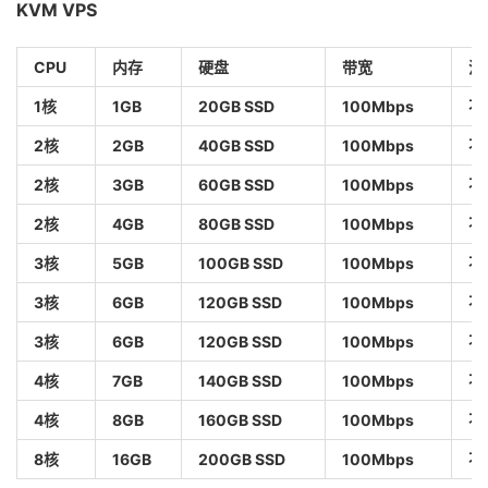
KVM VPS
CPU
内存
硬盘
带宽
流
1核
1GB
20GB SSD
100Mbps
不
2核
2GB
40GB SSD
100Mbps
不
2核
3GB
60GB SSD
100Mbps
不
2核
4GB
80GB SSD
100Mbps
不
3核
5GB
100GB SSD
100Mbps
不
3核
6GB
120GB SSD
100Mbps
不
3核
6GB
120GB SSD
100Mbps
不
4核
7GB
140GB SSD
100Mbps
不
4核
8GB
160GB SSD
100Mbps
不
8核
16GB
200GB SSD
100Mbps
不