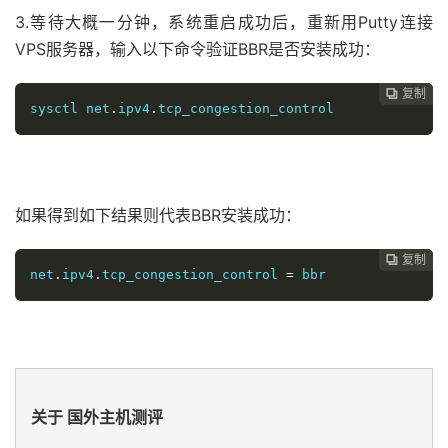
3.等待大概一分钟，系统重启成功后，重新用Putty连接
VPS服务器，输入以下命令验证BBR是否安装成功：
复制
复制
复制
复制




sysctl net
.
ipv4
.
tcp_congestion_control
如果得到如下结果则代表BBR安装成功：
复制
复制
复制



net
.
ipv4
.
tcp_congestion_control 
=
 bbr
关于 国外主机测评