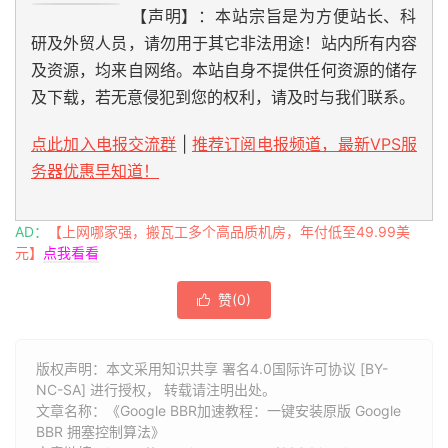
【声明】：本站宗旨是为方便站长、科
研及外贸人员，请勿用于其它非法用途！站内所有内容
及资源，均来自网络。本站自身不提供任何资源的储存
及下载，若无意侵犯到您的权利，请及时与我们联系。
点此加入电报交流群
|
推荐订阅电报频道，最新VPS服
务器优惠早知道！
AD：
【上网哪家强，搬瓦工多个高品质机房，年付低至49.99美
元】
点我看看
赞(
0
)

版权声明：本文采用知识共享 署名4.0国际许可协议 [BY-
NC-SA] 进行授权， 转载请注明出处。
文章名称：《Google BBR加速教程：一键安装原版 Google
BBR 拥塞控制算法》