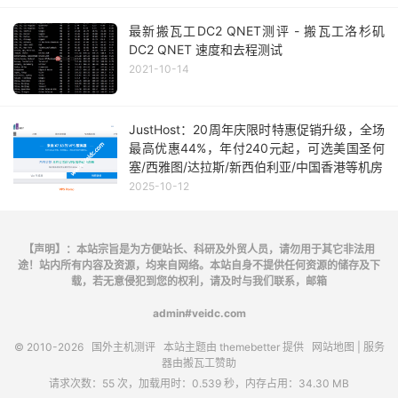
最新搬瓦工DC2 QNET测评 - 搬瓦工洛杉矶
DC2 QNET 速度和去程测试
2021-10-14
JustHost：20周年庆限时特惠促销升级，全场
最高优惠44%，年付240元起，可选美国圣何
塞/西雅图/达拉斯/新西伯利亚/中国香港等机房
2025-10-12
【声明】：本站宗旨是为方便站长、科研及外贸人员，请勿用于其它非法用
途！站内所有内容及资源，均来自网络。本站自身不提供任何资源的储存及下
载，若无意侵犯到您的权利，请及时与我们联系，邮箱
admin#veidc.com
© 2010-2026
国外主机测评
本站主题由
themebetter
提供
网站地图
| 服务
器由
搬瓦工
赞助
请求次数：55 次，加载用时：0.539 秒，内存占用：34.30 MB