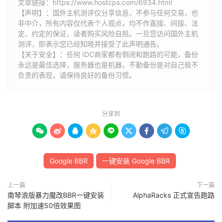
文章链接：
https://www.hostcps.com/6934.html
【声明】：国外主机测评仅分享信息，不参与任何交易，也
非中介，所有内容仅代表个人观点，均不作直接、间接、法
定、约定的保证，读者购买风险自担。一旦您访问国外主机
测评，即表示您已经知晓并接受了此声明通告。
【关于安全】：任何 IDC商家都有倒闭和跑路的可能，备份
永远是最佳选择，服务器也是机器，不勤备份是对自己极不
负责的表现，请保持良好的备份习惯。
分享到









Google BBR
一键安装 Google BBR
上一篇
下一篇
南琴浪版暴力魔改BBR一键安装
AlphaRacks 正式宣告跑路
脚本 附加速50倍效果图