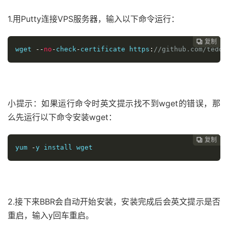
1.用Putty连接VPS服务器，输入以下命令运行：
复制
复制
复制
复制
复制
复制






wget 
--
no
-
check
-
certificate https
:
//github.com/teddy
小提示：如果运行命令时英文提示找不到wget的错误，那
么先运行以下命令安装wget：
复制
复制
复制
复制
复制





yum 
-
y install wget
2.接下来BBR会自动开始安装，安装完成后会英文提示是否
重启，输入y回车重启。