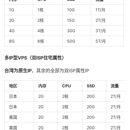
1G
1核
10G
1T/月
2G
2核
15G
2T/月
4G
4核
30G
3T/月
8G
8核
50G
5T/月
多IP型VPS（双ISP住宅属性）
台湾为原生IP
，其余的全部为双ISP属性IP
地区
内存
CPU
SSD
流量
日本
2G
2核
20G
2T/月
日本
2G
2核
20G
2T/月
美国
2G
2核
20G
2T/月
美国
2G
2核
20G
2T/月