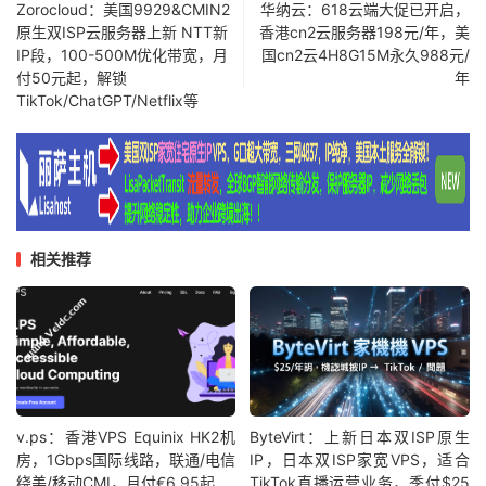
Zorocloud：美国9929&CMIN2
华纳云：618云端大促已开启，
原生双ISP云服务器上新 NTT新
香港cn2云服务器198元/年，美
IP段，100-500M优化带宽，月
国cn2云4H8G15M永久988元/
付50元起，解锁
年
TikTok/ChatGPT/Netflix等
相关推荐
v.ps：香港VPS Equinix HK2机
ByteVirt：上新日本双ISP原生
房，1Gbps国际线路，联通/电信
IP，日本双ISP家宽VPS，适合
绕美/移动CMI，月付€6.95起
TikTok直播运营业务，季付$25