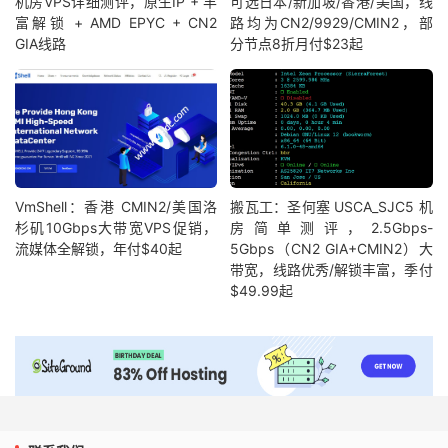
机房VPS详细测评，原生IP + 丰
可选日本/新加坡/香港/美国，线
富解锁 + AMD EPYC + CN2
路均为CN2/9929/CMIN2，部
GIA线路
分节点8折月付$23起
VmShell：香港 CMIN2/美国洛
搬瓦工：圣何塞 USCA_SJC5 机
杉矶10Gbps大带宽VPS促销，
房简单测评，2.5Gbps-
流媒体全解锁，年付$40起
5Gbps（CN2 GIA+CMIN2）大
带宽，线路优秀/解锁丰富，季付
$49.99起