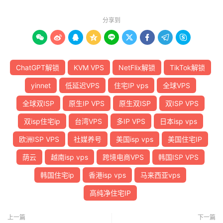
分享到









ChatGPT解锁
KVM VPS
NetFlix解锁
TikTok解锁
yinnet
低延迟VPS
住宅IP vps
全球VPS
全球双ISP
原生IP VPS
原生双ISP
双ISP VPS
双isp住宅ip
台湾VPS
多IP VPS
日本isp vps
欧洲ISP VPS
社媒养号
美国isp vps
美国住宅IP
荫云
越南isp vps
跨境电商VPS
韩国ISP VPS
韩国住宅ip
香港isp vps
马来西亚vps
高纯净住宅IP
上一篇
下一篇