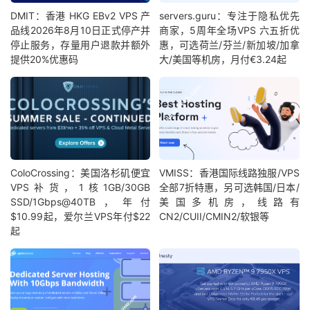
DMIT：香港 HKG EBv2 VPS 产
servers.guru：专注于隐私优先
品线2026年8月10日正式停产并
商家，5周年全场VPS 六五折优
停止服务，存量用户退款并额外
惠，可选荷兰/芬兰/新加坡/加拿
提供20%优惠码
大/美国等机房，月付€3.24起
ColoCrossing：美国洛杉矶便宜
VMISS：香港国际线路独服/VPS
VPS补货，1核1GB/30GB
全部7折特惠，另可选韩国/日本/
SSD/1Gbps@40TB，年付
美国多机房，线路有
$10.99起，爱尔兰VPS年付$22
CN2/CUII/CMIN2/软银等
起