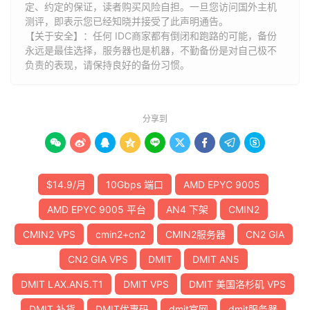
定、约定的保证，读者购买风险自担。一旦您访问国外主机
测评，即表示您已经知晓并接受了此声明通告。
【关于安全】：任何 IDC商家都有倒闭和跑路的可能，备份
永远是最佳选择，服务器也是机器，不勤备份是对自己极不
负责的表现，请保持良好的备份习惯。
分享到









$14.9/月
10Gbps 端口
AMD EPYC 9005
AMD EPYC 9005 平台
AN4 下架
CMIN2
CMIN2 VPS
cmin2+cn2
CMIN2服务器
CN2 GIA
CN2 GIA VPS
DMIT
DMIT AN5
DMIT LAX.AN5.T1
DMIT VPS
DMIT 美国洛杉矶 VPS
DMIT 补货
DMIT优惠码
dmit官网
dmit服务器