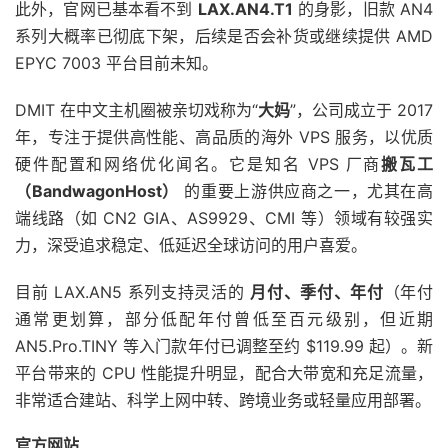
此外，官网已基本看不到
LAX.AN4.T1
的身影，旧款 AN4
系列大概率已彻底下架，后续是否会补货或继续提供 AMD
EPYC 7003 平台目前未知。
DMIT 在中文主机圈被亲切戏称为“
大妈
”，公司成立于 2017
年，专注于提供高性能、高品质的海外 VPS 服务，以优质
硬件配置和网络优化闻名。它是知名 VPS 厂商
搬瓦工
（BandwagonHost）
的重要上游供应商之一，尤其在高
端线路（如 CN2 GIA、AS9929、CMI 等）领域有较强实
力，深受追求稳定、低延迟全球访问的用户喜爱。
目前 LAX.AN5 系列支持灵活的
月付、季付、年付
（年付
通常更划算，部分低配年付曾低至百元级别，但近期
AN5.Pro.TINY 等入门款年付已调整至约 $119.99 起）。新
平台带来的 CPU 性能提升明显，配合大带宽和充足流量，
非常适合建站、科学上网中转、跨境业务或轻量应用部署。
官方网站