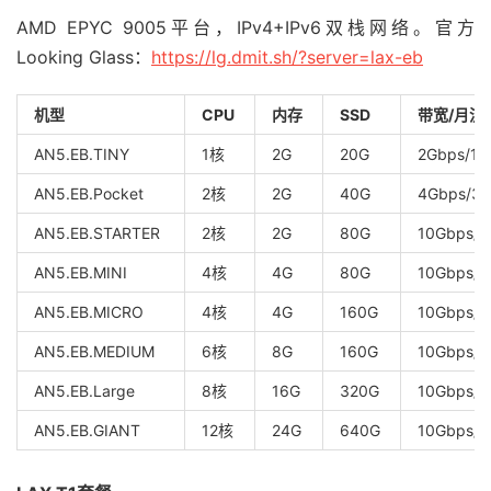
AMD EPYC 9005平台，IPv4+IPv6双栈网络。官方
Looking Glass：
https://lg.dmit.sh/?server=lax-eb
机型
CPU
内存
SSD
带宽/月流
AN5.EB.TINY
1核
2G
20G
2Gbps/1.
AN5.EB.Pocket
2核
2G
40G
4Gbps/3T
AN5.EB.STARTER
2核
2G
80G
10Gbps/5
AN5.EB.MINI
4核
4G
80G
10Gbps/1
AN5.EB.MICRO
4核
4G
160G
10Gbps/1
AN5.EB.MEDIUM
6核
8G
160G
10Gbps/3
AN5.EB.Large
8核
16G
320G
10Gbps/5
AN5.EB.GIANT
12核
24G
640G
10Gbps/1