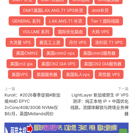
DMIT美国LAX.AN5.T1 VPS补货
dmit补货
GENERAL 系列
LAX.AN5.T1 补货
Tier 1 国际线路
VOLUME 系列
国际优化路由
大妈 VPS
大流量 VPS
搬瓦工上游
月付 VPS
洛杉矶 T1 VPS
美国CMIN2
美国cmin2 vps
美国cmin2服务器
美国cn2 gia
美国CN2 GIA VPS
美国CN2 GIA服务器
美国VPS
美国服务器
美国私人vps
高性能 VPS
上一篇
下一篇
Kuroit：#2026春季促销#新加
LightLayer 新加坡原生 IP VPS
坡AMD EPYC
测评：纯正本地 IP + 中国优化
2vCore/4GB/30GB NVMe仅
线路，流媒体解锁与跨境业务神
$6/月，英国Midlands同价
器