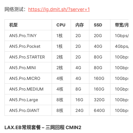
网络测试：
https://lg.dmit.sh/?server=1
机型
CPU
内存
SSD
带宽/月
AN5.Pro.TINY
1核
2G
20G
1Gbps/1
AN5.Pro.Pocket
1核
2G
40G
4Gbps/1
AN5.Pro.STARTER
2核
2G
80G
10Gbps/
AN5.Pro.MINI
2核
4G
80G
10Gbps/
AN5.Pro.MICRO
4核
4G
160G
10Gbps/
AN5.Pro.MEDIUM
4核
8G
160G
10Gbps/
AN5.Pro.Large
8核
16G
320G
10Gbps/
AN5.Pro.GIANT
8核
24G
640G
10Gbps/
LAX.EB常规套餐 – 三网回程 CMIN2