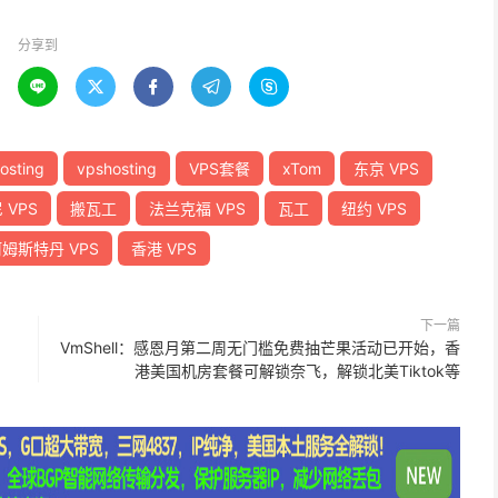
分享到





osting
vpshosting
VPS套餐
xTom
东京 VPS
 VPS
搬瓦工
法兰克福 VPS
瓦工
纽约 VPS
姆斯特丹 VPS
香港 VPS
下一篇
VmShell：感恩月第二周无门槛免费抽芒果活动已开始，香
港美国机房套餐可解锁奈飞，解锁北美Tiktok等