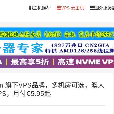
主机推荐
VPS·云主机
国外服务



：xTom 旗下VPS品牌，多机房可选，澳大
S，月付€5.95起