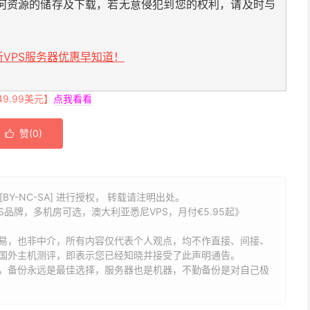
何资源的储存及下载，若无意侵犯到您的权利，请及时与
VPS服务器优惠早知道！
.99美元】
点我看看
赞(
0
)

BY-NC-SA] 进行授权， 转载请注明出处。
旗下VPS品牌，多机房可选，澳大利亚悉尼VPS，月付€5.95起》
易，也非中介，所有内容仅代表个人观点，均不作直接、间接、
国外主机测评，即表示您已经知晓并接受了此声明通告。
能，备份永远是最佳选择，服务器也是机器，不勤备份是对自己极