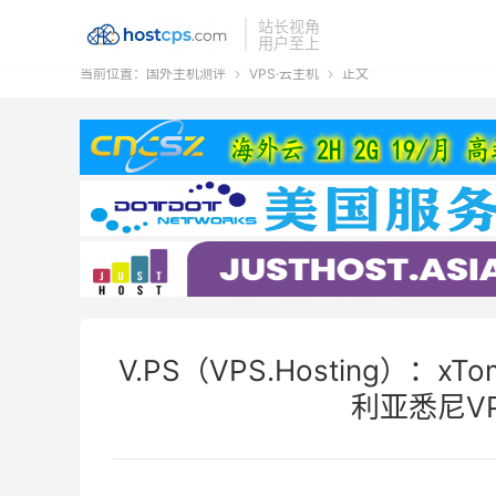
站长视角
用户至上
当前位置：
国外主机测评
VPS·云主机
正文


V.PS（VPS.Hosting）
利亚悉尼VP