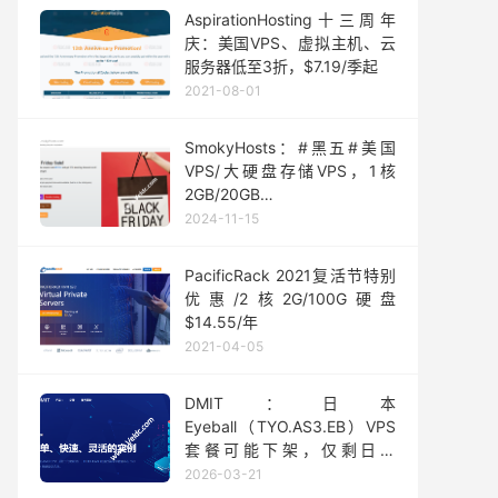
AspirationHosting十三周年
庆：美国VPS、虚拟主机、云
服务器低至3折，$7.19/季起
2021-08-01
SmokyHosts：#黑五#美国
VPS/大硬盘存储VPS，1核
2GB/20GB
SSD/1Gbps@1TB，年付
2024-11-15
$12.95起，可选纽约/洛杉矶
数据中心
PacificRack 2021复活节特别
优惠/2核2G/100G硬盘
$14.55/年
2021-04-05
DMIT：日本
Eyeball（TYO.AS3.EB）VPS
套餐可能下架，仅剩日本
Premium/Tier 1
2026-03-21