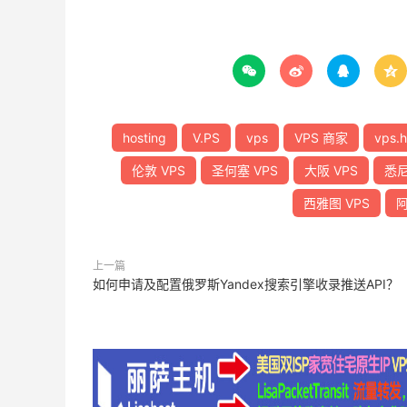




hosting
V.PS
vps
VPS 商家
vps.h
伦敦 VPS
圣何塞 VPS
大阪 VPS
悉尼
西雅图 VPS
阿
上一篇
如何申请及配置俄罗斯Yandex搜索引擎收录推送API？