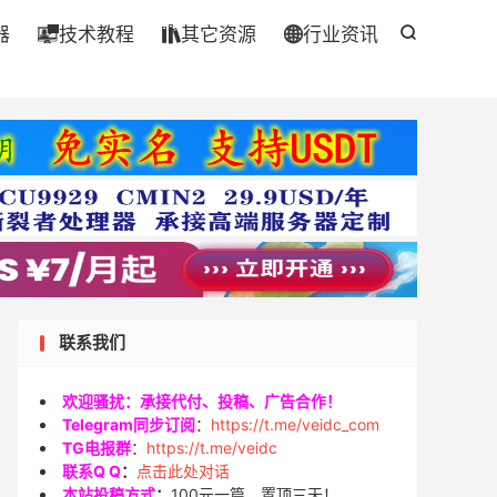
器
技术教程
其它资源
行业资讯




联系我们
欢迎骚扰：承接代付、投稿、广告合作！
Telegram同步订阅
：
https://t.me/veidc_com
TG电报群
：
https://t.me/veidc
联系Q Q
：
点击此处对话
本站投稿方式
：
100元一篇，置顶三天！