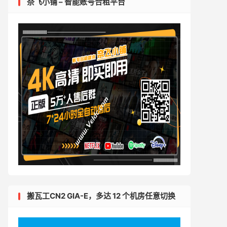
奈飞小铺 – 智能账号合租平台
搬瓦工CN2 GIA-E，多达 12 个机房任意切换