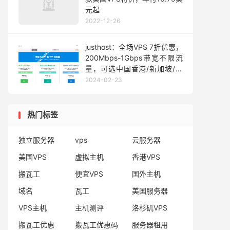
元起
2022-12-26
justhost：全场VPS 7折优惠，
200Mbps-1Gbps带宽不限流
量，可选中国香港/新加坡/美
国/俄罗斯CN2线路等
2024-02-23
热门标签
独立服务器
vps
云服务器
美国VPS
虚拟主机
香港VPS
搬瓦工
便宜VPS
国外主机
域名
瓦工
美国服务器
VPS主机
主机测评
洛杉矶VPS
搬瓦工优惠
搬瓦工优惠码
服务器租用