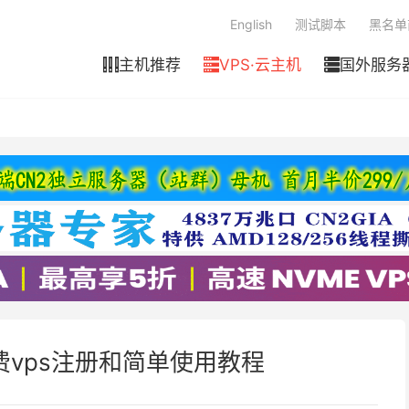
English
测试脚本
黑名单
主机推荐
VPS·云主机
国外服务



vps注册和简单使用教程