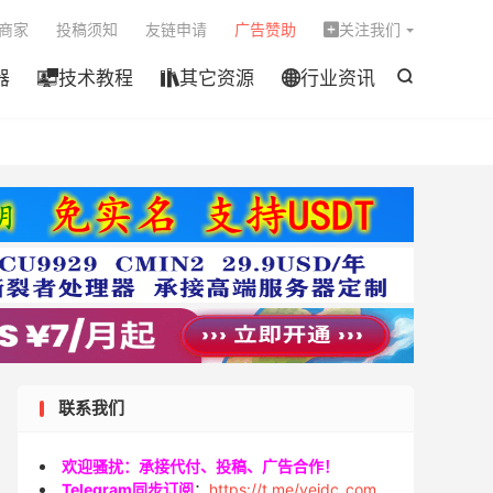

商家
投稿须知
友链申请
广告赞助
关注我们

器
技术教程
其它资源
行业资讯




联系我们
欢迎骚扰：承接代付、投稿、广告合作！
Telegram同步订阅
：
https://t.me/veidc_com