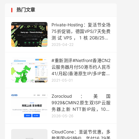
热门文章
Private-Hosting：复活节全场
75折促销，德国VPS/7天免费
测试VPS，1核2GB/25GB
SSD/1Gbps@不限流量，月付
2025-04-22
€2.99起
#重新测评#Netfront香港CN2
云服务器月付50港币约人民币
41/月起(香港原生IP/多IP套餐
可选)
2021-05-01
Zorocloud：美国
9929&CMIN2原生双ISP云服
务器上新 NTT新IP段，100-
500M优化带宽，月付50元
2026-05-26
起，解锁
TikTok/ChatGPT/Netflix等
CloudCone：圣诞节优惠，多
款美国VPS特价，年付16.79美