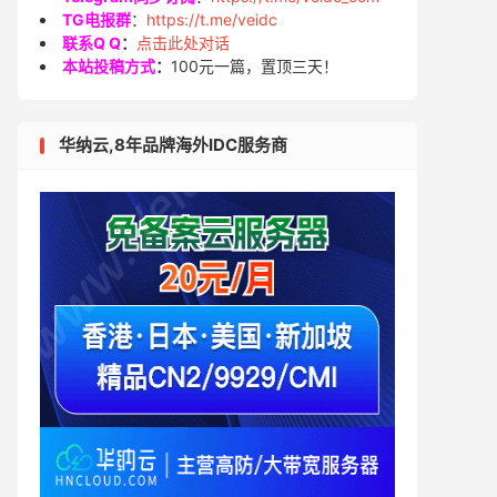
TG电报群
：
https://t.me/veidc
联系Q Q
：
点击此处对话
本站投稿方式
：
100元一篇，置顶三天！
华纳云,8年品牌海外IDC服务商