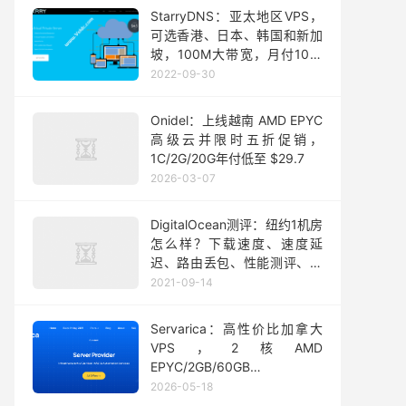
StarryDNS：亚太地区VPS，
可选香港、日本、韩国和新加
坡，100M大带宽，月付10美
元起
2022-09-30
Onidel：上线越南 AMD EPYC
高级云并限时五折促销，
1C/2G/20G年付低至 $29.7
2026-03-07
DigitalOcean测评：纽约1机房
怎么样？下载速度、速度延
迟、路由丢包、性能测评、流
媒体解锁
2021-09-14
Servarica：高性价比加拿大
VPS，2核AMD
EPYC/2GB/60GB
NVMe/10Gbps@6 TB或
2026-05-18
250M不限流量，月付$4起