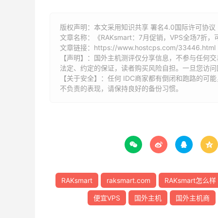
版权声明：本文采用知识共享 署名4.0国际许可协议 [
文章名称：《RAKsmart：7月促销，VPS全场7折，
文章链接：
https://www.hostcps.com/33446.html
【声明】：国外主机测评仅分享信息，不参与任何交
法定、约定的保证，读者购买风险自担。一旦您访问
【关于安全】：任何 IDC商家都有倒闭和跑路的可
不负责的表现，请保持良好的备份习惯。




RAKsmart
raksmart.com
RAKsmart怎么样
便宜VPS
国外主机
国外主机商