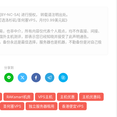
BY-NC-SA] 进行授权， 转载请注明出处。
可选洛杉矶/圣何塞VPS，月付0.99美元起》
易，也非中介，所有内容仅代表个人观点，均不作直接、间接、
国外主机测评，即表示您已经知晓并接受了此声明通告。
能，备份永远是最佳选择，服务器也是机器，不勤备份是对自己极
分享到





RAKsmart机房
VPS主机
主机优惠
主机优惠码
圣何塞VPS
独立服务器租用
香港便宜VPS