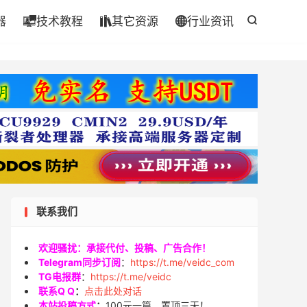
器
技术教程
其它资源
行业资讯




联系我们
欢迎骚扰：承接代付、投稿、广告合作！
Telegram同步订阅
：
https://t.me/veidc_com
TG电报群
：
https://t.me/veidc
联系Q Q
：
点击此处对话
本站投稿方式
：
100元一篇，置顶三天！