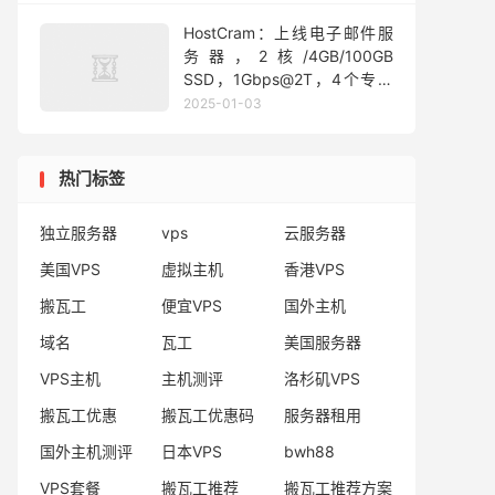
HostCram：上线电子邮件服
务器，2核/4GB/100GB
SSD，1Gbps@2T，4个专用
IP，最高可达256个IP，月付
2025-01-03
$30起
热门标签
独立服务器
vps
云服务器
美国VPS
虚拟主机
香港VPS
搬瓦工
便宜VPS
国外主机
域名
瓦工
美国服务器
VPS主机
主机测评
洛杉矶VPS
搬瓦工优惠
搬瓦工优惠码
服务器租用
国外主机测评
日本VPS
bwh88
VPS套餐
搬瓦工推荐
搬瓦工推荐方案