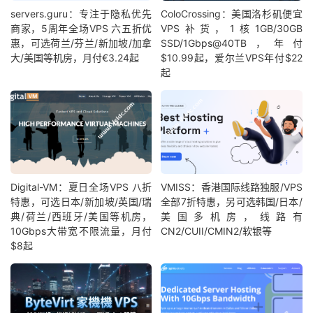
servers.guru：专注于隐私优先
ColoCrossing：美国洛杉矶便宜
商家，5周年全场VPS 六五折优
VPS补货，1核1GB/30GB
惠，可选荷兰/芬兰/新加坡/加拿
SSD/1Gbps@40TB，年付
大/美国等机房，月付€3.24起
$10.99起，爱尔兰VPS年付$22
起
Digital-VM：夏日全场VPS 八折
VMISS：香港国际线路独服/VPS
特惠，可选日本/新加坡/英国/瑞
全部7折特惠，另可选韩国/日本/
典/荷兰/西班牙/美国等机房，
美国多机房，线路有
10Gbps大带宽不限流量，月付
CN2/CUII/CMIN2/软银等
$8起