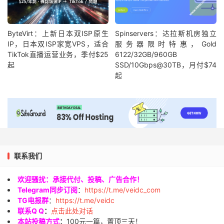
ByteVirt：上新日本双ISP原生
Spinservers：达拉斯机房独立
IP，日本双ISP家宽VPS，适合
服务器限时特惠，Gold
TikTok直播运营业务，季付$25
6122/32GB/960GB
起
SSD/10Gbps@30TB，月付$74
起
联系我们
欢迎骚扰：承接代付、投稿、广告合作！
Telegram同步订阅
：
https://t.me/veidc_com
TG电报群
：
https://t.me/veidc
联系Q Q
：
点击此处对话
本站投稿方式
：
100元一篇，置顶三天！