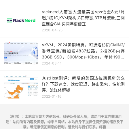
racknerd大带宽大流量美国vps低至8元/月
起,1核1G,KVM架构,G口带宽,3TB月流量,三网
直连含GIA 买两年更便宜
2020-04-25
VKVM：2024暑期特惠，可选洛杉矶CMIN2/
香港直连/新加坡4837线路，2核2GB内存
30GB SSD，300Mbps-1Gbps，年付199元
起
2024-08-11
JustHost测评：新增的美国达拉斯机房怎么
样？下载速度、速度延迟、路由丢包、性能测
评、流媒体解锁
2022-01-16
【声明】：本站宗旨是为方便站长、科研及外贸人员，请勿用于其它非法用
途！站内所有内容及资源，均来自网络。本站自身不提供任何资源的储存及下
载，若无意侵犯到您的权利，请及时与我们联系，邮箱