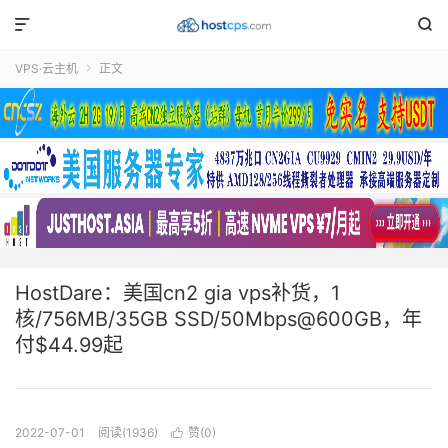


VPS·云主机
正文

HostDare：美国cn2 gia vps补货，1
核/756MB/35GB SSD/50Mbps@600GB，年
付$44.99起
2022-07-01
阅读(1936)
赞(
0
)
