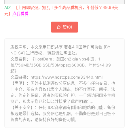
AD：
【上网哪家强，搬瓦工多个高品质机房，年付低至49.99美
元】
点我看看
赞(
0
)

版权声明：本文采用知识共享 署名4.0国际许可协议 [BY-
NC-SA] 进行授权， 转载请注明出处。
文章名称：《HostDare：美国cn2 gia vps补货，1
核/756MB/35GB SSD/50Mbps@600GB，年付$44.99
起》
文章链接：
https://www.hostcps.com/33440.html
【声明】：国外主机测评仅分享信息，不参与任何交易，也
非中介，所有内容仅代表个人观点，均不作直接、间接、法
定、约定的保证，读者购买风险自担。一旦您访问国外主机
测评，即表示您已经知晓并接受了此声明通告。
【关于安全】：任何 IDC商家都有倒闭和跑路的可能，备份
永远是最佳选择，服务器也是机器，不勤备份是对自己极不
负责的表现，请保持良好的备份习惯。