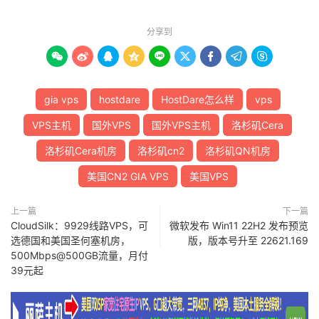
分享到









gia vps
hostdare
HostDare怎么样
vps
VPS主机
国外VPS
国外VPS主机
洛杉矶Cera
洛杉矶Cera机房
洛杉矶cn2
洛杉矶QN机房
美国CN2 GIA VPS
美国VPS
上一篇
下一篇
CloudSilk：9929线路VPS，可
微软发布 Win11 22H2 发布预览
选德国和美国圣何塞机房，
版，版本号升至 22621.169
500Mbps@500GB流量，月付
39元起