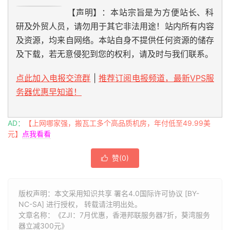
【声明】：本站宗旨是为方便站长、科
研及外贸人员，请勿用于其它非法用途！站内所有内容
及资源，均来自网络。本站自身不提供任何资源的储存
及下载，若无意侵犯到您的权利，请及时与我们联系。
点此加入电报交流群
|
推荐订阅电报频道，最新VPS服
务器优惠早知道！
AD：
【上网哪家强，搬瓦工多个高品质机房，年付低至49.99美
元】
点我看看
赞(
0
)

版权声明：本文采用知识共享 署名4.0国际许可协议 [BY-
NC-SA] 进行授权， 转载请注明出处。
文章名称：《ZJI：7月优惠，香港邦联服务器7折，葵湾服务
器立减300元》