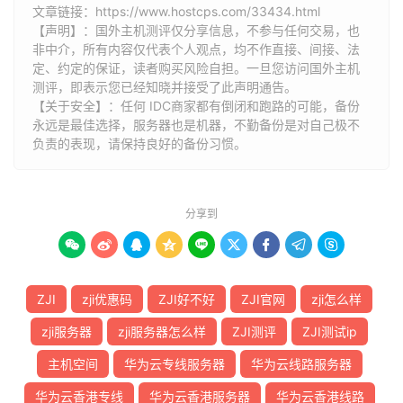
文章链接：
https://www.hostcps.com/33434.html
【声明】：国外主机测评仅分享信息，不参与任何交易，也
非中介，所有内容仅代表个人观点，均不作直接、间接、法
定、约定的保证，读者购买风险自担。一旦您访问国外主机
测评，即表示您已经知晓并接受了此声明通告。
【关于安全】：任何 IDC商家都有倒闭和跑路的可能，备份
永远是最佳选择，服务器也是机器，不勤备份是对自己极不
负责的表现，请保持良好的备份习惯。
分享到









ZJI
zji优惠码
ZJI好不好
ZJI官网
zji怎么样
zji服务器
zji服务器怎么样
ZJI测评
ZJI测试ip
主机空间
华为云专线服务器
华为云线路服务器
华为云香港专线
华为云香港服务器
华为云香港线路