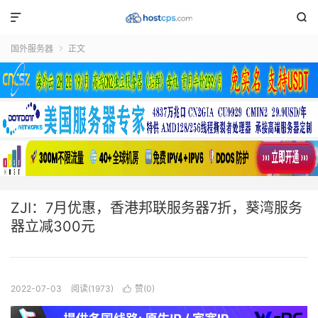


国外服务器
正文

ZJI：7月优惠，香港邦联服务器7折，葵湾服务
器立减300元
2022-07-03
阅读(1973)
赞(
0
)
