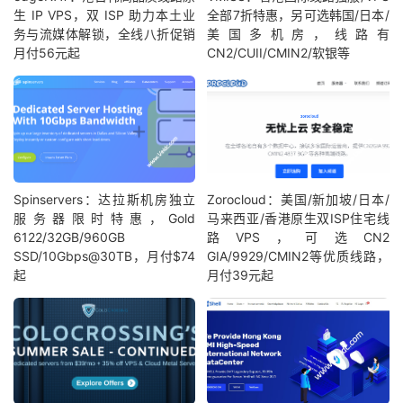
生 IP VPS，双 ISP 助力本土业
全部7折特惠，另可选韩国/日本/
务与流媒体解锁，全线八折促销
美国多机房，线路有
月付56元起
CN2/CUII/CMIN2/软银等
Spinservers：达拉斯机房独立
Zorocloud：美国/新加坡/日本/
服务器限时特惠，Gold
马来西亚/香港原生双ISP住宅线
6122/32GB/960GB
路VPS，可选CN2
SSD/10Gbps@30TB，月付$74
GIA/9929/CMIN2等优质线路，
起
月付39元起