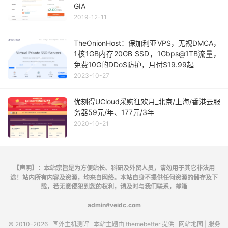
GIA
2019-12-11
TheOnionHost：保加利亚VPS，无视DMCA，
1核1GB内存20GB SSD，1Gbps@1TB流量，
免费10G的DDoS防护，月付$19.99起
2023-10-27
优刻得UCloud采购狂欢月_北京/上海/香港云服
务器59元/年、177元/3年
2020-10-21
【声明】：本站宗旨是为方便站长、科研及外贸人员，请勿用于其它非法用
途！站内所有内容及资源，均来自网络。本站自身不提供任何资源的储存及下
载，若无意侵犯到您的权利，请及时与我们联系，邮箱
admin#veidc.com
© 2010-2026
国外主机测评
本站主题由
themebetter
提供
网站地图
| 服务