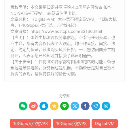
版权声明：本文采用知识共享 署名4.0国际许可协议 [BY-
NC-SA] 进行授权， 转载请注明出处。
文章名称：《Digital-VM：大带宽不限流量VPS，全球8大机
房，1-10Gbps带宽可选，月付$4起》
文章链接：
https://www.hostcps.com/33166.html
【声明】：国外主机测评仅分享信息，不参与任何交易，也
非中介，所有内容仅代表个人观点，均不作直接、间接、法
定、约定的保证，读者购买风险自担。一旦您访问国外主机
测评，即表示您已经知晓并接受了此声明通告。
【关于安全】：任何 IDC商家都有倒闭和跑路的可能，备份
永远是最佳选择，服务器也是机器，不勤备份是对自己极不
负责的表现，请保持良好的备份习惯。
分享到









10Gbps大带宽VPS
10Gbps带宽VPS
Digital-VM