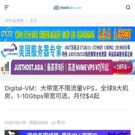


VPS·云主机
正文

Digital-VM：大带宽不限流量VPS，全球8大机
房，1-10Gbps带宽可选，月付$4起
2022-06-25
阅读(2646)
赞(
2
)
