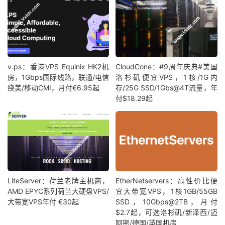
v.ps：香港VPS Equinix HK2机
CloudCone：#9周年庆典#美国
房，1Gbps国际线路，联通/电信
洛杉矶便宜VPS，1核/1G内
绕美/移动CMI，月付€6.95起
存/25G SSD/1Gbs@4T流量，年
付$18.29起
LiteServer：荷兰老牌主机商，
EtherNetservers：高性价比便
AMD EPYC系列荷兰大硬盘VPS/
宜大带宽VPS，1核1GB/55GB
大带宽VPS年付 €30起
SSD，10Gbps@2TB，月付
$2.7起，可选洛杉矶/新泽西/迈
阿密/德国/英国机房