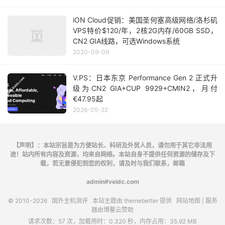
iON Cloud促销：美国圣何塞高级网络/洛杉矶
VPS特价$120/年，2核2G内存/60GB SSD，
CN2 GIA线路，可选Windows系统
2020-09-09
V.PS：日本东京 Performance Gen 2 正式升
级为CN2 GIA+CUP 9929+CMIN2，月付
€47.95起
2026-05-22
【声明】：本站宗旨是为方便站长、科研及外贸人员，请勿用于其它非法用
途！站内所有内容及资源，均来自网络。本站自身不提供任何资源的储存及下
载，若无意侵犯到您的权利，请及时与我们联系，邮箱
admin#veidc.com
© 2010-2026
国外主机测评
本站主题由
themebetter
提供
网站地图
| 服务
器由
博鳌云
赞助
请求次数：57 次，加载用时：0.320 秒，内存占用：35.92 MB