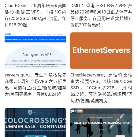
CloudCone：#9周年庆典#美国
DMIT：香港 HKG EBv2 VPS 产
洛杉矶便宜VPS，1核/1G内
品线2026年8月10日正式停产并
存/25G SSD/1Gbs@4T流量，年
停止服务，存量用户退款并额外
付$18.29起
提供20%优惠码
servers.guru：专注于隐私优先
EtherNetservers：高性价比便
商家，5周年全场VPS 六五折优
宜大带宽VPS，1核1GB/55GB
惠，可选荷兰/芬兰/新加坡/加拿
SSD，10Gbps@2TB，月付
大/美国等机房，月付€3.24起
$2.7起，可选洛杉矶/新泽西/迈
阿密/德国/英国机房