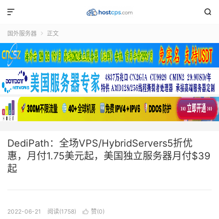


国外服务器
正文

DediPath：全场VPS/HybridServers5折优
惠，月付1.75美元起，美国独立服务器月付$39
起
2022-06-21
阅读(1758)
赞(
0
)
