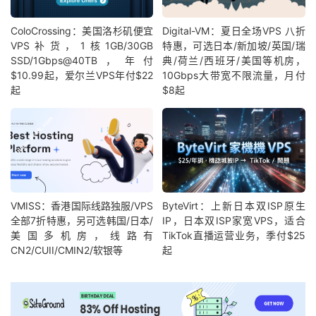
ColoCrossing：美国洛杉矶便宜
Digital-VM：夏日全场VPS 八折
VPS补货，1核1GB/30GB
特惠，可选日本/新加坡/英国/瑞
SSD/1Gbps@40TB，年付
典/荷兰/西班牙/美国等机房，
$10.99起，爱尔兰VPS年付$22
10Gbps大带宽不限流量，月付
起
$8起
VMISS：香港国际线路独服/VPS
ByteVirt：上新日本双ISP原生
全部7折特惠，另可选韩国/日本/
IP，日本双ISP家宽VPS，适合
美国多机房，线路有
TikTok直播运营业务，季付$25
CN2/CUII/CMIN2/软银等
起