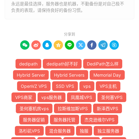
永远是最佳选择，服务器也是机器，不勤备份是对自己极不
负责的表现，请保持良好的备份习惯。
分享到









dedipath
dedipath好不好
DediPath怎么样
Hybrid Server
Hybrid Servers
Memorial Day
OpenVZ VPS
SSD VPS
vps
VPS主机
VPS商家
vps服务器
凤凰城VPS
圣何塞VPS
圣何塞机房vps
拉斯维加斯VPS
新泽西VPS
服务器促销
服务器托管
杰克逊维尔VPS
洛杉矶VPS
混合服务器
独服
独立服务器