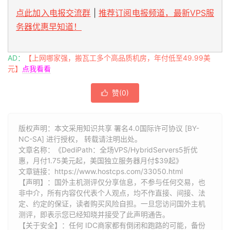
点此加入电报交流群
|
推荐订阅电报频道，最新VPS服
务器优惠早知道！
AD：
【上网哪家强，搬瓦工多个高品质机房，年付低至49.99美
元】
点我看看
赞(
0
)

版权声明：本文采用知识共享 署名4.0国际许可协议 [BY-
NC-SA] 进行授权， 转载请注明出处。
文章名称：《DediPath：全场VPS/HybridServers5折优
惠，月付1.75美元起，美国独立服务器月付$39起》
文章链接：
https://www.hostcps.com/33050.html
【声明】：国外主机测评仅分享信息，不参与任何交易，也
非中介，所有内容仅代表个人观点，均不作直接、间接、法
定、约定的保证，读者购买风险自担。一旦您访问国外主机
测评，即表示您已经知晓并接受了此声明通告。
【关于安全】：任何 IDC商家都有倒闭和跑路的可能，备份