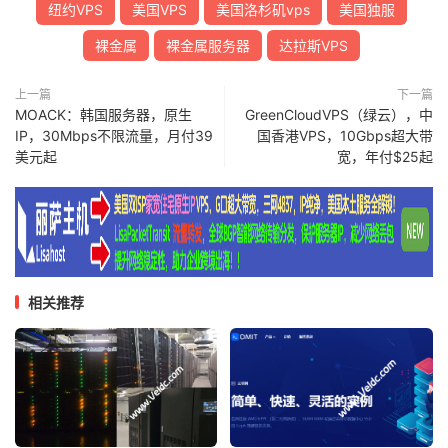
纽约VPS
美国VPS
美国洛杉矶vps
美国独服
裸金属
裸金属服务器
达拉斯VPS
上一篇
下一篇
MOACK：韩国服务器，原生
GreenCloudVPS（绿云），中
IP，30Mbps不限流量，月付39
国香港VPS，10Gbps超大带
美元起
宽，年付$25起
相关推荐