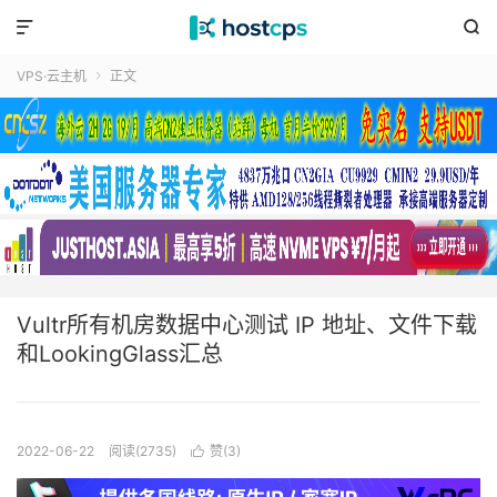


VPS·云主机
正文

Vultr所有机房数据中心测试 IP 地址、文件下载
和LookingGlass汇总
2022-06-22
阅读(2735)
赞(
3
)
