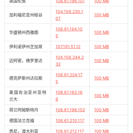
英国伦敦
108.61.196.101
100 MB
104.156.230.1
加利福尼亚州硅谷
100 MB
07
108.61.194.10
华盛顿州西雅图
100 MB
5
伊利诺伊州芝加哥
107.191.51.12
100 MB
104.156.244.2
迈阿密，佛罗里达
100 MB
32
108.61.224.17
德克萨斯州达拉斯
100 MB
5
美国佐治亚州亚特
108.61.193.16
100 MB
兰大
6
荷兰阿姆斯特丹
108.61.198.102
100 MB
德国法兰克福
108.61.210.117
100 MB
悉尼，澳大利亚
108.61.212.117
100 MB