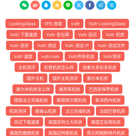









LookingGlass
VPS 商家
vultr
Vultr LookingGlass
Vultr 下载速度
Vultr 丢包率
Vultr 延迟
Vultr 机房
Vultr 测评
Vultr 测试
Vultr 测试 IP
Vultr 测试文件
Vultr 速度
vultr.com
Vultr所有机房
Vultr测评
主机测评
伦敦机房怎么样
加拿大多伦多机房
国外主机
国外主机测评
墨尔本机房
墨尔本机房怎么样
墨西哥机房
巴西圣保罗机房
德国法兰克福机房
斯德哥尔摩机房
新泽西州机房
机房测评
檀香山机房
法兰克福机房
法国巴黎机房
测试下载速度
美国亚特兰大机房
美国芝加哥机房
美国西雅图机房
美国迈阿密机房
荷兰阿姆斯特丹机房