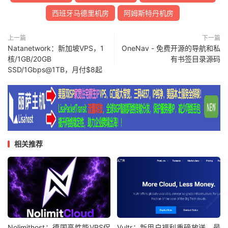
西班牙马德里机房
阿姆斯特丹机房
上一篇
下一篇
Natanetwork：新加坡VPS，1
OneNav - 免费开源的导航和私
核/1GB/20GB
有书签目录源码
SSD/1Gbps@1TB，月付$8起
相关推荐
Nolimithost：德国高性能VPS促
Vultr：新用户福利重磅放送，最