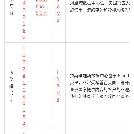
23
*
4.
凤凰城数据中心位于美国第五大
凰
f7a0:
0
24
*
9
施使用一流的电源和冷却系统为您
城
5:3::1
M
25
*
7.
B
26
*
1
27
*
8
28
101.4
.
130.53
71.77
 ms  AS4538  
China
,
Beijing
,
3
29
*
1
30
*
9
9.
[
Info
]
测试路由
到
北京教育网
完成
！
[
Info
]
四网路由快速测试
已完成
！
2
拉
1
4
拉斯维加斯数据中心基于 Fiberhu
斯
0
1.
英里，非常受希望在美国西部开展业务
维
0
1
亚洲国家提供内容的客户的欢迎。LA
加
M
4
我们能够直接连接到数百个网络。
斯
B
3.
2
5
4