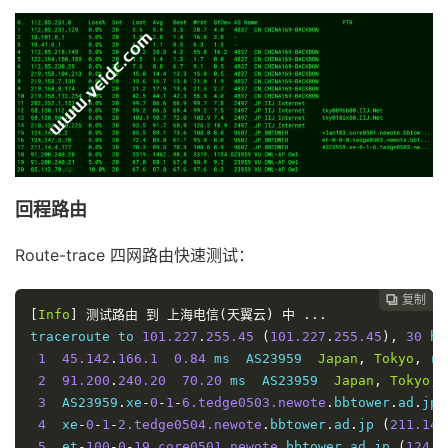
回程路由
Route-trace 四网路由快速测试：
复制
复制
复制



[
Info
]
测试路由
到
上海电信(天翼云)
中
...
traceroute to 
101.227
.
255.45
(
101.227
.
255.45
),
30
 ho
1
45.142
.
166.1
0.84
 ms  AS23959  
Japan
,
Tokyo
,
 ri
2
91.200
.
240.20
70.20
 ms  AS23959  
Japan
,
Tokyo
,
 
3
  AS23959
.
xe
-
0
-
1
-
6.tedge0503.newote
.
bbtower
.
ad
.
jp 
4
  xe
-
0
-
1
-
2.tedge0504.newote
.
bbtower
.
ad
.
jp 
(
211.14
.
5
  et
-
100
-
0
-
19.core0501.newote
.
bbtower
.
ad
.
jp 
(
124.1