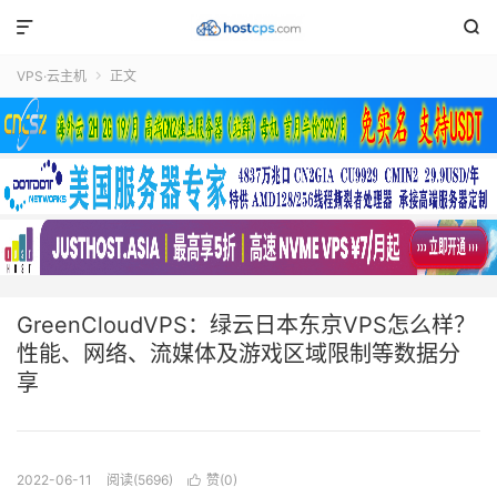


VPS·云主机
正文

GreenCloudVPS：绿云日本东京VPS怎么样？
性能、网络、流媒体及游戏区域限制等数据分
享
2022-06-11
阅读(5696)
赞(
0
)
