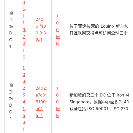
4
5.
新
1
1
加
240
1
0
坡
6:f40
位于亚逸拉惹的 Equinix 新加坡
9.
0
D
0:8:3
其互联网交换点可访问全球三个 G
2
M
C
2::1
0
B
1
1.
6
1
0
3.
新
2
2402:
1
加
5
a7c0:
0
新加坡的第二个 DC 位于 Iron Moutain/
坡
4.
8100:
0
Singapore。数据中心面积为 4
D
1
a01
M
认证包括 ISO 50001、ISO 27001
C
5
5::1
B
2
3.
1