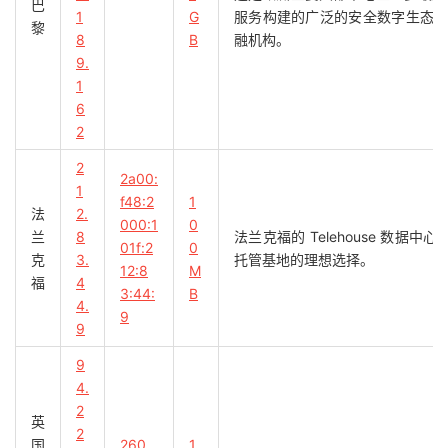
巴
1
G
服务构建的广泛的安全数字生态
黎
8
B
融机构。
9.
1
6
2
2
2a00:
1
f48:2
1
法
2.
000:1
0
兰
8
法兰克福的 Telehouse 数据中
01f:2
0
克
3.
托管基地的理想选择。
12:8
M
福
4
3:44:
B
4.
9
9
9
4.
2
英
2
国
260
1