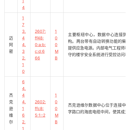
1
4
1
7
3.
2607:
1
主要枢纽中心，数据中心连接到多
迈
4
ff48:
0
构。两台带有自动转换功能的柴油
阿
4.
0:a:b:
0
提供应急电源。内部电气工程师和电
密
3
c:d:6
M
守的楼宇安全系统进行受控访问和
2.
66
B
1
0
6
4.
杰
4
1
克
4.
2602:
0
杰克逊维尔数据中心位于连接中
逊
1
ffc8:
0
字路口的海底电缆中间，使其成为
维
6
5:1::2
M
尔
2.
B
1