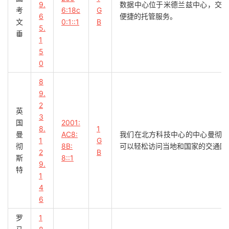
9.
数据中心位于米德兰兹中心，交
考
6:18c
G
6
便捷的托管服务。
文
0:1::1
B
5.
垂
1
5
0
8
9.
2
英
3
国
2001:
8.
1
曼
AC8:
我们在北方科技中心的中心曼彻
1
G
彻
8B:
可以轻松访问当地和国家的交通网
2
B
斯
8::1
9.
特
1
4
6
罗
1