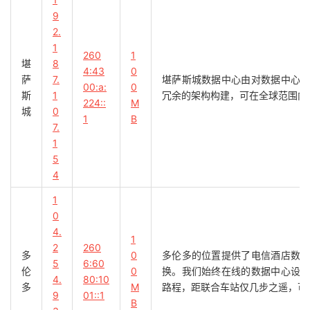
9
2.
1
260
1
堪
8
4:43
0
萨
7.
堪萨斯城数据中心由对数据中心
00:a:
0
斯
1
冗余的架构构建，可在全球范围内
224::
M
城
0
1
B
7.
1
5
4
1
0
4.
1
2
260
多
0
多伦多的位置提供了电信酒店数
5
6:60
伦
0
换。我们始终在线的数据中心设
4.
80:10
多
M
路程，距联合车站仅几步之遥，可
9
01::1
B