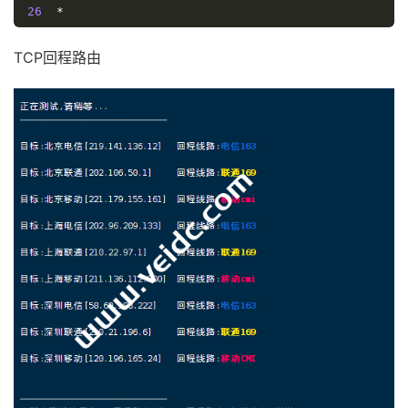
26
*
27
*
28
*
TCP回程路由
29
*
30
*
[
Info
]
测试路由
到
上海电信(天翼云)
完成
！
[
Info
]
测试路由
到
厦门电信
CN2 
中
...
traceroute to 
117.28
.
254.129
(
117.28
.
254.129
),
30
 ho
1
45.142
.
166.1
1.00
 ms  AS23959  
Japan
,
Tokyo
,
 ri
2
91.200
.
240.20
20.08
 ms  AS23959  
Japan
,
Tokyo
,
 
3
  AS23959
.
xe
-
0
-
1
-
6.tedge0503.newote
.
bbtower
.
ad
.
jp 
4
  xe
-
0
-
1
-
2.tedge0504.newote
.
bbtower
.
ad
.
jp 
(
211.14
.
5
  et
-
100
-
0
-
19.core0501.newote
.
bbtower
.
ad
.
jp 
(
124.1
6
172.25
.
0.1
0.75
 ms  
*
  LAN 
Address
7
  unknown
.
telstraglobal
.
net 
(
202.127
.
69.134
)
1.81
8
  unknown
.
telstraglobal
.
net 
(
202.84
.
148.69
)
3.47
 
9
*
10
  i
-
93.istt04.telstraglobal
.
net 
(
202.84
.
224.190
)
11
  unknown
.
telstraglobal
.
net 
(
210.57
.
30.130
)
76.91