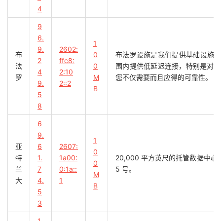
4
9
6.
1
9.
2602:
布
0
布法罗设施是我们提供基础设施
2
ffc8:
法
0
围内提供低延迟连接，特别是对于位
4
2:10
罗
M
您不仅需要而且应得的可靠性。
9.
2::2
B
5
8
6
9.
1
亚
6
2607:
0
特
1.
1a00:
20,000 平方英尺的托管数据
0
兰
7
0:1a::
5 号。
M
大
4.
1
B
5
3
1