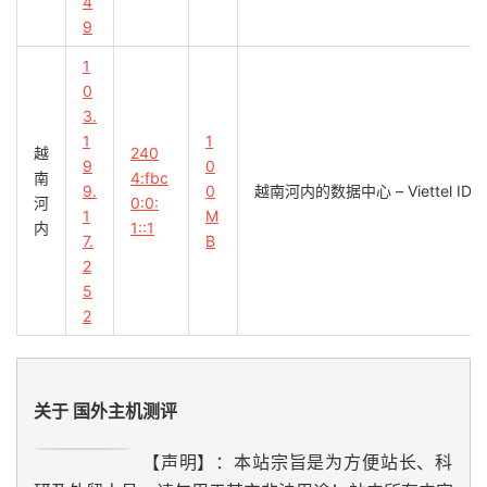
4
9
1
0
3.
1
1
越
240
9
0
南
4:fbc
9.
0
越南河内的数据中心 – Viettel ID
河
0:0:
1
M
内
1::1
7.
B
2
5
2
关于 国外主机测评
【声明】：本站宗旨是为方便站长、科