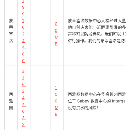
1
9
9.
1
蒙
1
蒙蒂塞洛数据中心大楼经过大量
0
蒂
0
他自然灾害能与近距离引爆的多
0
塞
2.
声称可以防龙卷风。我们可以 100
M
洛
4
进行操作。我们的蒙蒂塞洛是防龙
B
4.
8
0
2
1
6.
1
2
西
0
西雅图数据中心在华盛顿州西雅图拥
4
雅
0
位于 Sabey 数据中心的 Inte
4.
图
M
没有洪水的风险！
8
B
3.
3