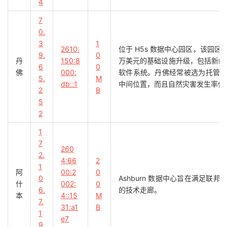
4
7
0.
3
1
2610:
位于 H5s 数据中心园区，该园
9.
0
丹
150:8
万美元的基础设施升级，包括新的高
6
0
佛
000:
软件系统。丹佛经常被选为托管
5.
M
db::1
中间位置，而且自然灾害发生率低
2
B
5
2
1
7
260
2.
4:66
2
1
阿
00:2
0
0
Ashburn 数据中心旨在满足
什
002:
0
6.
的技术走廊。
本
4::15
M
7.
31:a1
B
1
e7
9