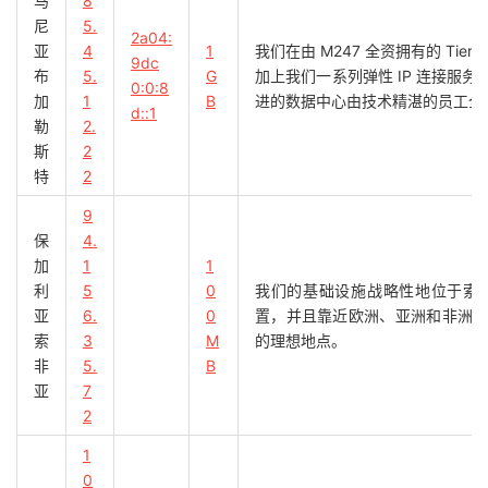
马
8
尼
5.
2a04:
亚
4
1
我们在由 M247 全资拥有的 Ti
9dc
布
5.
G
加上我们一系列弹性 IP 连接服
0:0:8
加
1
B
进的数据中心由技术精湛的员工全
d::1
勒
2.
斯
2
特
2
9
保
4.
加
1
1
利
5
0
我们的基础设施战略性地位于索
亚
6.
0
置，并且靠近欧洲、亚洲和非洲
索
3
M
的理想地点。
非
5.
B
亚
7
2
1
0