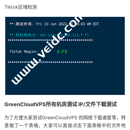
16
221.183
.
10.6
71.82
 ms  AS9808  
China
,
Zhejiang
,
Tiktok区域检测
17
*
18
218.205
.
59.226
68.83
 ms  AS56041  
China
,
Zhejia
19
*
20
*
21
*
22
*
23
*
24
*
25
*
26
*
27
*
28
*
29
*
30
*
[
Info
]
测试路由
到
浙江杭州移动
完成
！
GreenCloudVPS所有机房测试 IP/文件下载测试
[
Info
]
测试路由
到
北京教育网
中
...
traceroute to 
202.205
.
6.30
(
202.205
.
6.30
),
30
 hops m
为了方便大家测试GreenCloudVPS 的网络下载速度等，特
1
45.142
.
166.1
0.82
 ms  AS23959  
Japan
,
Tokyo
,
 ri
意做了一个表格，大家可以直接点击下面表格中的文件地
2
91.200
.
240.20
127.61
 ms  AS23959  
Japan
,
Tokyo
,