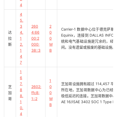
4
4
5.
3
260
2
Carrier-1 数据中心位于德克萨斯
达
4.
4:66
0
Equinix，连接到 DALLAS
拉
1
00:2
0
统和电气基础设施是冗余的，经过全面
斯
2.
000:
M
间。没有遗留或报废的基础设施。
1
38::3
B
4
7
1
6
1
7.
芝加哥设施拥有超过 114,45
芝
2602:
0
8
所在地，芝加哥数据中心为已经
加
ffc8:
0
8.
极低延迟的连接。芝加哥数据中心
哥
1::2
M
1
AE 16/ISAE 3402 SOC 1 Type I
B
0.
4