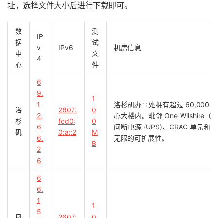
址，选择文件大小后进行下载即可。
3
218.100
.
7.164
0.53
 ms  
*
Japan
,
Tokyo
,
 bbix
.
net
4
*
5
100ge6
-
2.core1.tyo1.he
.
net 
(
184.104
.
197.209
)
1.
数
测
IP
6
100ge10
-
2.core1.hkg1.he
.
net 
(
184.105
.
64.129
)
63
据
试
v
IPv6
机房信息
7
  port
-
channel1
.
core2
.
hkg1
.
he
.
net 
(
184.104
.
197.90
)
中
文
4
8
  multidata1
-
10g
.
hkix
.
net 
(
123.255
.
91.118
)
67.77
 
心
件
9
101.4
.
114.181
90.40
 ms  AS4538  
China
,
Beijing
,
6
10
*
9.
11
*
1
1
洛杉矶办事处拥有超过 60,00
12
101.4
.
118.213
72.91
 ms  AS4538  
China
,
Beijing
,
洛
2607:
0
13
101.4
.
113.110
72.03
 ms  AS4538  
China
,
Beijing
,
2.
心大楼内。毗邻 One Wilsh
杉
fcd0:
0
14
219.224
.
102.230
69.37
 ms  AS4538  
China
,
Beijin
6
间断电源 (UPS)、CRAC 单元
矶
0:a::2
M
15
*
6.
无限的可扩展性。
B
16
*
2
17
101.4
.
130.54
71.35
 ms  AS4538  
China
,
Beijing
,
6
18
*
6
19
101.4
.
130.54
71.57
 ms  AS4538  
China
,
Beijing
,
6.
20
*
1
21
*
1
5
22
*
凤
2607:
0