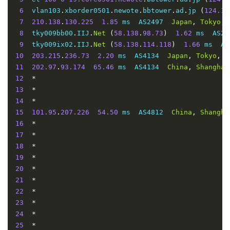
6
  vlan103
.
xborder0501
.
newote
.
bbtower
.
ad
.
jp 
(
124.14
7
210.138
.
130.225
1.85
 ms  AS2497  
Japan
,
Tokyo
,
 
8
  tky009bb00
.
IIJ
.
Net
(
58.138
.
98.73
)
1.62
 ms  AS24
9
  tky009ix02
.
IIJ
.
Net
(
58.138
.
114.118
)
1.66
 ms  AS
10
203.215
.
236.73
2.20
 ms  AS4134  
Japan
,
Tokyo
,
C
11
202.97
.
93.174
65.46
 ms  AS4134  
China
,
Shanghai
12
*
13
*
14
*
15
101.95
.
207.226
54.50
 ms  AS4812  
China
,
Shangha
16
*
17
*
18
*
19
*
20
*
21
*
22
*
23
*
24
*
25
*