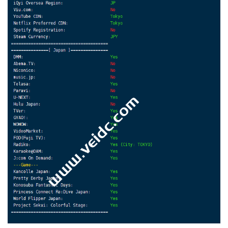
30
*
[
Info
]
测试路由
到
浙江杭州联通
完成
！
[
Info
]
测试路由
到
浙江杭州移动
中
...
traceroute to 
112.17
.
0.106
(
112.17
.
0.106
),
30
 hops m
1
45.142
.
166.1
0.73
 ms  AS23959  
Japan
,
Tokyo
,
 ri
2
91.200
.
240.20
14.96
 ms  AS23959  
Japan
,
Tokyo
,
 
3
  AS23959
.
xe
-
0
-
1
-
6.tedge0503.newote
.
bbtower
.
ad
.
jp 
4
  xe
-
0
-
1
-
6.tedge0503.newote
.
bbtower
.
ad
.
jp 
(
211.14
.
5
  et
-
100
-
0
-
18.core0501.newote
.
bbtower
.
ad
.
jp 
(
124.1
6
172.25
.
0.9
0.81
 ms  
*
  LAN 
Address
7
*
8
*
9
4.68
.
38.226
2.07
 ms  AS3356  
Japan
,
Tokyo
,
 leve
10
223.120
.
2.245
4.17
 ms  AS58453  
Japan
,
Tokyo
,
C
11
223.120
.
3.146
31.80
 ms  AS58453  
China
,
Shangha
12
221.183
.
55.46
32.60
 ms  AS9808  
China
,
Shanghai
13
*
14
221.176
.
22.29
65.11
 ms  AS9808  
China
,
Shanghai
15
111.24
.
3.89
61.05
 ms  AS9808  
China
,
Shanghai
,