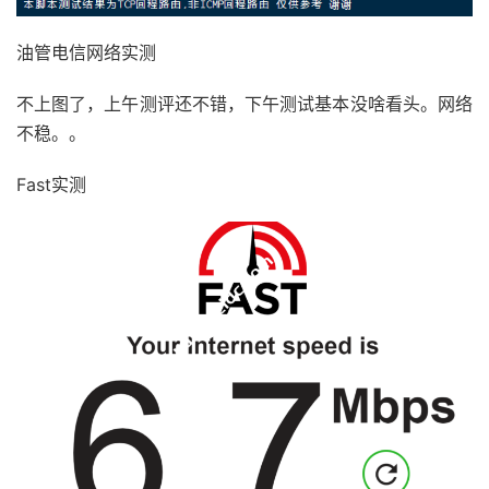
12
*
13
*
油管电信网络实测
14
*
15
*
16
*
不上图了，上午测评还不错，下午测试基本没啥看头。网络
17
*
不稳。。
18
117.25
.
141.106
88.04
 ms  AS133775  
China
,
Fujia
19
117.28
.
254.129
96.45
 ms  AS4809  
China
,
Fujian
,
Fast实测
[
Info
]
测试路由
到
厦门电信
CN2 
完成
！
[
Info
]
测试路由
到
浙江杭州联通
中
...
traceroute to 
101.71
.
241.238
(
101.71
.
241.238
),
30
 ho
1
45.142
.
166.1
0.67
 ms  AS23959  
Japan
,
Tokyo
,
 ri
2
91.200
.
240.20
15.09
 ms  AS23959  
Japan
,
Tokyo
,
 
3
  AS23959
.
xe
-
0
-
1
-
6.tedge0503.newote
.
bbtower
.
ad
.
jp 
4
  xe
-
0
-
1
-
2.tedge0504.newote
.
bbtower
.
ad
.
jp 
(
211.14
.
5
  et
-
100
-
0
-
19.core0501.newote
.
bbtower
.
ad
.
jp 
(
124.1
6
  vlan103
.
xborder0501
.
newote
.
bbtower
.
ad
.
jp 
(
124.14
7
210.138
.
130.225
12.09
 ms  AS2497  
Japan
,
Tokyo
,
8
  tky009bb00
.
IIJ
.
Net
(
58.138
.
98.73
)
1.26
 ms  AS24
9
  tky009ix03
.
IIJ
.
Net
(
58.138
.
112.138
)
16.25
 ms  A