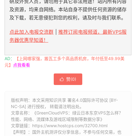
研及外贸人员，请勿用于其它非法用途！站内所有内容
及资源，均来自网络。本站自身不提供任何资源的储存
及下载，若无意侵犯到您的权利，请及时与我们联系。
点此加入电报交流群
|
推荐订阅电报频道，最新VPS服
务器优惠早知道！
AD：
【上网哪家强，搬瓦工多个高品质机房，年付低至49.99美
元】
点我看看
赞(
0
)

版权声明：本文采用知识共享 署名4.0国际许可协议 [BY-
NC-SA] 进行授权， 转载请注明出处。
文章名称：《GreenCloudVPS：绿云日本东京VPS怎么样？
性能、网络、流媒体及游戏区域限制等数据分享》
文章链接：
https://www.hostcps.com/32700.html
【声明】：国外主机测评仅分享信息，不参与任何交易，也