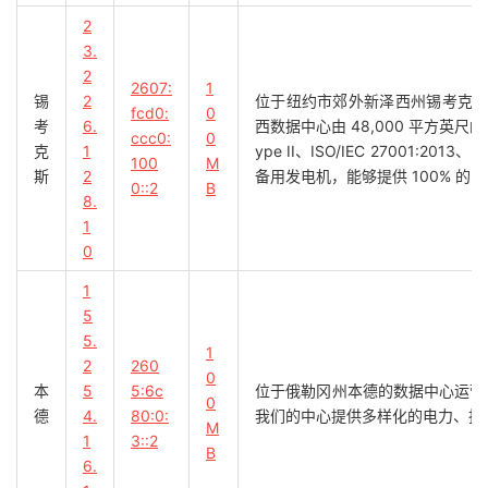
2
3.
2
2607:
1
锡
2
位于纽约市郊外新泽西州锡考克
fcd0:
0
考
6.
西数据中心由 48,000 平方英尺的数据
ccc0:
0
克
1
ype II、ISO/IEC 27001:201
100
M
斯
2
备用发电机，能够提供 100% 的电
0::2
B
8.
1
0
1
5
5.
1
2
260
0
本
5
5:6c
位于俄勒冈州本德的数据中心运营着
0
德
4.
80:0:
我们的中心提供多样化的电力、抗
M
1
3::2
B
6.