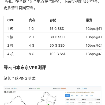
IPv6。在全球 15 个地点提供服务，下面仅列出部分型号，
更多请到官网查看。
CPU
内存
存储
带宽
1 核
1 G
15 G SSD
1Gbps@1TB
1 核
2 G
30 G SSD
1Gbps@1TB
2 核
4 G
50 G SSD
1Gbps@2TB
4 核
8 G
100 G SSD
1Gbps@4TB
绿云日本东京VPS测评
站长全球PING测试：