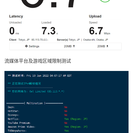
10
202.232
.
1.158
36.96
 ms  AS2497  
Japan
,
Tokyo
,
 i
11
219.158
.
24.57
78.00
 ms  AS4837  
China
,
Sichuan
,
12
219.158
.
113.118
83.82
 ms  AS4837  
China
,
Shangh
13
219.158
.
113.105
87.60
 ms  AS4837  
China
,
Shangh
14
219.158
.
106.94
66.55
 ms  AS4837  
China
,
Zhejian
15
*
16
*
17
*
18
*
流媒体平台及游戏区域限制测试
19
*
20
*
21
*
22
*
23
*
24
*
25
*
26
*
27
*
28
*
29
*