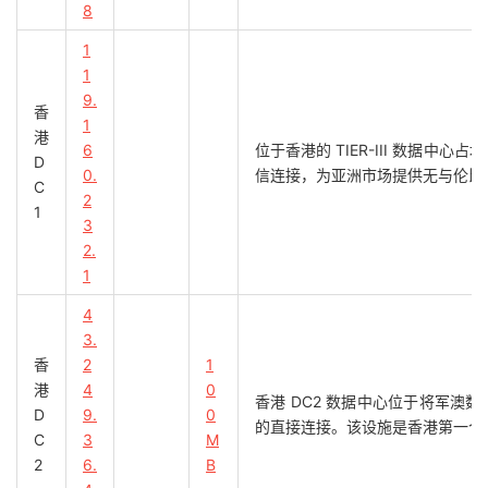
8
1
1
9.
香
1
港
6
位于香港的 TIER-III 数据中心
D
0.
信连接，为亚洲市场提供无与伦比
C
2
1
3
2.
1
4
3.
香
2
1
港
4
0
香港 DC2 数据中心位于将军澳
D
9.
0
的直接连接。该设施是香港第一个通过
C
3
M
2
6.
B