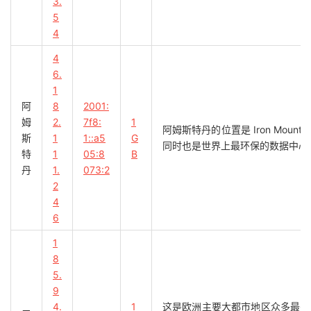
3.
5
4
4
6.
1
阿
8
2001:
姆
2.
7f8:
1
阿姆斯特丹的位置是 Iron Mou
斯
1
1::a5
G
同时也是世界上最环保的数据中心之
特
1
05:8
B
丹
1.
073:2
2
4
6
1
8
5.
9
4.
1
这是欧洲主要大都市地区众多最先进