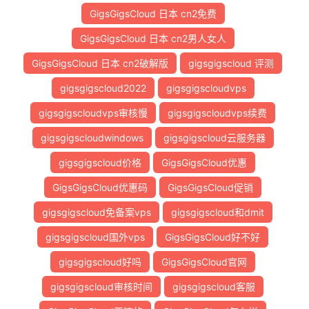
GigsGigsCloud 日本 cn2免费
GigsGigsCloud 日本 cn2男人女人
GigsGigsCloud 日本 cn2破解版
gigsgigscloud 评测
gigsgigscloud2022
gigsgigscloudvps
gigsgigscloudvps审核慢
gigsgigscloudvps续费
gigsgigscloudwindows
gigsgigscloud云服务器
gigsgigscloud价格
GigsGigsCloud优惠
GigsGigsCloud优惠码
GigsGigsCloud促销
gigsgigscloud免备案vps
gigsgigscloud和dmit
gigsgigscloud国外vps
GigsGigsCloud好不好
gigsgigscloud好吗
GigsGigsCloud官网
gigsgigscloud审核时间
gigsgigscloud客服