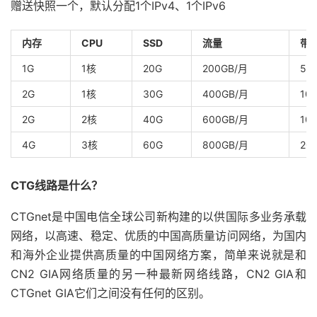
赠送快照一个，默认分配1个IPv4、1个IPv6
内存
CPU
SSD
流量
带
1G
1核
20G
200GB/月
50
2G
1核
30G
400GB/月
10
2G
2核
40G
600GB/月
10
4G
3核
60G
800GB/月
20
CTG线路是什么？
CTGnet是中国电信全球公司新构建的以供国际多业务承载
网络，以高速、稳定、优质的中国高质量访问网络，为国内
和海外企业提供高质量的中国网络方案，简单来说就是和
CN2 GIA网络质量的另一种最新网络线路，CN2 GIA和
CTGnet GIA它们之间没有任何的区别。