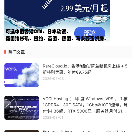
热门文章
RareCloud.io：香港/纽约/荷兰新机房上线 + 5
折特别优惠，年付€9.75起
2026-05-03
VCCLHosting：印度Windows VPS，1核
1GDDR4，30G SATA，1Gbp@10TB流量，月
付$4.36起，RTX 5000显卡服务器月付$189
起
2022-08-01