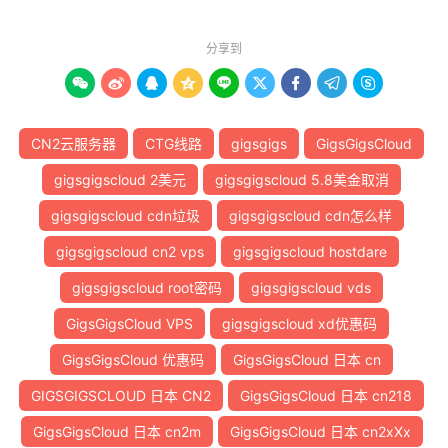
分享到









CN2云服务器
CTG线路
gigsgigs
GigsGigsCloud
gigsgigscloud 2美元
gigsgigscloud 5.8美金取消
gigsgigscloud cdn垃圾
gigsgigscloud cdn怎么样
gigsgigscloud cn2 vps
gigsgigscloud hostdare
gigsgigscloud root密码
gigsgigscloud vds
GigsGigsCloud VPS
gigsgigscloud xd优惠码
GigsGigsCloud 优惠码
GigsGigsCloud 日本 cn
GIGSGIGSCLOUD 日本 CN2
GigsGigsCloud 日本 cn218
GigsGigsCloud 日本 cn2m
GigsGigsCloud 日本 cn2xXx