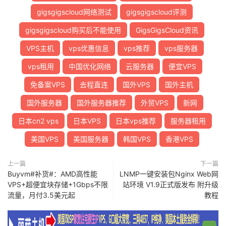
gigsgigscloud网络测试
gigsgigscloud评测
gigsgigscloud购买后不能使用
GigsGigsCloud资讯
VPS主机
vps优惠信息
vps推荐
vps服务器
vps租用
中国优化网络
云服务器
便宜VPS
免备案VPS
去程直连
国外VPS
国外主机
国外服务器
国外服务器推荐
外贸VPS
新网
日本cn2 vps
日本VPS
日本vps推荐
服务器租用
美国VPS
美国服务器
韩国VPS
香港VPS
上一篇
下一篇
Buyvm#补货#：AMD高性能
LNMP一键安装包Nginx Web网
VPS+超便宜块存储+1Gbps不限
站环境 V1.9正式版发布 附升级
流量，月付3.5美元起
教程