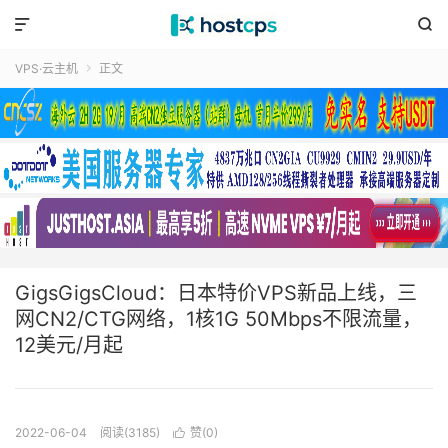


VPS·云主机
正文

GigsGigsCloud：日本特价VPS新品上线，三
网CN2/CTG网络，1核1G 50Mbps不限流量，
12美元/月起
2022-06-04
阅读(3185)
赞(
0
)
