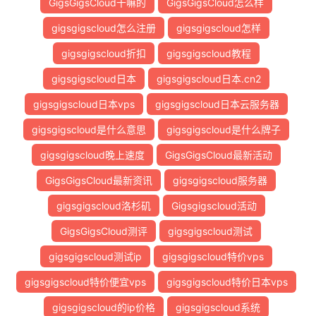
GigsGigsCloud干嘛的
GigsGigsCloud怎么样
gigsgigscloud怎么注册
gigsgigscloud怎样
gigsgigscloud折扣
gigsgigscloud教程
gigsgigscloud日本
gigsgigscloud日本.cn2
gigsgigscloud日本vps
gigsgigscloud日本云服务器
gigsgigscloud是什么意思
gigsgigscloud是什么牌子
gigsgigscloud晚上速度
GigsGigsCloud最新活动
GigsGigsCloud最新资讯
gigsgigscloud服务器
gigsgigscloud洛杉矶
Gigsgigscloud活动
GigsGigsCloud测评
gigsgigscloud测试
gigsgigscloud测试ip
gigsgigscloud特价vps
gigsgigscloud特价便宜vps
gigsgigscloud特价日本vps
gigsgigscloud的ip价格
gigsgigscloud系统