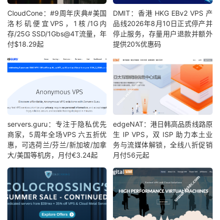
CloudCone：#9周年庆典#美国
DMIT：香港 HKG EBv2 VPS 产
洛杉矶便宜VPS，1核/1G内
品线2026年8月10日正式停产并
存/25G SSD/1Gbs@4T流量，年
停止服务，存量用户退款并额外
付$18.29起
提供20%优惠码
servers.guru：专注于隐私优先
edgeNAT：港日韩高品质线路原
商家，5周年全场VPS 六五折优
生 IP VPS，双 ISP 助力本土业
惠，可选荷兰/芬兰/新加坡/加拿
务与流媒体解锁，全线八折促销
大/美国等机房，月付€3.24起
月付56元起