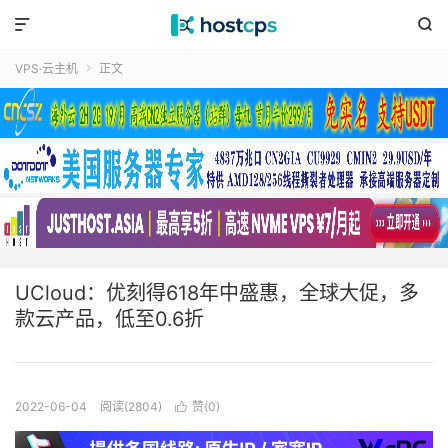


VPS·云主机
正文

UCloud：优刻得618年中盛惠，全球大促，多
款云产品，低至0.6折
2022-06-04
阅读(2804)
赞(
0
)
