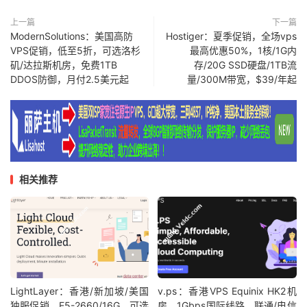
上一篇
下一篇
ModernSolutions：美国高防
Hostiger：夏季促销，全场vps
VPS促销，低至5折，可选洛杉
最高优惠50%，1核/1G内
矶/达拉斯机房，免费1TB
存/20G SSD硬盘/1TB流
DDOS防御，月付2.5美元起
量/300M带宽，$39/年起
相关推荐
LightLayer：香港/新加坡/美国
v.ps：香港VPS Equinix HK2机
独服促销，E5-2660/16G，可选
房，1Gbps国际线路，联通/电信