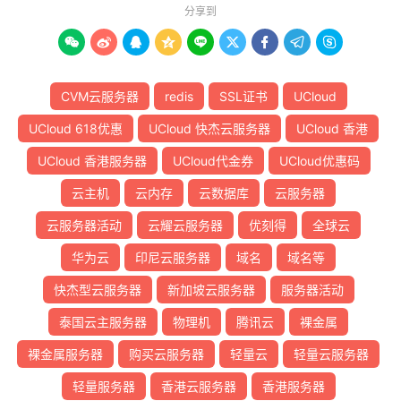
分享到









CVM云服务器
redis
SSL证书
UCloud
UCloud 618优惠
UCloud 快杰云服务器
UCloud 香港
UCloud 香港服务器
UCloud代金券
UCloud优惠码
云主机
云内存
云数据库
云服务器
云服务器活动
云耀云服务器
优刻得
全球云
华为云
印尼云服务器
域名
域名等
快杰型云服务器
新加坡云服务器
服务器活动
泰国云主服务器
物理机
腾讯云
裸金属
裸金属服务器
购买云服务器
轻量云
轻量云服务器
轻量服务器
香港云服务器
香港服务器