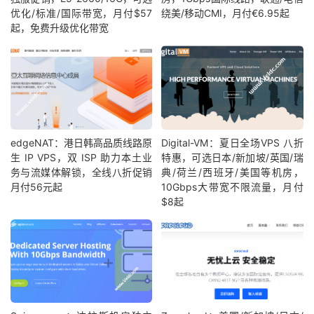
优化/标准/国际带宽，月付$57
绕美/移动CMI，月付€6.95起
起，免费升级优化带宽
edgeNAT：港日韩高品质线路原
Digital-VM：夏日全场VPS 八折
生 IP VPS，双 ISP 助力本土业
特惠，可选日本/新加坡/英国/瑞
务与流媒体解锁，全线八折促销
典/荷兰/西班牙/美国等机房，
月付56元起
10Gbps大带宽不限流量，月付
$8起