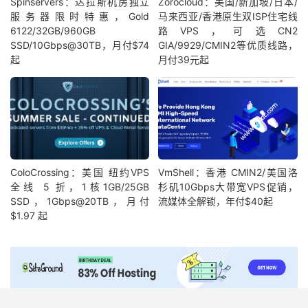
Spinservers：达拉斯机房独立
Zorocloud：美国/新加坡/日本/
服务器限时特惠，Gold
马来西亚/香港原生双ISP住宅线
6122/32GB/960GB
路VPS，可选CN2
SSD/10Gbps@30TB，月付$74
GIA/9929/CMIN2等优质线路，
起
月付39元起
ColoCrossing：美国 纽约VPS
VmShell：香港 CMIN2/美国洛
全线 5 折，1核1GB/25GB
杉矶10Gbps大带宽VPS促销，
SSD，1Gbps@20TB，月付
流媒体全解锁，年付$40起
$1.97 起