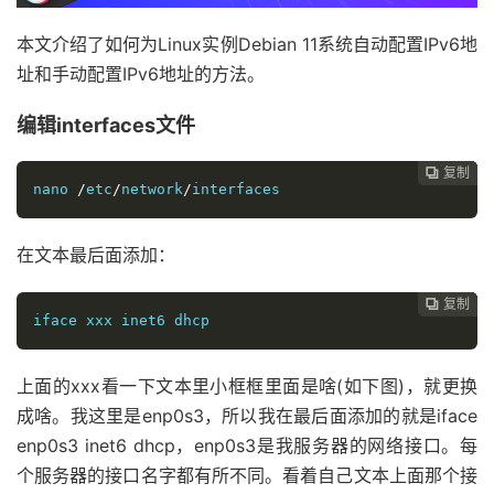
本文介绍了如何为Linux实例Debian 11系统自动配置IPv6地
址和手动配置IPv6地址的方法。
编辑interfaces文件
复制
复制
复制
复制
复制
复制
复制
复制








nano 
/
etc
/
network
/
interfaces
在文本最后面添加：
复制
复制
复制
复制
复制
复制
复制







iface xxx inet6 dhcp
上面的xxx看一下文本里小框框里面是啥(如下图)，就更换
成啥。我这里是enp0s3，所以我在最后面添加的就是iface
enp0s3 inet6 dhcp，enp0s3是我服务器的网络接口。每
个服务器的接口名字都有所不同。看着自己文本上面那个接