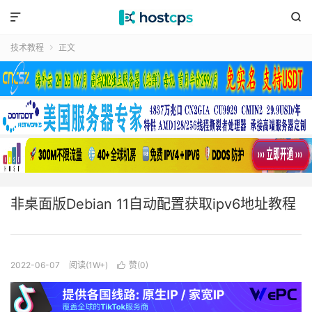


技术教程
正文

非桌面版Debian 11自动配置获取ipv6地址教程
2022-06-07
阅读(1W+)
赞(
0
)
