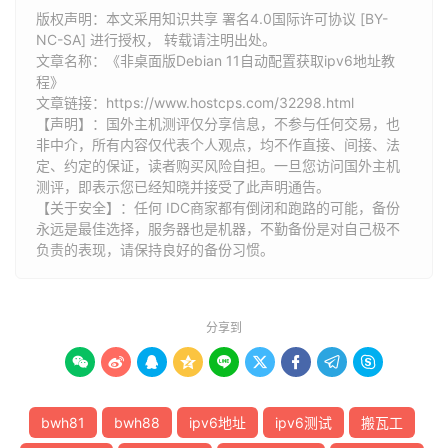
版权声明：本文采用知识共享 署名4.0国际许可协议 [BY-
NC-SA] 进行授权， 转载请注明出处。
文章名称：《非桌面版Debian 11自动配置获取ipv6地址教
程》
文章链接：
https://www.hostcps.com/32298.html
【声明】：国外主机测评仅分享信息，不参与任何交易，也
非中介，所有内容仅代表个人观点，均不作直接、间接、法
定、约定的保证，读者购买风险自担。一旦您访问国外主机
测评，即表示您已经知晓并接受了此声明通告。
【关于安全】：任何 IDC商家都有倒闭和跑路的可能，备份
永远是最佳选择，服务器也是机器，不勤备份是对自己极不
负责的表现，请保持良好的备份习惯。
分享到









bwh81
bwh88
ipv6地址
ipv6测试
搬瓦工