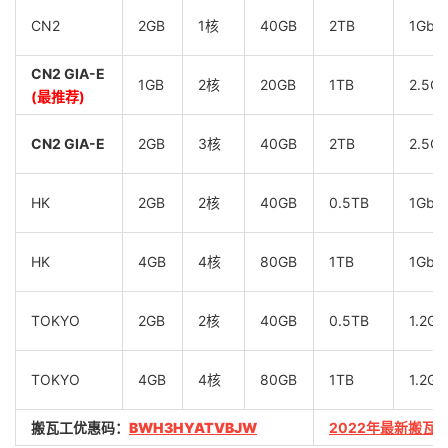
CN2
2GB
1核
40GB
2TB
1Gbp
CN2 GIA-E
1GB
2核
20GB
1TB
2.5G
(最推荐)
CN2 GIA-E
2GB
3核
40GB
2TB
2.5G
HK
2GB
2核
40GB
0.5TB
1Gbp
HK
4GB
4核
80GB
1TB
1Gbp
TOKYO
2GB
2核
40GB
0.5TB
1.2Gb
TOKYO
4GB
4核
80GB
1TB
1.2Gb
搬瓦工优惠码：
BWH3HYATVBJW
2022年最新搬瓦