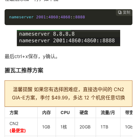
复制
复制
复制



nameserver 
2001
:
4860
:
4860
::
8888
最后ctrl+x保存，y确认。
搬瓦工推荐方案
温馨提醒
如果您有选择困难症，直接选中间的 CN2
GIA-E方案，季付 $49.99，多达 12 个机房任意切换
方案
内存
CPU
硬盘
流量/月
带宽
CN2
1GB
1核
20GB
1TB
1Gbp
(最便宜)