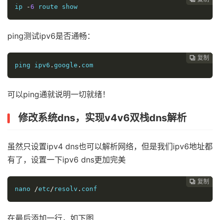
ip 
-
6
 route show
ping测试ipv6是否通畅：
复制
复制
复制
复制
复制





ping ipv6
.
google
.
com
可以ping通就说明一切就绪！
修改系统dns，实现v4v6双栈dns解析
虽然只设置ipv4 dns也可以解析网络，但是我们ipv6地址都
有了，设置一下ipv6 dns更加完美
复制
复制
复制
复制




nano 
/
etc
/
resolv
.
conf
在最后添加一行，如下图