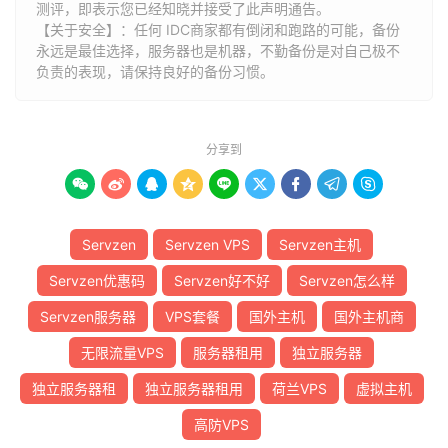
测评，即表示您已经知晓并接受了此声明通告。
【关于安全】：任何 IDC商家都有倒闭和跑路的可能，备份
永远是最佳选择，服务器也是机器，不勤备份是对自己极不
负责的表现，请保持良好的备份习惯。
分享到









Servzen
Servzen VPS
Servzen主机
Servzen优惠码
Servzen好不好
Servzen怎么样
Servzen服务器
VPS套餐
国外主机
国外主机商
无限流量VPS
服务器租用
独立服务器
独立服务器租
独立服务器租用
荷兰VPS
虚拟主机
高防VPS