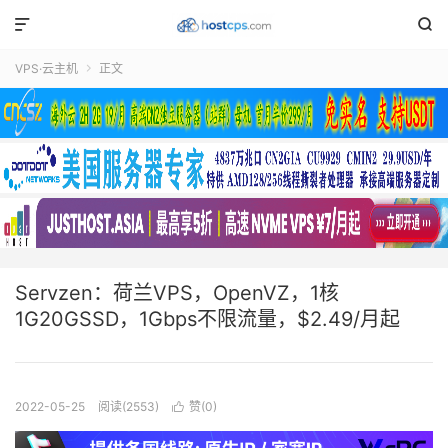


VPS·云主机
正文

Servzen：荷兰VPS，OpenVZ，1核
1G20GSSD，1Gbps不限流量，$2.49/月起
2022-05-25
阅读(2553)
赞(
0
)
