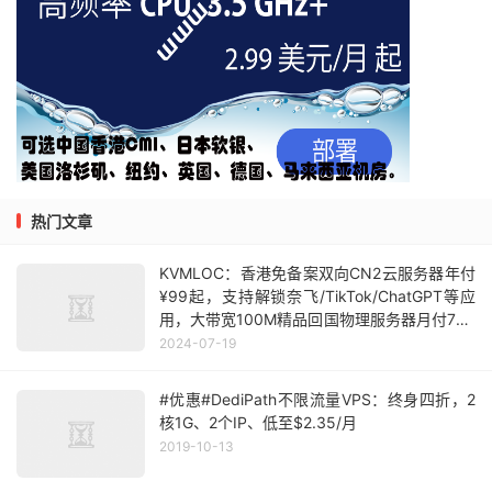
热门文章
KVMLOC：香港免备案双向CN2云服务器年付
¥99起，支持解锁奈飞/TikTok/ChatGPT等应
用，大带宽100M精品回国物理服务器月付735
起
2024-07-19
#优惠#DediPath不限流量VPS：终身四折，2
核1G、2个IP、低至$2.35/月
2019-10-13