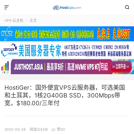


VPS·云主机
正文

HostiGer：国外便宜VPS云服务器，可选美国
和土耳其，1核2G40GB SSD，300Mbps带
宽，$180.00/三年付
2022-05-24
阅读(2429)
赞(
0
)
