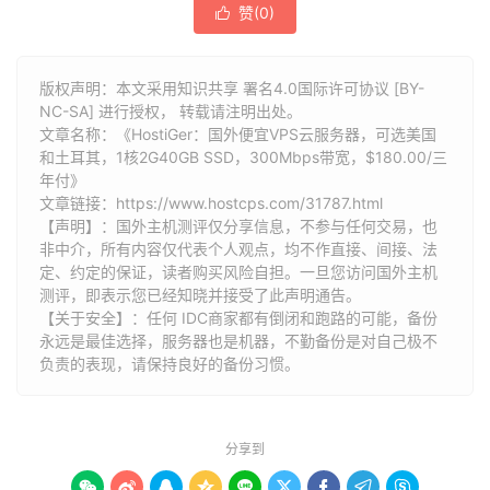
赞(
0
)

版权声明：本文采用知识共享 署名4.0国际许可协议 [BY-
NC-SA] 进行授权， 转载请注明出处。
文章名称：《HostiGer：国外便宜VPS云服务器，可选美国
和土耳其，1核2G40GB SSD，300Mbps带宽，$180.00/三
年付》
文章链接：
https://www.hostcps.com/31787.html
【声明】：国外主机测评仅分享信息，不参与任何交易，也
非中介，所有内容仅代表个人观点，均不作直接、间接、法
定、约定的保证，读者购买风险自担。一旦您访问国外主机
测评，即表示您已经知晓并接受了此声明通告。
【关于安全】：任何 IDC商家都有倒闭和跑路的可能，备份
永远是最佳选择，服务器也是机器，不勤备份是对自己极不
负责的表现，请保持良好的备份习惯。
分享到








