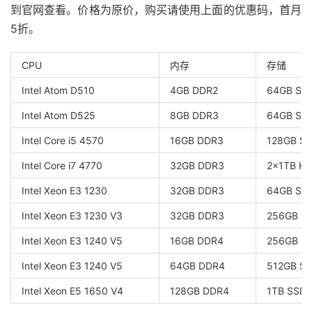
到官网查看。价格为原价，购买请使用上面的优惠码，首月
5折。
CPU
内存
存储
Intel Atom D510
4GB DDR2
64GB SS
Intel Atom D525
8GB DDR3
64GB SS
Intel Core i5 4570
16GB DDR3
128GB S
Intel Core i7 4770
32GB DDR3
2x1TB H
Intel Xeon E3 1230
32GB DDR3
64GB SS
Intel Xeon E3 1230 V3
32GB DDR3
256GB S
Intel Xeon E3 1240 V5
16GB DDR4
256GB S
Intel Xeon E3 1240 V5
64GB DDR4
512GB S
Intel Xeon E5 1650 V4
128GB DDR4
1TB SSD