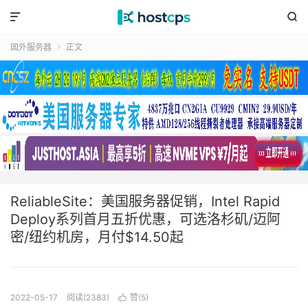


国外服务器
正文

ReliableSite：美国服务器促销，Intel Rapid
Deploy系列首月五折优惠，可选洛杉矶/迈阿
密/纽约机房，月付$14.50起
2022-05-17
阅读(2383)
赞(
5
)
