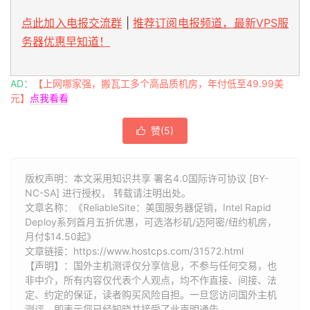
点此加入电报交流群
|
推荐订阅电报频道，最新VPS服
务器优惠早知道！
AD：
【上网哪家强，搬瓦工多个高品质机房，年付低至49.99美
元】
点我看看
赞(
5
)

版权声明：本文采用知识共享 署名4.0国际许可协议 [BY-
NC-SA] 进行授权， 转载请注明出处。
文章名称：《ReliableSite：美国服务器促销，Intel Rapid
Deploy系列首月五折优惠，可选洛杉矶/迈阿密/纽约机房，
月付$14.50起》
文章链接：
https://www.hostcps.com/31572.html
【声明】：国外主机测评仅分享信息，不参与任何交易，也
非中介，所有内容仅代表个人观点，均不作直接、间接、法
定、约定的保证，读者购买风险自担。一旦您访问国外主机
测评，即表示您已经知晓并接受了此声明通告。