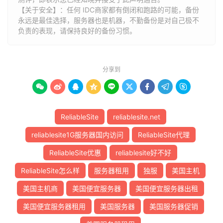
【关于安全】：任何 IDC商家都有倒闭和跑路的可能，备份
永远是最佳选择，服务器也是机器，不勤备份是对自己极不
负责的表现，请保持良好的备份习惯。
分享到









ReliableSite
reliablesite.net
reliablesite1G服务器国内访问
ReliableSite代理
ReliableSite优惠
reliablesite好不好
ReliableSite怎么样
服务器租用
独服
美国主机
美国主机商
美国便宜服务器
美国便宜服务器出租
美国便宜服务器租用
美国服务器
美国服务器促销