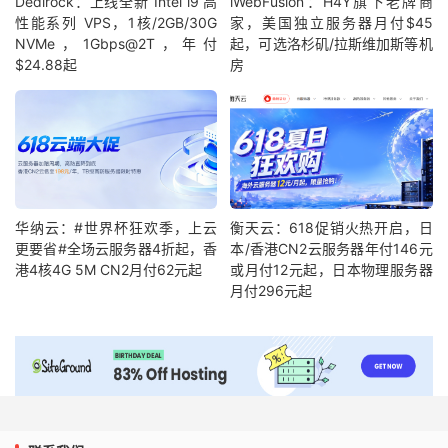
Dedirock：上线全新 Intel i9 高
iWebFusion：H4Y旗下老牌商
性能系列 VPS，1核/2GB/30G
家，美国独立服务器月付$45
NVMe，1Gbps@2T，年付
起，可选洛杉矶/拉斯维加斯等机
$24.88起
房
华纳云：#世界杯狂欢季，上云
衡天云：618促销火热开启，日
更要省#全场云服务器4折起，香
本/香港CN2云服务器年付146元
港4核4G 5M CN2月付62元起
或月付12元起，日本物理服务器
月付296元起