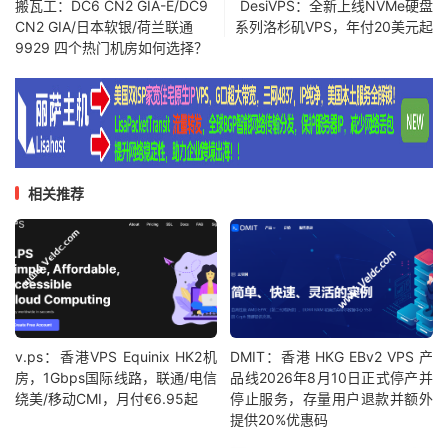
搬瓦工：DC6 CN2 GIA-E/DC9
DesiVPS：全新上线NVMe硬盘
CN2 GIA/日本软银/荷兰联通
系列洛杉矶VPS，年付20美元起
9929 四个热门机房如何选择？
相关推荐
v.ps：香港VPS Equinix HK2机
DMIT：香港 HKG EBv2 VPS 产
房，1Gbps国际线路，联通/电信
品线2026年8月10日正式停产并
绕美/移动CMI，月付€6.95起
停止服务，存量用户退款并额外
提供20%优惠码