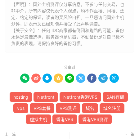
【声明】：国外主机测评仅分享信息，不参与任何交易，也
非中介，所有内容仅代表个人观点，均不作直接、间接、法
定、约定的保证，读者购买风险自担。一旦您访问国外主机
测评，即表示您已经知晓并接受了此声明通告。
【关于安全】：任何 IDC商家都有倒闭和跑路的可能，备份
永远是最佳选择，服务器也是机器，不勤备份是对自己极不
负责的表现，请保持良好的备份习惯。
分享到









hosting
Netfront
Netfront香港VPS
SAN存储
vps
VPS套餐
VPS测评
域名
域名注册
虚拟主机
香港VPS
香港VPS测评
上一篇
下一篇