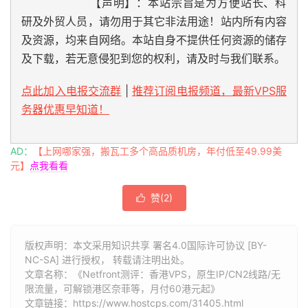
【声明】：本站宗旨是为方便站长、科
研及外贸人员，请勿用于其它非法用途！站内所有内容
及资源，均来自网络。本站自身不提供任何资源的储存
及下载，若无意侵犯到您的权利，请及时与我们联系。
点此加入电报交流群
|
推荐订阅电报频道，最新VPS服
务器优惠早知道！
AD：
【上网哪家强，搬瓦工多个高品质机房，年付低至49.99美
元】
点我看看
赞(
2
)

版权声明：本文采用知识共享 署名4.0国际许可协议 [BY-
NC-SA] 进行授权， 转载请注明出处。
文章名称：《Netfront测评：香港VPS，原生IP/CN2线路/无
限流量，可解锁港区奈菲等，月付60港元起》
文章链接：
https://www.hostcps.com/31405.html