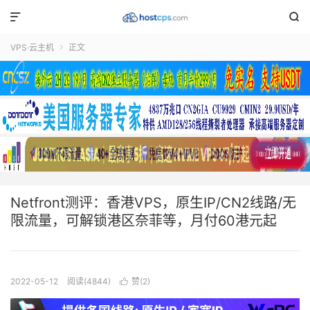


VPS·云主机
正文

Netfront测评：香港VPS，原生IP/CN2线路/无
限流量，可解锁港区奈菲等，月付60港元起
2022-05-12
阅读(4844)
赞(
2
)
