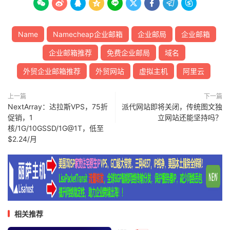









Name
Namecheap企业邮箱
企业邮局
企业邮箱
企业邮箱推荐
免费企业邮局
域名
外贸企业邮箱推荐
外贸网站
虚拟主机
阿里云
上一篇
下一篇
NextArray：达拉斯VPS，75折
派代网站即将关闭，传统图文独
促销，1
立网站还能坚持吗？
核/1G/10GSSD/1G@1T，低至
$2.24/月
相关推荐