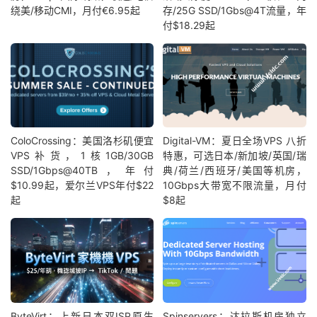
绕美/移动CMI，月付€6.95起
存/25G SSD/1Gbs@4T流量，年
付$18.29起
ColoCrossing：美国洛杉矶便宜
Digital-VM：夏日全场VPS 八折
VPS补货，1核1GB/30GB
特惠，可选日本/新加坡/英国/瑞
SSD/1Gbps@40TB，年付
典/荷兰/西班牙/美国等机房，
$10.99起，爱尔兰VPS年付$22
10Gbps大带宽不限流量，月付
起
$8起
ByteVirt：上新日本双ISP原生
Spinservers：达拉斯机房独立