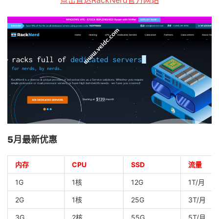
5月最新优惠
内存
CPU
SSD
流量
1G
1核
12G
1T/月
2G
1核
25G
3T/月
3G
2核
55G
5T/月