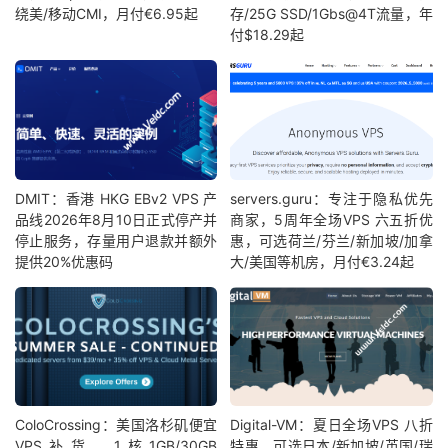
绕美/移动CMI，月付€6.95起
存/25G SSD/1Gbs@4T流量，年
付$18.29起
DMIT：香港 HKG EBv2 VPS 产
servers.guru：专注于隐私优先
品线2026年8月10日正式停产并
商家，5周年全场VPS 六五折优
停止服务，存量用户退款并额外
惠，可选荷兰/芬兰/新加坡/加拿
提供20%优惠码
大/美国等机房，月付€3.24起
ColoCrossing：美国洛杉矶便宜
Digital-VM：夏日全场VPS 八折
VPS补货，1核1GB/30GB
特惠，可选日本/新加坡/英国/瑞