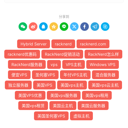
分享到









Hybrid Server
racknerd
racknerd.com
racknerd优惠码
RackNerd促销活动
RackNerd怎么样
RackNerd服务器
vps
VPS主机
Windows VPS
便宜VPS
圣何塞VPS
年付VPS主机
混合服务器
独立服务器
美国VPS
美国vps主机
美国vps云主机
美国VPS优惠
美国vps服务器
美国vps租用
美国vps租赁
美国云主机
美国云服务器
美国圣何塞VPS
虚拟主机