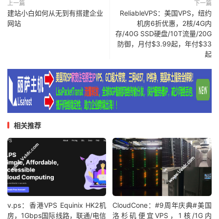
上一篇
下一篇
建站小白如何从无到有搭建企业
ReliableVPS：美国VPS，纽约
网站
机房6折优惠，2核/4G内
存/40G SSD硬盘/10T流量/20G
防御，月付$3.99起，年付$33
起
相关推荐
v.ps：香港VPS Equinix HK2机
CloudCone：#9周年庆典#美国
房，1Gbps国际线路，联通/电信
洛杉矶便宜VPS，1核/1G内