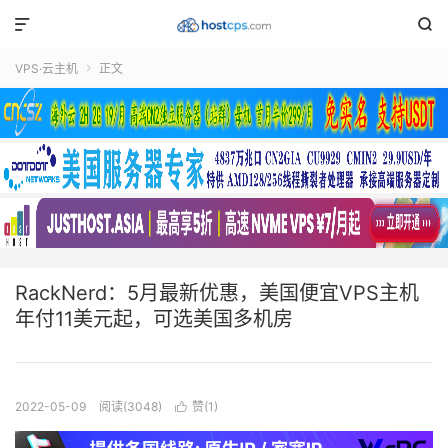


VPS·云主机
正文

RackNerd：5月最新优惠，美国便宜VPS主机
年付11美元起，可选美国多机房
2022-05-09
阅读(3048)
赞(
1
)
