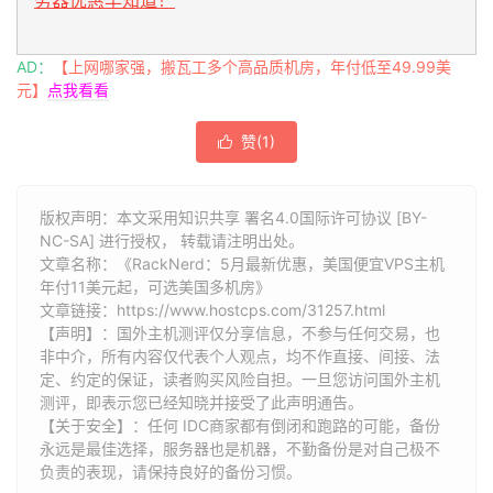
AD：
【上网哪家强，搬瓦工多个高品质机房，年付低至49.99美
元】
点我看看
赞(
1
)

版权声明：本文采用知识共享 署名4.0国际许可协议 [BY-
NC-SA] 进行授权， 转载请注明出处。
文章名称：《RackNerd：5月最新优惠，美国便宜VPS主机
年付11美元起，可选美国多机房》
文章链接：
https://www.hostcps.com/31257.html
【声明】：国外主机测评仅分享信息，不参与任何交易，也
非中介，所有内容仅代表个人观点，均不作直接、间接、法
定、约定的保证，读者购买风险自担。一旦您访问国外主机
测评，即表示您已经知晓并接受了此声明通告。
【关于安全】：任何 IDC商家都有倒闭和跑路的可能，备份
永远是最佳选择，服务器也是机器，不勤备份是对自己极不
负责的表现，请保持良好的备份习惯。