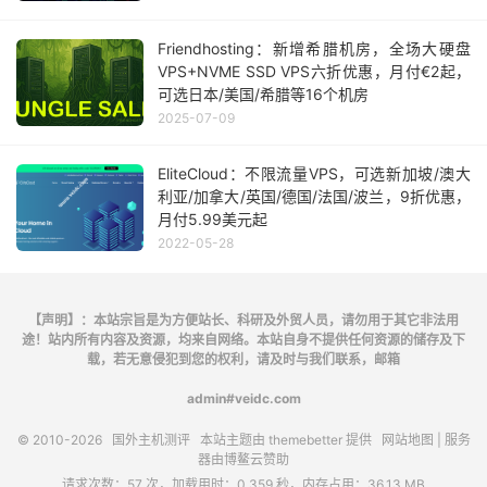
Friendhosting：新增希腊机房，全场大硬盘
VPS+NVME SSD VPS六折优惠，月付€2起，
可选日本/美国/希腊等16个机房
2025-07-09
EliteCloud：不限流量VPS，可选新加坡/澳大
利亚/加拿大/英国/德国/法国/波兰，9折优惠，
月付5.99美元起
2022-05-28
【声明】：本站宗旨是为方便站长、科研及外贸人员，请勿用于其它非法用
途！站内所有内容及资源，均来自网络。本站自身不提供任何资源的储存及下
载，若无意侵犯到您的权利，请及时与我们联系，邮箱
admin#veidc.com
© 2010-2026
国外主机测评
本站主题由
themebetter
提供
网站地图
| 服务
器由
博鳌云
赞助
请求次数：57 次，加载用时：0.359 秒，内存占用：36.13 MB